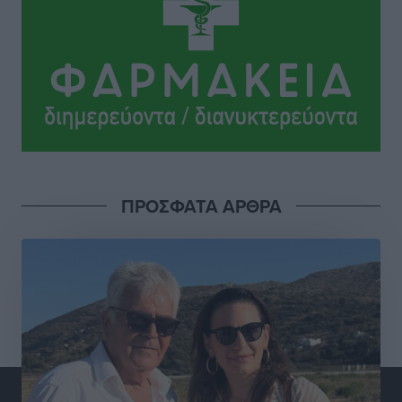
σχολεία της Ρόδου
Συνεντεύξεις
•
πριν 5 ώρες
Μιχάλης Χουρδάκης: «Η χώρα χρειάζεται μια
αξιόπιστη εναλλακτική κυβερνητική πρόταση»
Συνεντεύξεις
•
πριν 5 ώρες
Σεβ. Μητροπολίτης Ρόδου κ. Κύριλλος: «Ο Αύγουστος
είναι ο μήνας της Παναγίας και η Θεία Λειτουργία η
ΠΡΟΣΦΑΤΑ ΑΡΘΡΑ
καρδιά της ζωής της Εκκλησίας»
Συνεντεύξεις
•
πριν 5 ώρες
Πρέσβης της Βραζιλίας: «Η Ελλάδα και η Βραζιλία
έχουν τεράστιες ευκαιρίες συνεργασίας – Η Ρόδος
μπορεί να διαδραματίσει σημαντικό ρόλο»
Συνεντεύξεις
•
πριν 5 ώρες
Τσαμπίκα Διαμαντή: Η Ρόδος δεν μπορεί να σχεδιάζει