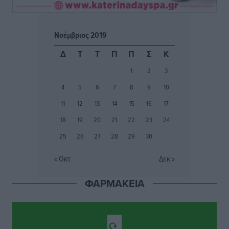
από Γερμανούς
Ειδήσεις
•
πριν 4 ώρες
Νοέμβριος 2019
Οδηγός στη Ρόδο τράκαρε σταθμευμένο αυτοκίνητο,
Δ
Τ
Τ
Π
Π
Σ
Κ
παρέσυρε 72χρονο και διέφυγε
1
2
3
Τοπικές Ειδήσεις
•
πριν 4 ώρες
4
5
6
7
8
9
10
Το νέο Ειδικό Χωροταξικό για τον Τουρισμό
11
12
13
14
15
16
17
ξανασχεδιάζει τον επενδυτικό χάρτη της Ρόδου
18
19
20
21
22
23
24
Τοπικές Ειδήσεις
•
πριν 5 ώρες
25
26
27
28
29
30
Γιάννης Βασιλάκης: «Η Πρωτοβάθμια Φροντίδα
« Οκτ
Δεκ »
Υγείας πρέπει να φτάνει σε κάθε γωνιά – Ενισχύουμε
τις δομές, δεν τις αποδυναμώνουμε»
ΦΑΡΜΑΚΕΙΑ
Συνεντεύξεις
•
πριν 5 ώρες
Ιδρυμα Ωνάση: Το όραμα πίσω από τα δύο νέα