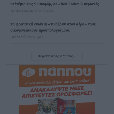
μελτέμια έως 9 μποφόρ, σε «Red Code» 6 περιοχές
Τοπικές Ειδήσεις
•
πριν 2 ώρες
Τα φοιτητικά ενοίκια «τινάζουν στον αέρα» τους
οικογενειακούς προϋπολογισμούς
Ειδήσεις
•
πριν 3 ώρες
Δύο νέοι ξενώνες παραδόθηκαν στις Ένοπλες
Περισσότερες ειδήσεις
Δυνάμεις στη νήσο Ρω
Τοπικές Ειδήσεις
•
πριν 3 ώρες
Συνεχίζεται η έξοδος του Αυγούστου – Πάνω από
34.000 αναχωρούν σήμερα μόνο από τον Πειραιά
Ειδήσεις
•
πριν 3 ώρες
Μόνιμες θέσεις στους παιδικούς σταθμούς: Οι
προϋποθέσεις, η 24μηνη εμπειρία και οι προθεσμίες