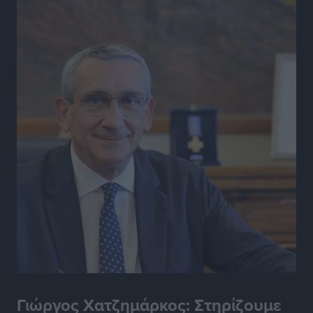
Δημο-Κρίσεις
•
πριν 5 ώρες
Η Ροδιακή Επαυλη περιμένει ακόμα να βρεθεί κάποιος
να την αναλάβει
Δημο-Κρίσεις
•
πριν 5 ώρες
Ενας υπουργός που έρχεται στη Ρόδο με λύσεις και
όχι με υποσχέσεις
Δημο-Κρίσεις
•
πριν 5 ώρες
Ροδάκινα: 9 οφέλη στην υγεία του ανθρώπου
Τοπικές Ειδήσεις
•
πριν 5 ώρες
Καιρός «hot – dry – windy» τις επόμενες 48 ώρες στη
χώρα
Ειδήσεις
•
πριν 18 ώρες
Γιώργος Χατζημάρκος: Στηρίζουμε