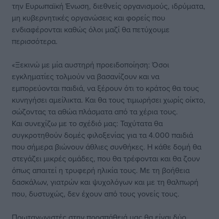
την Ευρωπαϊκή Ένωση, διεθνείς οργανισμούς, ιδρύματα,
μη κυβερνητικές οργανώσεις και φορείς που
ενδιαφέρονται καθώς όλοι μαζί θα πετύχουμε
περισσότερα.
«Ξεκινώ με μία αυστηρή προειδοποίηση: Όσοι
εγκληματίες τολμούν να βασανίζουν και να
εμπορεύονται παιδιά, να ξέρουν ότι το κράτος θα τους
κυνηγήσει αμείλικτα. Και θα τους τιμωρήσει χωρίς οίκτο,
σώζοντας τα αθώα πλάσματα από τα χέρια τους.
Και συνεχίζω με το σχέδιό μας: Ταχύτατα θα
συγκροτηθούν δομές φιλοξενίας για τα 4.000 παιδιά
που σήμερα βιώνουν άθλιες συνθήκες. Η κάθε δομή θα
στεγάζει μικρές ομάδες, που θα τρέφονται και θα ζουν
όπως απαιτεί η τρυφερή ηλικία τους. Με τη βοήθεια
δασκάλων, γιατρών και ψυχολόγων και με τη θαλπωρή
που, δυστυχώς, δεν έχουν από τους γονείς τους.
Πρωταγωνιστές στην προσπάθειά μας θα είναι δύο