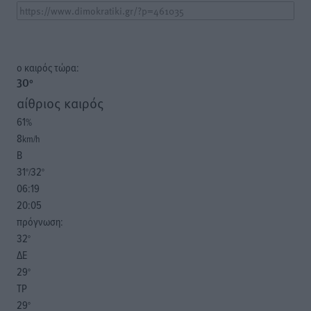
o καιρός τώρα:
30
°
αίθριος καιρός
61
%
8
km/h
Β
31
32
°/
°
06:19
20:05
πρόγνωση:
32
°
ΔΕ
29
°
ΤΡ
29
°