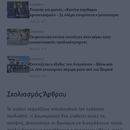
ΕΙΔΉΣΕΙΣ
Τουρνάς για φωτιές: «Κανένα περιθώριο
εφησυχασμού» – Σε πλήρη ετοιμότητα ο μηχανισμός
09.08.26 · 11:12
ΕΙΔΉΣΕΙΣ
Τα φοιτητικά ενοίκια «τινάζουν στον αέρα» τους
οικογενειακούς προϋπολογισμούς
09.08.26 · 10:24
ΕΙΔΉΣΕΙΣ
Συνεχίζεται η έξοδος του Αυγούστου – Πάνω από
34.000 αναχωρούν σήμερα μόνο από τον Πειραιά
09.08.26 · 09:57
Σχολιασμός Άρθρου
Τα σχόλια εκφράζουν αποκλειστικά τον εκάστοτε
σχολιαστή. Η Δημοκρατική δεν υιοθετεί αυτές τις
απόψεις. Διατηρούμε το δικαίωμα να διαγράψουμε όποια
σχόλια θεωρούμε προσβλητικά ή περιέχουν ύβρεις, χωρίς