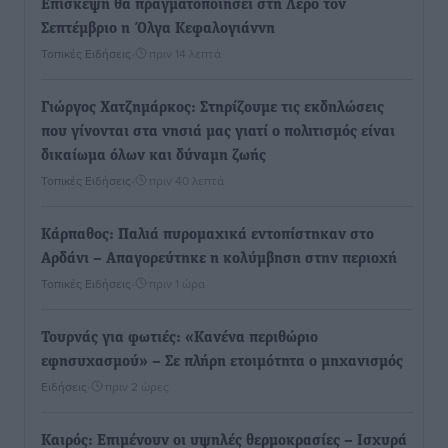
Επίσκεψη θα πραγματοποιήσει στη Λέρο τον
Σεπτέμβριο η Όλγα Κεφαλογιάννη
Τοπικές Ειδήσεις
•
πριν 14 λεπτά
Γιώργος Χατζημάρκος: Στηρίζουμε τις εκδηλώσεις
που γίνονται στα νησιά μας γιατί ο πολιτισμός είναι
δικαίωμα όλων και δύναμη ζωής
Τοπικές Ειδήσεις
•
πριν 40 λεπτά
Κάρπαθος: Παλιά πυρομαχικά εντοπίστηκαν στο
Αρδάνι – Απαγορεύτηκε η κολύμβηση στην περιοχή
Τοπικές Ειδήσεις
•
πριν 1 ώρα
Τουρνάς για φωτιές: «Κανένα περιθώριο
εφησυχασμού» – Σε πλήρη ετοιμότητα ο μηχανισμός
Ειδήσεις
•
πριν 2 ώρες
Καιρός: Επιμένουν οι υψηλές θερμοκρασίες – Ισχυρά