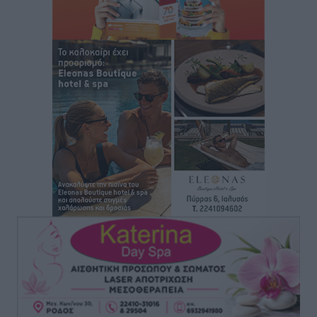
για τους δήμους
Τοπικές Ειδήσεις
•
πριν 3 ώρες
Δεύτερη πηγή εισοδήματος για τους επαγγελματίες
ψαράδες ο αλιευτικός τουρισμός
Ειδήσεις
•
πριν 3 ώρες
Μαρία Εκμεκτσίογλου: Η πίστη μου είναι το
μεγαλύτερο στήριγμα μου – Το προσκύνημα στην ιερά
Μονή Πανορμίτη
Τοπικές Ειδήσεις
•
πριν 4 ώρες
Ακαθάριστα οικόπεδα: Τι γίνεται όταν ο ιδιοκτήτης
δεν τα καθαρίσει – Πώς κινούνται δήμοι και ΠΣ,
ποιος πληρώνει τον λογαριασμό
Τοπικές Ειδήσεις
•
πριν 4 ώρες
Πού κινούνται οι κρατήσεις last minute σε Ελλάδα