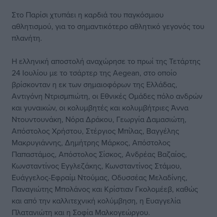
Στο Παρίσι χτυπάει η καρδιά του παγκόσμιου
αθλητισμού, για το σημαντικότερο αθλητικό γεγονός του
πλανήτη.
Η ελληνική αποστολή αναχώρησε το πρωί της Τετάρτης
24 Ιουλίου με το τσάρτερ της Aegean, στο οποίο
βρίσκονταν η εκ των σημαιοφόρων της Ελλάδας,
Αντιγόνη Ντρισμπιώτη, οι Εθνικές Ομάδες πόλο ανδρών
και γυναικών, οι κολυμβητές και κολυμβήτριες Άννα
Ντουντουνάκη, Νόρα Δράκου, Γεωργία Δαμασιώτη,
Απόστολος Χρήστου, Στέργιος Μπίλας, Βαγγέλης
Μακρυγιάννης, Δημήτρης Μάρκος, Απόστολος
Παπαστάμος, Απόστολος Σίσκος, Ανδρέας Βαζαίος,
Κωνσταντίνος Εγγλεζάκης, Κωνσταντίνος Στάμου,
Ευάγγελος-Εφραίμ Ντούμας, Οδυσσέας Μελαδίνης,
Παναγιώτης Μπολάνος και Κρίστιαν Γκολομέεβ, καθώς
και από την καλλιτεχνική κολύμβηση, η Ευαγγελία
Πλατανιώτη και η Σοφία Μαλκογεώργου.