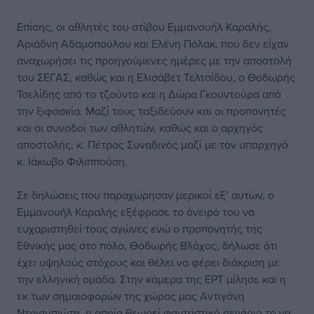
Επίσης, οι αθλητές του στίβου Εμμανουήλ Καραλής,
Αριάδνη Αδαμοπούλου και Ελένη Πόλακ, που δεν είχαν
αναχωρήσει τις προηγούμενες ημέρες με την αποστολή
του ΣΕΓΑΣ, καθώς και η Ελισάβετ Τελτσίδου, ο Θοδωρής
Τσελίδης από το τζούντο και η Δώρα Γκουντούρα από
την ξιφασκία. Μαζί τους ταξιδεύουν και οι προπονητές
και οι συνοδοί των αθλητών, καθώς και ο αρχηγός
αποστολής, κ. Πέτρος Συναδινός μαζί με τον υπαρχηγό
κ. Ιάκωβο Φιλιππούση.
Σε δηλώσεις που παραχώρησαν μερικοί εξ’ αυτών, ο
Εμμανουήλ Καραλής εξέφρασε το όνειρό του να
ευχαριστηθεί τους αγώνες ενώ ο προπονητής της
Εθνικής μας στο πόλο, Θοδωρής Βλάχος, δήλωσε ότι
έχει υψηλούς στόχους και θέλει να φέρει διάκριση με
την ελληνική ομάδα. Στην κάμερα της ΕΡΤ μίλησε και η
εκ των σημαιοφορών της χώρας μας Αντιγόνη
Ντρισμπιώτη, η οποία θεωρεί φανταστικό σενάριο το να