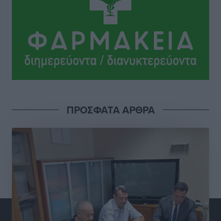
Κλεάνθης: Έτοιμες οι κάρτες διαρκείας της νέας
σεζόν
Αθλητικά
•
πριν 16 ώρες
Ατρόμητος Διμυλιάς: Ο Μαργαρίτης και μία
αδιαπραγμάτευτη φιλοσοφία
Αθλητικά
•
πριν 16 ώρες
ΠΡΟΣΦΑΤΑ ΑΡΘΡΑ
Γ.Σ. Διαγόρας: Επέστρεψε στις Ακαδημίες η Ειρήνη
Παπαεμμανουήλ
Αθλητικά
•
πριν 17 ώρες
ΣΚΟΕ: Σαββατοκύριακο με αγώνες από τον Σ.Σ. Ρόδου
Αθλητικά
•
πριν 17 ώρες
Συνελήφθη 37χρονη στη Ρόδο γιατί είχε αφήσει τα
τρία ανήλικα παιδιά της χωρίς επιτήρηση