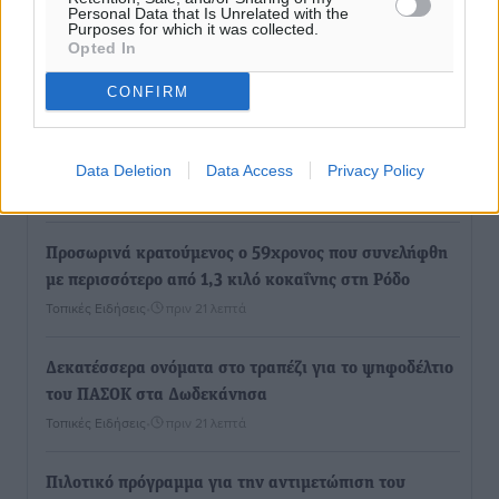
Personal Data that Is Unrelated with the
ακτινοθεραπευτικό κέντρο και νέα μέτρα για τη
Purposes for which it was collected.
Opted In
στελέχωση
Τοπικές Ειδήσεις
•
πριν 18 λεπτά
CONFIRM
Στη Δημοτική Επιτροπή η Ροδιακή Έπαυλη και το
Δίκτυο ΑμεΑ στη Μεσαιωνική Πόλη
Data Deletion
Data Access
Privacy Policy
Ρεπορτάζ
•
πριν 19 λεπτά
Προσωρινά κρατούμενος ο 59χρονος που συνελήφθη
με περισσότερο από 1,3 κιλό κοκαΐνης στη Ρόδο
Τοπικές Ειδήσεις
•
πριν 21 λεπτά
Δεκατέσσερα ονόματα στο τραπέζι για το ψηφοδέλτιο
του ΠΑΣΟΚ στα Δωδεκάνησα
Τοπικές Ειδήσεις
•
πριν 21 λεπτά
Πιλοτικό πρόγραμμα για την αντιμετώπιση του