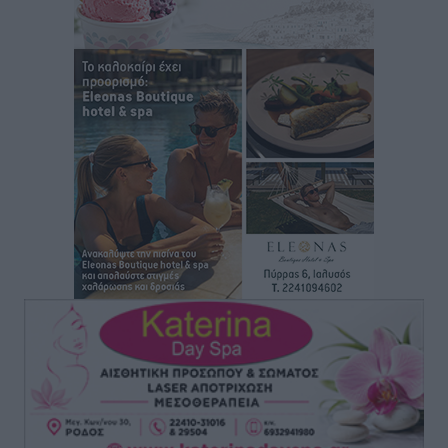
Ποιοι φοιτητές μπορούν να λάβουν ενίσχυση για
στέγη έως 2.500 ευρώ
Ειδήσεις
•
πριν 14 ώρες
«Γιατί οι Τούρκοι συρρέουν στα ελληνικά νησιά»:
Τουρκική εφημερίδα εξηγεί τους λόγους που οι
γείτονες προτιμούν την Ελλάδα για διακοπές
Τοπικές Ειδήσεις
•
πριν 15 ώρες
«Μουσικό Ταξίδι στο Αιγαίο»: Η Ρόδος έγραψε μια
νέα σελίδα στον πολιτισμό
Πολιτιστικά
•
πριν 15 ώρες
Άμεσα μέτρα για την ενίσχυση του Νοσοκομείου
Ρόδου και αντιμετώπιση των ελλείψεων προσωπικού
ανακοίνωσε ο Άδωνις Γεωργιάδης
Τοπικές Ειδήσεις
•
πριν 15 ώρες