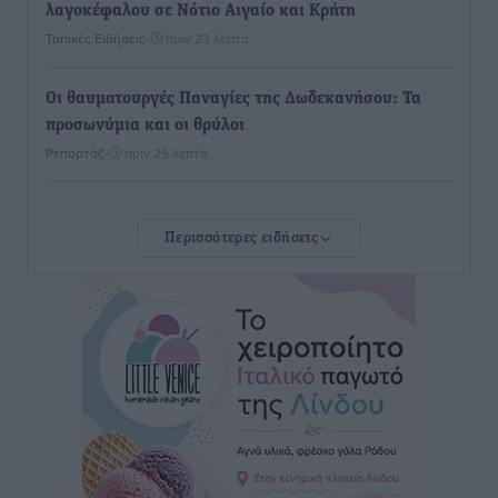
λαγοκέφαλου σε Νότιο Αιγαίο και Κρήτη
Τοπικές Ειδήσεις
•
πριν 23 λεπτά
Οι θαυματουργές Παναγίες της Δωδεκανήσου: Τα
προσωνύμια και οι θρύλοι
Ρεπορτάζ
•
πριν 25 λεπτά
Τριήμερο εξόδου: Πάνω από 129.000 επιβάτες
Περισσότερες ειδήσεις
αναχωρούν από Πειραιά, Ραφήνα και Λαύριο
Ειδήσεις
•
πριν 14 ώρες
Τι αλλάζει το χωροταξικό στις τουριστικές επενδύσεις
Τοπικές Ειδήσεις
•
πριν 14 ώρες
ΥΠΑΑΤ: 12,5 εκατ. ευρώ στις 13 Περιφέρειες για μέτρα
βιοασφάλειας
Τοπικές Ειδήσεις
•
πριν 14 ώρες