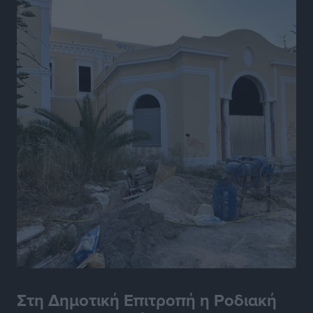
Αθλητικά
•
πριν 19 ώρες
Γ.Σ. Διαγόρας: Εντατική προετοιμασία και επιστροφή
Ρίζου στις Ακαδημίες
Αθλητικά
•
πριν 19 ώρες
Εθνική Ανδρών: Ραντεβού στο Telekom Center Athens
Αθλητικά
•
πριν 19 ώρες
ΕΠΟ: Απέσυρε τη στήριξή της στην υποψηφιότητα
του Ινφαντίνο
Αθλητικά
•
πριν 19 ώρες
Φοίβος Κω: Το «ευχαριστώ» για το 9ο Kos 3X3
Basketball Festival
Αθλητικά
•
πριν 19 ώρες
Στη Δημοτική Επιτροπή η Ροδιακή