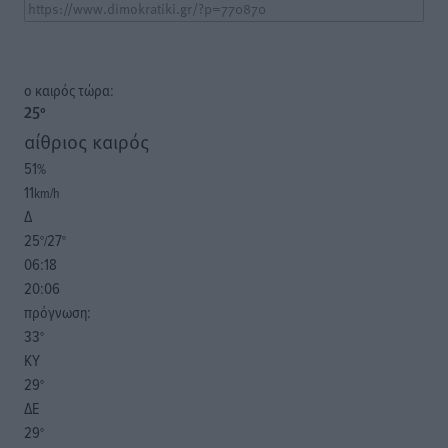
o καιρός τώρα:
25
°
αίθριος καιρός
51
%
11
km/h
Δ
25
27
°/
°
06:18
20:06
πρόγνωση:
33
°
ΚΥ
29
°
ΔΕ
29
°