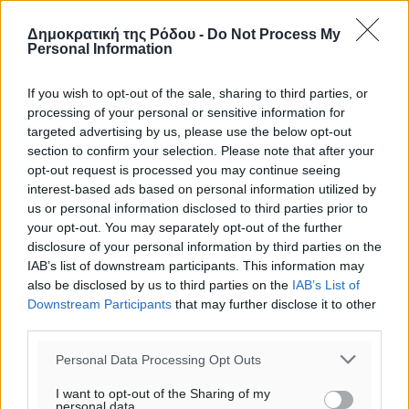
o καιρός τώρα:
Δημοκρατική της Ρόδου -
Do Not Process My
26
°
Personal Information
αίθριος καιρός
44
%
If you wish to opt-out of the sale, sharing to third parties, or
11
processing of your personal or sensitive information for
km/h
targeted advertising by us, please use the below opt-out
Δ-ΒΔ
section to confirm your selection. Please note that after your
26
27
°/
°
opt-out request is processed you may continue seeing
06:18
interest-based ads based on personal information utilized by
20:07
us or personal information disclosed to third parties prior to
πρόγνωση:
your opt-out. You may separately opt-out of the further
31
°
disclosure of your personal information by third parties on the
ΣΑ
IAB’s list of downstream participants. This information may
also be disclosed by us to third parties on the
IAB’s List of
29
°
Downstream Participants
that may further disclose it to other
ΚΥ
third parties.
29
°
ΔΕ
Personal Data Processing Opt Outs
30
°
I want to opt-out of the Sharing of my
ΤΡ
personal data.