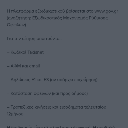
Η πλατφόρμα εξωδικαστικού βρίσκεται στο www.gov.gr
(αναζήτηση: Εξωδικαστικός Μηχανισμός Ρύθμισης
Οφειλών).
Για την αίτηση απαιτούνται:
– Κωδικοί Taxisnet
– ΑΦΜ και email
– Δηλώσεις Ε1 και Ε3 (αν υπάρχει επιχείρηση)
– Κατάσταση οφειλών (και προς δήμους)
– Τραπεζικές κινήσεις και εισοδήματα τελευταίου
12μήνου
Η διαδικασία είναι εξ ολοκλήρου ψηφιακή. Η υποβολή