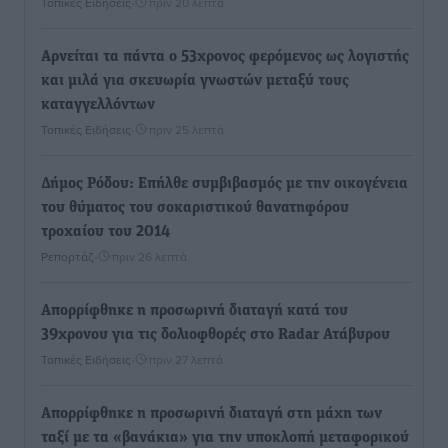
Τοπικές Ειδήσεις
•
πριν 20 λεπτά
Αρνείται τα πάντα ο 53χρονος φερόμενος ως λογιστής
και μιλά για σκευωρία γνωστών μεταξύ τους
καταγγελλόντων
Τοπικές Ειδήσεις
•
πριν 25 λεπτά
Δήμος Ρόδου: Επήλθε συμβιβασμός με την οικογένεια
του θύματος του σοκαριστικού θανατηφόρου
τροχαίου του 2014
Ρεπορτάζ
•
πριν 26 λεπτά
Απορρίφθηκε η προσωρινή διαταγή κατά του
39χρονου για τις δολιοφθορές στο Radar Ατάβυρου
Τοπικές Ειδήσεις
•
πριν 27 λεπτά
Απορρίφθηκε η προσωρινή διαταγή στη μάχη των
ταξί με τα «βανάκια» για την υποκλοπή μεταφορικού