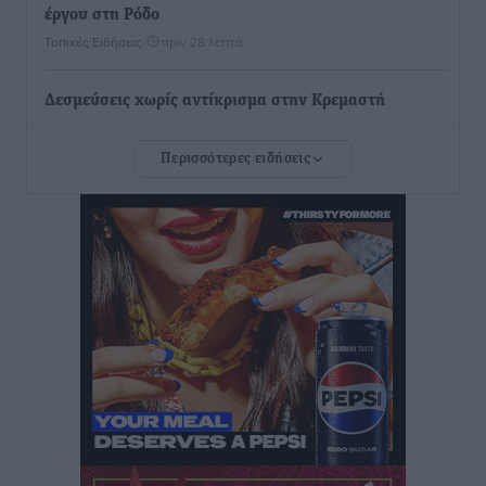
έργου στη Ρόδο
Τοπικές Ειδήσεις
•
πριν 28 λεπτά
Δεσμεύσεις χωρίς αντίκρισμα στην Κρεμαστή
Τοπικές Ειδήσεις
•
πριν 29 λεπτά
Περισσότερες ειδήσεις
Τσαμπίκος Καραγιάννης: «Ο πρωτογενής τομέας
μπορεί να αποτελέσει τη δεύτερη μεγάλη δύναμη της
Ρόδου»
Ρεπορτάζ
•
πριν 30 λεπτά
Οικοδομική «ανάσα» στη Ρόδο: Αυξάνονται οι άδειες,
οι επεκτάσεις, οι ενεργειακές αναβαθμίσεις σε
ολόκληρο το νησί
Ειδήσεις
•
πριν 31 λεπτά
Στη Ρόδο απολαμβάνει τις καλοκαιρινές της διακοπές