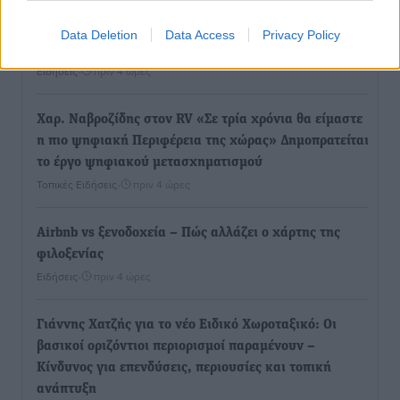
Τουρισμός: Με θετικό πρόσημο έως τώρα η χρονιά,
Data Deletion
Data Access
Privacy Policy
παρά τα σκαμπανεβάσματα
Ειδήσεις
•
πριν 4 ώρες
Χαρ. Ναβροζίδης στον RV «Σε τρία χρόνια θα είμαστε
η πιο ψηφιακή Περιφέρεια της χώρας» Δημοπρατείται
το έργο ψηφιακού μετασχηματισμού
Τοπικές Ειδήσεις
•
πριν 4 ώρες
Airbnb vs ξενοδοχεία – Πώς αλλάζει ο χάρτης της
φιλοξενίας
Ειδήσεις
•
πριν 4 ώρες
Γιάννης Χατζής για το νέο Ειδικό Χωροταξικό: Οι
βασικοί οριζόντιοι περιορισμοί παραμένουν –
Κίνδυνος για επενδύσεις, περιουσίες και τοπική
ανάπτυξη