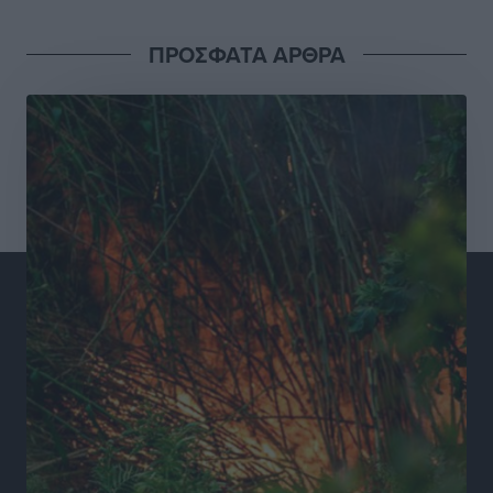
για τις τιμές – Eρχονται νέες συμμετοχές εταιρειών
Ειδήσεις
•
πριν 12 ώρες
ΠΡΟΣΦΑΤΑ ΑΡΘΡΑ
Συνελήφθησαν έξι άτομα για ηχορύπανση από
καταστήματα στο Νότιο Αιγαίο
Τοπικές Ειδήσεις
•
πριν 12 ώρες
15 Αυγούστου 2026: Πώς θα πληρωθούν όσοι
εργαστούν την αργία – Τι ισχύει για πενθήμερο,
εξαήμερο και άδειες
Ειδήσεις
•
πριν 12 ώρες
Πλούσιο πολιτιστικό πρόγραμμα τον Αύγουστο από
τον Δήμο Ρόδου
Πολιτιστικά
•
πριν 12 ώρες
Βασίλης Υψηλάντης: Ξεμπλοκάρει η έκδοση και
παραχώρηση οριστικών τίτλων κυριότητας για 224