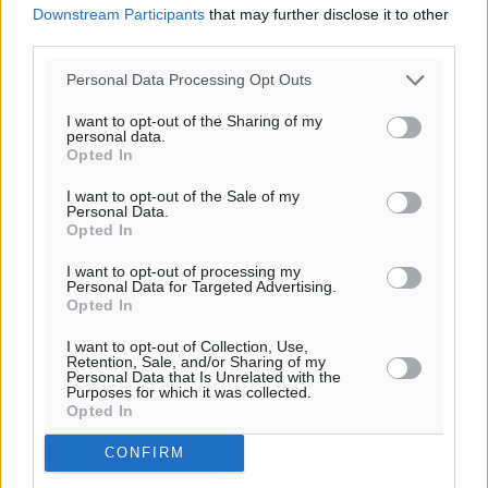
Downstream Participants
that may further disclose it to other
third parties.
Personal Data Processing Opt Outs
I want to opt-out of the Sharing of my
personal data.
Opted In
I want to opt-out of the Sale of my
Personal Data.
Ροή ειδήσεων
Opted In
I want to opt-out of processing my
Personal Data for Targeted Advertising.
Καιρός «hot – dry – windy» τις επόμενες 48 ώρες στη
Opted In
χώρα
I want to opt-out of Collection, Use,
Ειδήσεις
•
πριν 4 ώρες
Retention, Sale, and/or Sharing of my
Personal Data that Is Unrelated with the
Purposes for which it was collected.
Δύο σχολεία της Λέρου αλλάζουν όψη με δωρεά
Opted In
αγάπης για τα παιδιά
CONFIRM
Τοπικές Ειδήσεις
•
πριν 4 ώρες