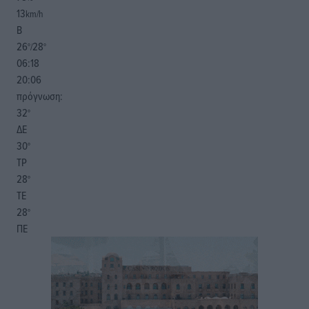
13
km/h
Β
26
28
°/
°
06:18
20:06
πρόγνωση:
32
°
ΔΕ
30
°
ΤΡ
28
°
ΤΕ
28
°
ΠΕ