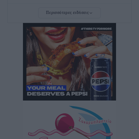
Τοπικές Ειδήσεις
•
πριν 5 ώρες
Περισσότερες ειδήσεις
Ευ. Τουρνάς: Απέναντι σε ακραία καιρικά φαινόμενα
δεν υπάρχουν περιθώρια εφησυχασμού
Ειδήσεις
•
πριν 5 ώρες
Στον Άγιο Νικόλαο Χάλκης ανοίγει ξανά το
ανανεωμένο εκκλησιαστικό μουσείο από τη Λέσχη
Lions Χάλκης
Τοπικές Ειδήσεις
•
πριν 5 ώρες
Ρόδος: «Βουλιάζει» από τουρίστες – Πάνω από 1 εκατ.
επιβάτες και 55 κρουαζιερόπλοια
Τοπικές Ειδήσεις
•
πριν 5 ώρες
Γ’ Εθνική Κατηγορία: Οι ημερομηνίες των
αγωνιστικών της κανονικής περιόδου