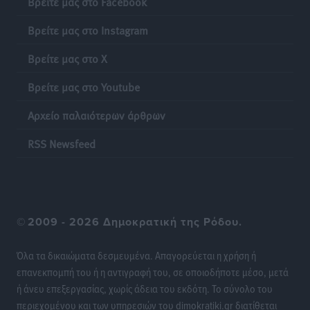
Βρείτε μας στο Facebook
Τοπικές Ειδήσεις
•
πριν 15 ώρες
Βρείτε μας στο Instagram
Πιλοτικό πρόγραμμα για την αντιμετώπιση του
Βρείτε μας στο X
λαγοκέφαλου σε Νότιο Αιγαίο και Κρήτη
Τοπικές Ειδήσεις
•
πριν 15 ώρες
Βρείτε μας στο Youtube
Αρχείο παλαιότερων άρθρων
Οι θαυματουργές Παναγίες της Δωδεκανήσου: Τα
προσωνύμια και οι θρύλοι
RSS Newsfeed
Ρεπορτάζ
•
πριν 15 ώρες
©
2009 - 2026 Δημοκρατική της Ρόδου.
Όλα τα δικαιώματα δεσμευμένα. Απαγορεύεται η χρήση ή
επανεκπομπή του ή η αντιγραφή του, σε οποιοδήποτε μέσο, μετά
ή άνευ επεξεργασίας, χωρίς άδεια του εκδότη. Το σύνολο του
περιεχομένου και των υπηρεσιών του dimokratiki.gr διατίθεται