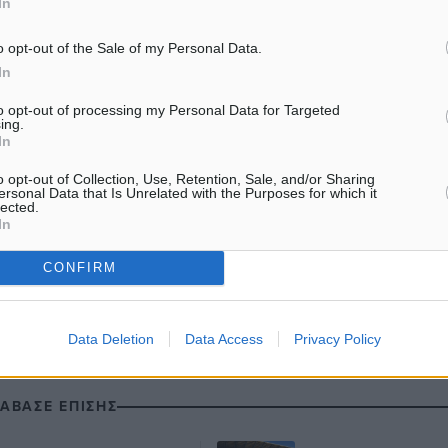
In
o opt-out of the Sale of my Personal Data.
In
to opt-out of processing my Personal Data for Targeted
#Κύπελλο
ing.
In
o opt-out of Collection, Use, Retention, Sale, and/or Sharing
ersonal Data that Is Unrelated with the Purposes for which it
lected.
ματα αναζήτησης
In
ε μας στο Google News ★ ↗
CONFIRM
ήστε
Data Deletion
Data Access
Privacy Policy
ΙΑΒΑΣΕ ΕΠΙΣΗΣ