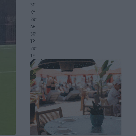
31
°
ΚΥ
29
°
ΔΕ
30
°
ΤΡ
28
°
ΤΕ