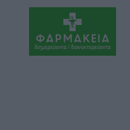
ΣΕΓΑΣ: Πιστώθηκαν τα έξοδα
μετακίνησης του Πανελληνίου
Πρωταθλήματος Κ20 στα σωματεία
Αθλητικά
•
πριν 5 ώρες
Ευρωπαϊκό Πρωτάθλημα Στίβου: Πότε
αγωνίζονται η Μαγκούλια, η
Σπανουδάκη και ο Κριτούλης
Αθλητικά
•
πριν 5 ώρες
Εθνική Παίδων: Ο Χριστοδούλου και η
καλύτερη φουρνιά των τελευταίων
ετών
Αθλητικά
•
πριν 5 ώρες
Διαγόρας: Ανανέωσε ο Μιχάλης
Χατζηγεωργίου
Αθλητικά
•
πριν 5 ώρες