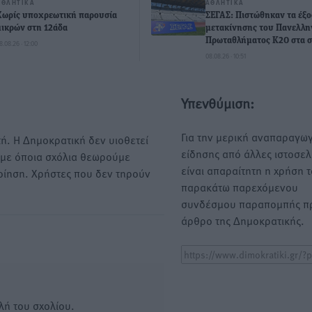
ΑΘΛΗΤΙΚΆ
ΑΘΛΗΤΙΚΆ
Χωρίς υποχρεωτική παρουσία
ΣΕΓΑΣ: Πιστώθηκαν τα έξο
μικρών στη 12άδα
μετακίνησης του Πανελλη
Πρωταθλήματος Κ20 στα σ
8.08.26 · 12:00
08.08.26 · 10:51
Υπενθύμιση:
Για την μερική αναπαραγωγ
ή. Η Δημοκρατική δεν υιοθετεί
είδησης από άλλες ιστοσελ
υμε όποια σχόλια θεωρούμε
είναι απαραίτητη η χρήση 
οίηση. Χρήστες που δεν τηρούν
παρακάτω παρεχόμενου
συνδέσμου παραπομπής πρ
άρθρο της Δημοκρατικής.
λή του σχολίου.