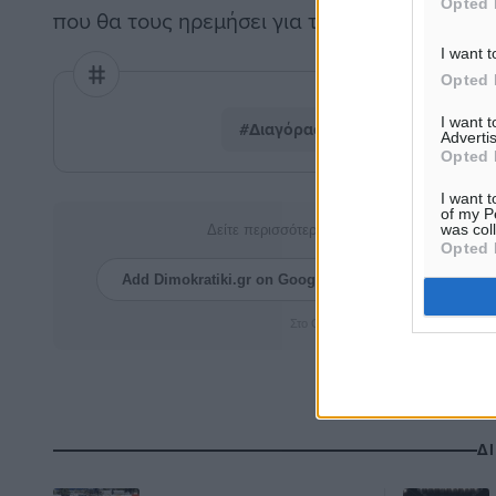
Opted 
που θα τους ηρεμήσει για τα καλά.
I want t
Opted 
I want 
#Διαγόρας
#Ποσειδώνας
Advertis
Opted 
I want t
of my P
was col
Δείτε περισσότερα άρθρα μας στα αποτελέσ
Opted 
Add Dimokratiki.gr on Google ↗
Ακολουθήστ
Στο Google News πατήστε ★ Ακολουθ
Δ