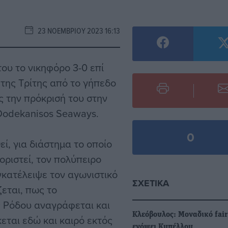
23 ΝΟΕΜΒΡΊΟΥ 2023 16:13
ου το νικηφόρο 3-0 επί
 της Τρίτης από το γήπεδο
ς την πρόκρισή του στην
odekanisos Seaways.
0
ί, για διάστημα το οποίο
ριστεί, τον πολύπειρο
γκατέλειψε τον αγωνιστικό
ΣΧΕΤΙΚΆ
εται, πως το
ς Ρόδου αναγράφεται και
Κλεόβουλος: Μοναδικό fair
εται εδώ και καιρό εκτός
ενόψει Κυπέλλου