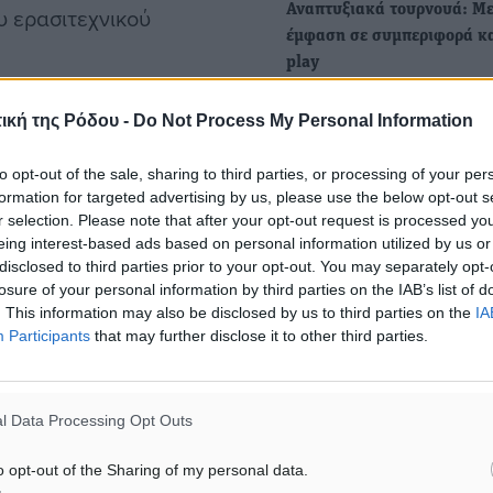
Αναπτυξιακά τουρνουά: Μ
υ ερασιτεχνικού
έμφαση σε συμπεριφορά κα
play
Τον παιδαγωγικό χαρακτήρ
άνεται πλέον πιο ήρεμη
ική της Ρόδου -
Do Not Process My Personal Information
τουρνουά της Επιτροπής
ματα στο ματς με τον
Καλλιέργειας και Ανάπτυξη
to opt-out of the sale, sharing to third parties, or processing of your per
να…
εί ως ιδιαίτερα σημαντικό
formation for targeted advertising by us, please use the below opt-out s
ιδιού, την αντιξοότητα
r selection. Please note that after your opt-out request is processed y
υβαλούσε, η ομάδα του
eing interest-based ads based on personal information utilized by us or
disclosed to third parties prior to your opt-out. You may separately opt-
ι να ανακτήσει τις
losure of your personal information by third parties on the IAB’s list of
. This information may also be disclosed by us to third parties on the
IA
Participants
that may further disclose it to other third parties.
ρα επικίνδυνο, καθώς
γίσιμη ομάδα και ζητάει
l Data Processing Opt Outs
ύτε για μία στιγμή τη
o opt-out of the Sharing of my personal data.
δεύτερη συνεχόμενη νίκη