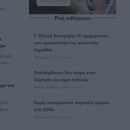
 τα
Ροή ειδήσεων
Γ’ Εθνική Κατηγορία: Οι ημερομηνίες
η
των αγωνιστικών της κανονικής
έρο
περιόδου
ξε και
Αθλητικά
•
πριν 4 ώρες
 στη
Συνελήφθησαν δύο άτομα στην
Κάρπαθο για άγρα πελατών
μό του
Τοπικές Ειδήσεις
•
πριν 4 ώρες
ναντι
Χωρίς υποχρεωτική παρουσία μικρών
άρος
στη 12άδα
Αθλητικά
•
πριν 4 ώρες