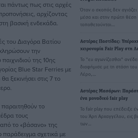
αι πάντως πως στις αρχές
Όταν ο σκοπός δεν αγιάζει
 προπονήσεις, αρχίζοντας
μέσα και στην πρώτη θέση
στη βασική ενδεκάδα.
τοποθετούνται…
ές του Διαγόρα Βατίου
Αστέρας Παστίδας: Υπέροχ
οκληρώσουν την
χειρονομία Fair Play στη Λ
 παιχνιδιού της 10ης
Το "ευ αγωνίζεσθαι" ανέδει
διαφήμισε με τη στάση του
ρίας Blue Star Ferries με
Λέρο,…
θα ξεκινήσει στις 7 το
ερο.
Αστέρας Μασάρων: Παράση
ένα μοναδικό fair play
 παραιτηθούν το
Το fair play που επέδειξε έ
 έδρα τους
του Άρη Αρχαγγέλου, εις β
των…
από το «βάσανο» της
ο παράδειγμα σχετικά με