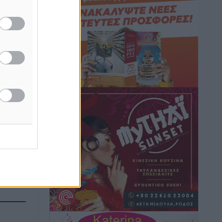
Ειδήσεις
•
πριν 5 ώρες
Γ. Χατζημάρκος: “Δύο μεγάλες
δεσμεύσεις Γεωργιάδη” – Κίνητρα για
τους γιατρούς των νησιών και
συνεργασία Ρόδου με το Αττικόν για το
Ακτινοθεραπευτικό
Τοπικές Ειδήσεις
•
πριν 5 ώρες
Σούπερ μάρκετ: Διευρύνεται η εθνική
πρωτοβουλία για τις τιμές – Eρχονται
νέες συμμετοχές εταιρειών
Ειδήσεις
•
πριν 5 ώρες
Συνελήφθησαν έξι άτομα για
ηχορύπανση από καταστήματα στο
Νότιο Αιγαίο