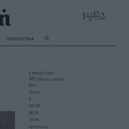
ΠΟΛΙΤΙΣΤΙΚΆ
o καιρός τώρα:
αίθριος καιρός
30
°
86
%
10
km/h
Δ
29
30
°/
°
06:18
20:06
πρόγνωση: