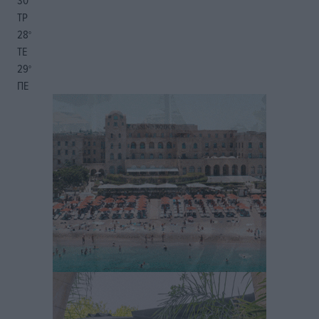
30
°
ΤΡ
28
°
ΤΕ
29
°
ΠΕ