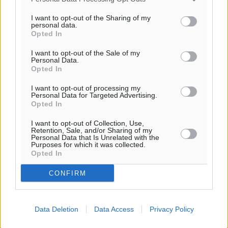
I want to opt-out of the Sharing of my
personal data.
Πού κινούνται οι κρατήσεις last minute σε Ελλάδα
Opted In
από Γερμανούς
I want to opt-out of the Sale of my
Ειδήσεις
•
πριν 4 λεπτά
Personal Data.
Opted In
Οδηγός στη Ρόδο τράκαρε σταθμευμένο αυτοκίνητο,
I want to opt-out of processing my
Personal Data for Targeted Advertising.
παρέσυρε 72χρονο και διέφυγε
Opted In
Τοπικές Ειδήσεις
•
πριν 12 λεπτά
I want to opt-out of Collection, Use,
Retention, Sale, and/or Sharing of my
Το νέο Ειδικό Χωροταξικό για τον Τουρισμό
Personal Data that Is Unrelated with the
Purposes for which it was collected.
ξανασχεδιάζει τον επενδυτικό χάρτη της Ρόδου
Opted In
Τοπικές Ειδήσεις
•
πριν 1 ώρα
CONFIRM
Γιάννης Βασιλάκης: «Η Πρωτοβάθμια Φροντίδα
Υγείας πρέπει να φτάνει σε κάθε γωνιά – Ενισχύουμε
Data Deletion
Data Access
Privacy Policy
τις δομές, δεν τις αποδυναμώνουμε»
Συνεντεύξεις
•
πριν 1 ώρα