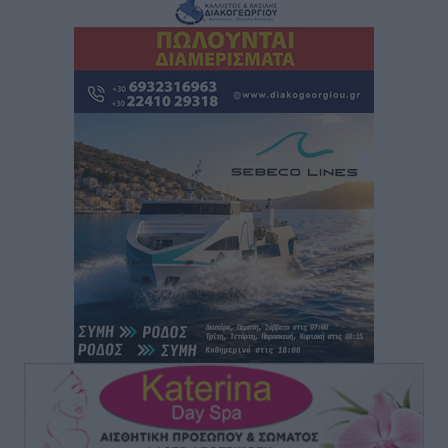
Συνεντεύξεις
•
πριν 1 ώρα
Τσαμπίκα Διαμαντή: Η Ρόδος δεν μπορεί να σχεδιάζει
το μέλλον της μέσα στην αβεβαιότητα
Συνεντεύξεις
•
πριν 1 ώρα
Η υπογεννητικότητα βάζει λουκέτο σε 11 σχολεία
Πρωτοβάθμιας στα Δωδεκάνησα
Ρεπορτάζ
•
πριν 1 ώρα
Κ. Σπανός: Παρά την αυξημένη τουριστική κίνηση, η
αγορά της Ρόδου κινείται κάτω από τις προσδοκίες
Ρεπορτάζ
•
πριν 1 ώρα
Ο λαγοκέφαλος βρήκε επιτέλους τιμή, μένει να βρεθεί
και σχέδιο
Δημο-Κρίσεις
•
πριν 1 ώρα