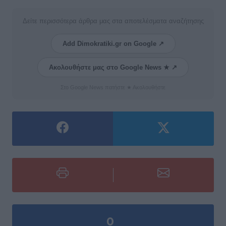
Δείτε περισσότερα άρθρα μας στα αποτελέσματα αναζήτησης
Add Dimokratiki.gr on Google ↗
Ακολουθήστε μας στο Google News ★ ↗
Στο Google News πατήστε ★ Ακολουθήστε
0