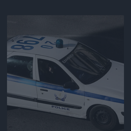
επιβάτες και 55 κρουαζιερόπλοια
Τοπικές Ειδήσεις
•
πριν 16 ώρες
Γ’ Εθνική Κατηγορία: Οι ημερομηνίες των
αγωνιστικών της κανονικής περιόδου
Αθλητικά
•
πριν 21 ώρες
Συνελήφθησαν δύο άτομα στην Κάρπαθο για άγρα
πελατών
Τοπικές Ειδήσεις
•
πριν 21 ώρες
Χωρίς υποχρεωτική παρουσία μικρών στη 12άδα
Αθλητικά
•
πριν 21 ώρες
Ο Πελεκάνος, οι ανεμογεννήτριες και μια κοινότητα
που κανείς δεν ρώτησε
Δημο-Κρίσεις
•
πριν 21 ώρες