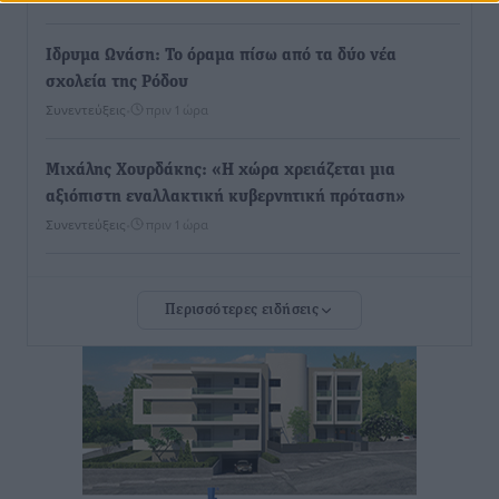
Ιδρυμα Ωνάση: Το όραμα πίσω από τα δύο νέα
σχολεία της Ρόδου
Συνεντεύξεις
•
πριν 1 ώρα
Μιχάλης Χουρδάκης: «Η χώρα χρειάζεται μια
αξιόπιστη εναλλακτική κυβερνητική πρόταση»
Συνεντεύξεις
•
πριν 1 ώρα
Σεβ. Μητροπολίτης Ρόδου κ. Κύριλλος: «Ο Αύγουστος
Περισσότερες ειδήσεις
είναι ο μήνας της Παναγίας και η Θεία Λειτουργία η
καρδιά της ζωής της Εκκλησίας»
Συνεντεύξεις
•
πριν 1 ώρα
Πρέσβης της Βραζιλίας: «Η Ελλάδα και η Βραζιλία
έχουν τεράστιες ευκαιρίες συνεργασίας – Η Ρόδος
μπορεί να διαδραματίσει σημαντικό ρόλο»