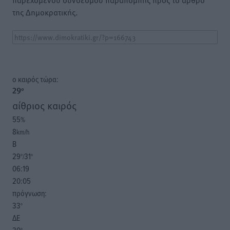
της Δημοκρατικής.
o καιρός τώρα:
29
°
αίθριος καιρός
55
%
8
km/h
Β
29
31
°/
°
06:19
20:05
πρόγνωση:
33
°
ΔΕ