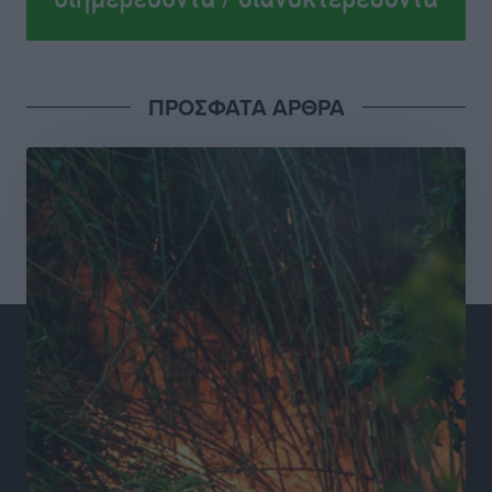
Σούπερ μάρκετ: Διευρύνεται η εθνική πρωτοβουλία
για τις τιμές – Eρχονται νέες συμμετοχές εταιρειών
Ειδήσεις
•
πριν 10 ώρες
ΠΡΟΣΦΑΤΑ ΑΡΘΡΑ
Συνελήφθησαν έξι άτομα για ηχορύπανση από
καταστήματα στο Νότιο Αιγαίο
Τοπικές Ειδήσεις
•
πριν 11 ώρες
15 Αυγούστου 2026: Πώς θα πληρωθούν όσοι
εργαστούν την αργία – Τι ισχύει για πενθήμερο,
εξαήμερο και άδειες
Ειδήσεις
•
πριν 11 ώρες
Πλούσιο πολιτιστικό πρόγραμμα τον Αύγουστο από
τον Δήμο Ρόδου
Πολιτιστικά
•
πριν 11 ώρες