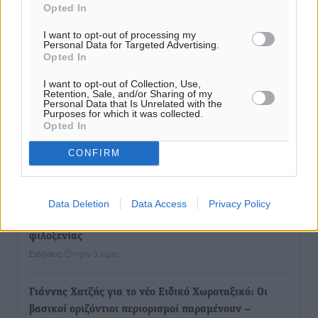
αγάπης για τα παιδιά
Opted In
Τοπικές Ειδήσεις
•
πριν 3 ώρες
I want to opt-out of processing my
Personal Data for Targeted Advertising.
Τουρισμός: Με θετικό πρόσημο έως τώρα η χρονιά,
Opted In
παρά τα σκαμπανεβάσματα
I want to opt-out of Collection, Use,
Ειδήσεις
•
πριν 3 ώρες
Retention, Sale, and/or Sharing of my
Personal Data that Is Unrelated with the
Purposes for which it was collected.
Opted In
Χαρ. Ναβροζίδης στον RV «Σε τρία χρόνια θα είμαστε
η πιο ψηφιακή Περιφέρεια της χώρας» Δημοπρατείται
CONFIRM
το έργο ψηφιακού μετασχηματισμού
Τοπικές Ειδήσεις
•
πριν 3 ώρες
Data Deletion
Data Access
Privacy Policy
Airbnb vs ξενοδοχεία – Πώς αλλάζει ο χάρτης της
φιλοξενίας
Ειδήσεις
•
πριν 3 ώρες
Γιάννης Χατζής για το νέο Ειδικό Χωροταξικό: Οι
βασικοί οριζόντιοι περιορισμοί παραμένουν –