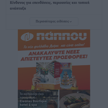
Κίνδυνος για επενδύσεις, περιουσίες και τοπική
ανάπτυξη
Τοπικές Ειδήσεις
•
πριν 3 ώρες
Περισσότερες ειδήσεις
Ευ. Τουρνάς: Απέναντι σε ακραία καιρικά φαινόμενα
δεν υπάρχουν περιθώρια εφησυχασμού
Ειδήσεις
•
πριν 4 ώρες
Στον Άγιο Νικόλαο Χάλκης ανοίγει ξανά το
ανανεωμένο εκκλησιαστικό μουσείο από τη Λέσχη
Lions Χάλκης
Τοπικές Ειδήσεις
•
πριν 4 ώρες
Ρόδος: «Βουλιάζει» από τουρίστες – Πάνω από 1 εκατ.
επιβάτες και 55 κρουαζιερόπλοια
Τοπικές Ειδήσεις
•
πριν 4 ώρες