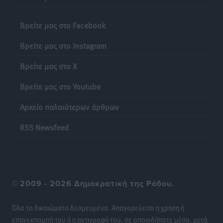
Δεκατέσσερα ονόματα στο τραπέζι για το ψηφοδέλτιο
του ΠΑΣΟΚ στα Δωδεκάνησα
Βρείτε μας στο Facebook
Τοπικές Ειδήσεις
•
πριν 14 ώρες
Βρείτε μας στο Instagram
Πιλοτικό πρόγραμμα για την αντιμετώπιση του
Βρείτε μας στο X
λαγοκέφαλου σε Νότιο Αιγαίο και Κρήτη
Τοπικές Ειδήσεις
•
πριν 14 ώρες
Βρείτε μας στο Youtube
Αρχείο παλαιότερων άρθρων
Οι θαυματουργές Παναγίες της Δωδεκανήσου: Τα
προσωνύμια και οι θρύλοι
RSS Newsfeed
Ρεπορτάζ
•
πριν 14 ώρες
©
2009 - 2026 Δημοκρατική της Ρόδου.
Όλα τα δικαιώματα δεσμευμένα. Απαγορεύεται η χρήση ή
επανεκπομπή του ή η αντιγραφή του, σε οποιοδήποτε μέσο, μετά