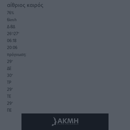
αίθριος καιρός
76
%
6
km/h
Δ-ΒΔ
26
27
°/
°
06:18
20:06
πρόγνωση:
29
°
ΔΕ
30
°
ΤΡ
29
°
ΤΕ
29
°
ΠΕ