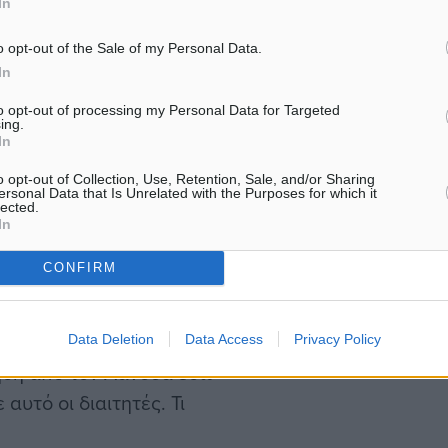
In
o opt-out of the Sale of my Personal Data.
AR Table»
In
to opt-out of processing my Personal Data for Targeted
ing.
αινοτομίες που φέρνει την
In
House», το «διαδικτυακό
o opt-out of Collection, Use, Retention, Sale, and/or Sharing
λίστα με διαιτητές που θα
ersonal Data that Is Unrelated with the Purposes for which it
lected.
ε ηλικίες πάνω από 45
In
CONFIRM
νοϊού και εφαρμόζεται ήδη
λία. Έχει ξεκινήσει
Data Deletion
Data Access
Privacy Policy
 ήδη από τον Λανουά εδώ
 αυτό οι διαιτητές. Τι