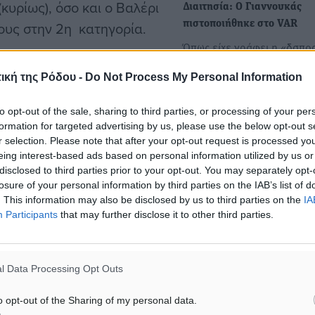
κυρίως), όσο και ο Βαλέρι
Διαιτησία: Ο Γιαννουκάς
ους στην 2η κατηγορία.
πιστοποιήθηκε στο VAR
Όπως είχε γράφει η «δσπορ
διαιτητές της Super League
ική της Ρόδου -
Do Not Process My Personal Information
είχαν…
 των διαιτητών και ήδη
to opt-out of the sale, sharing to third parties, or processing of your per
Ο Τάσος Γιαννουκάς σε
formation for targeted advertising by us, please use the below opt-out s
 διεξαγωγής, ακόμη και
πιστοποίηση VAR
r selection. Please note that after your opt-out request is processed y
 τις 8 Αυγούστου (Δευτέρα
eing interest-based ads based on personal information utilized by us or
Ο Τάσος Γιαννουκάς του
disclosed to third parties prior to your opt-out. You may separately opt-
αι των βοηθών της Super
συνδέσμου της Δωδεκανή
losure of your personal information by third parties on the IAB’s list of
είναι ένας εκ των 17…
l» στο Βραχάτι Κορινθίας.
. This information may also be disclosed by us to third parties on the
IA
 (ΠΣΚ) τα σεμινάρια των
Participants
that may further disclose it to other third parties.
ό τη Νότια Ελλάδα.
αιτητών και βοηθών της
l Data Processing Opt Outs
ενοδοχείο «Le Chalet»
αρακολουθήσουν και
o opt-out of the Sharing of my personal data.