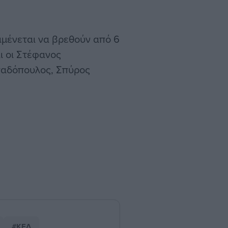
ναμένεται να βρεθούν από 6
αι οι Στέφανος
παδόπουλος, Σπύρος
#ΚΕΔ