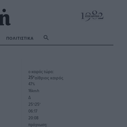
ΠΟΛΙΤΙΣΤΙΚΆ
o καιρός τώρα:
αίθριος καιρός
25
°
47
%
16
km/h
Δ
25
25
°/
°
06:17
20:08
πρόγνωση: