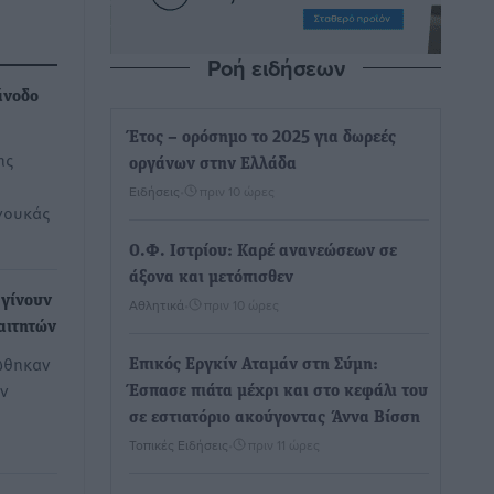
Ροή ειδήσεων
άνοδο
Έτος – ορόσημο το 2025 για δωρεές
ης
οργάνων στην Ελλάδα
Ειδήσεις
•
πριν 10 ώρες
ννουκάς
Ο.Φ. Ιστρίου: Καρέ ανανεώσεων σε
άξονα και μετόπισθεν
 γίνουν
Αθλητικά
•
πριν 10 ώρες
ιαιτητών
ώθηκαν
Επικός Εργκίν Αταμάν στη Σύμη:
ών
Έσπασε πιάτα μέχρι και στο κεφάλι του
σε εστιατόριο ακούγοντας Άννα Βίσση
Τοπικές Ειδήσεις
•
πριν 11 ώρες