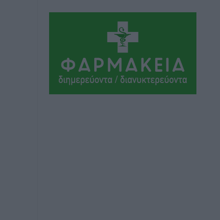
Ήλιο κάτω από τα δοκάρια
Αθλητικά
•
πριν 12 ώρες
Κατταβιά: Πρόεδρος ο Μανώλης
Φραντζής, απέκτησε τον νεαρό
Καρακασιάν
Αθλητικά
•
πριν 12 ώρες
Ιάλυσος: Ένας Οικονομίδης στο…
Οικονομίδειο!
Αθλητικά
•
πριν 12 ώρες
Ηρακλής Μαριτσών: “Πρώτη” με δύο
ακόμα παρόντες, πάει κανονικά στον
Σωτήρα
Αθλητικά
•
πριν 12 ώρες
Ανατροπές στη Δημοτική Επιτροπή