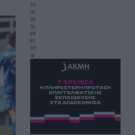
33
°
ΠΑ
28
°
ΣΑ
29
°
ΚΥ
30
°
ΔΕ