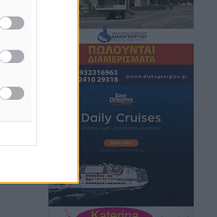
Κικίλιας: Μειώθηκαν κατά 34% οι
μεταναστευτικές ροές στα θαλάσσια
σύνορα
Ειδήσεις
•
πριν 11 ώρες
Κως: Γερμανός τουρίστας κέρδισε
αποζημίωση 900 ευρώ επειδή δεν
βρήκε ξαπλώστρες στις οικογενειακές
διακοπές του
Τοπικές Ειδήσεις
•
πριν 12 ώρες
Ο γεωεντοπισμός μέσω 112 «έσωσε»
Δανό περιπατητή στη Ρόδο
Τοπικές Ειδήσεις
•
πριν 12 ώρες
Σύμη: Ανασύρθηκε σορός άνδρα –