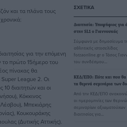
ΣΧΕΤΙΚΆ
εζόν και τα πλάνα τους
 χρονικά:
Διαιτησία: Υποψήφιος για 
στην SL1 ο Γιαννουκάς
Σύμφωνα με δημοσίευμα τ
αθλητικής ιστοσελίδας
διαιτησίας για την επόμενη
forzaonline.gr ο Τάσος Για
ν το πρώτο 15ήμερο του
του συνδέσμου…
νέος πίνακας θα
 Super League 2. Οι
ΚΕΔ/ΕΠΟ: Πότε και που θα
τα θερινά σεμινάρια των δ
10 διαιτητών και οι
Από την ΚΕΔ/ΕΠΟ ανακοιν
νήσου), Κόκκινος
οι ημερομηνίες των θεριν
 (Λέσβου), Μπεκιάρης
σεμιναρίων αξιωματούχων
ονίας), Κουκουράκης
διαιτησίας για…
άουλας (Δυτικής Αττικής).