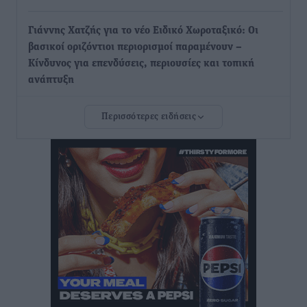
Γιάννης Χατζής για το νέο Ειδικό Χωροταξικό: Οι
βασικοί οριζόντιοι περιορισμοί παραμένουν –
Κίνδυνος για επενδύσεις, περιουσίες και τοπική
ανάπτυξη
Τοπικές Ειδήσεις
•
πριν 2 ώρες
Περισσότερες ειδήσεις
Ευ. Τουρνάς: Απέναντι σε ακραία καιρικά φαινόμενα
δεν υπάρχουν περιθώρια εφησυχασμού
Ειδήσεις
•
πριν 2 ώρες
Στον Άγιο Νικόλαο Χάλκης ανοίγει ξανά το
ανανεωμένο εκκλησιαστικό μουσείο από τη Λέσχη
Lions Χάλκης
Τοπικές Ειδήσεις
•
πριν 2 ώρες
Ρόδος: «Βουλιάζει» από τουρίστες – Πάνω από 1 εκατ.