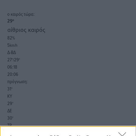
o καιρός τώρα:
29
°
αίθριος καιρός
82
%
5
km/h
Δ-ΒΔ
27
29
°/
°
06:18
20:06
πρόγνωση:
31
°
ΚΥ
29
°
ΔΕ
30
°
ΤΡ
29
°