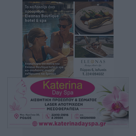
επιβάτες και 55 κρουαζιερόπλοια
Τοπικές Ειδήσεις
•
πριν 2 ώρες
Γ’ Εθνική Κατηγορία: Οι ημερομηνίες των
αγωνιστικών της κανονικής περιόδου
Αθλητικά
•
πριν 8 ώρες
Συνελήφθησαν δύο άτομα στην Κάρπαθο για άγρα
πελατών
Τοπικές Ειδήσεις
•
πριν 8 ώρες
Χωρίς υποχρεωτική παρουσία μικρών στη 12άδα
Αθλητικά
•
πριν 8 ώρες
Ο Πελεκάνος, οι ανεμογεννήτριες και μια κοινότητα
που κανείς δεν ρώτησε
Δημο-Κρίσεις
•
πριν 8 ώρες