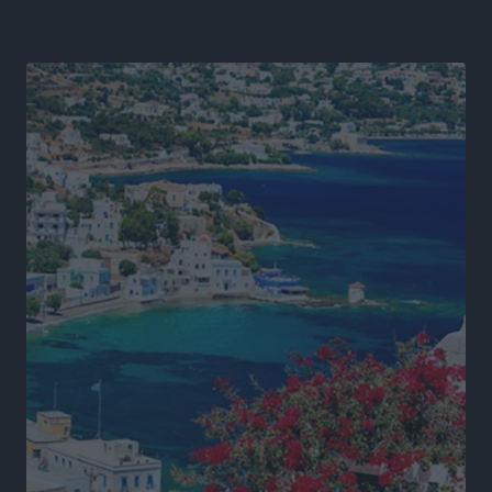
Πρωτάθλημα Καλαθοσφαίρισης Δικηγορικών
Συλλόγων Ελλάδας και Κύπρου: Η Ρόδος φιλοξένησε
με επιτυχία την 17η διοργάνωση
Αθλητικά
•
πριν 10 ώρες
Φοιτητική στέγη: «Φωτιά» τα ενοίκια σε Αθήνα και
Θεσσαλονίκη – Έως 800 ευρώ στο Ρέθυμνο
Ειδήσεις
•
πριν 11 ώρες
Η Τουρκία σε νέο «κρεσέντο» προκλήσεων στο Αιγαίο
με 18 παραβάσεις και παραβιάσεις
Ειδήσεις
•
πριν 11 ώρες
Θερινές εκπτώσεις 2026 έως τις 31 Αυγούστου – Τι
πρέπει να προσέξουν οι καταναλωτές
Ειδήσεις
•
πριν 11 ώρες
ΑΔΜΗΕ: Ολοκληρώνεται η ηλεκτρική διασύνδεση των