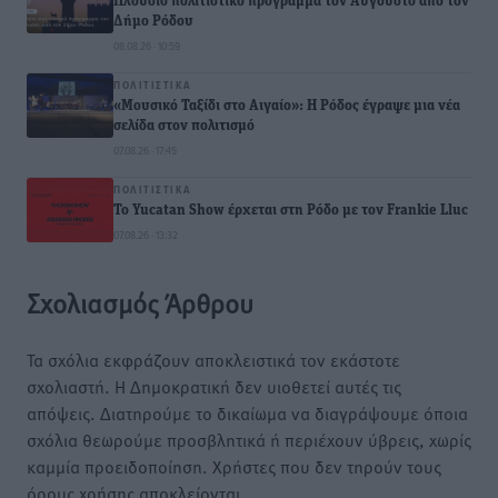
Πλούσιο πολιτιστικό πρόγραμμα τον Αύγουστο από τον
Δήμο Ρόδου
08.08.26 · 10:59
ΠΟΛΙΤΙΣΤΙΚΆ
«Μουσικό Ταξίδι στο Αιγαίο»: Η Ρόδος έγραψε μια νέα
σελίδα στον πολιτισμό
07.08.26 · 17:45
ΠΟΛΙΤΙΣΤΙΚΆ
Το Yucatan Show έρχεται στη Ρόδο με τον Frankie Lluc
07.08.26 · 13:32
Σχολιασμός Άρθρου
Τα σχόλια εκφράζουν αποκλειστικά τον εκάστοτε
σχολιαστή. Η Δημοκρατική δεν υιοθετεί αυτές τις
απόψεις. Διατηρούμε το δικαίωμα να διαγράψουμε όποια
σχόλια θεωρούμε προσβλητικά ή περιέχουν ύβρεις, χωρίς
καμμία προειδοποίηση. Χρήστες που δεν τηρούν τους
όρους χρήσης αποκλείονται.