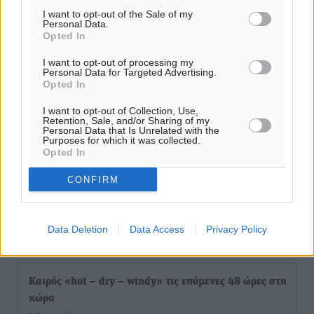
I want to opt-out of the Sale of my
Personal Data.
Opted In
I want to opt-out of processing my
Personal Data for Targeted Advertising.
Opted In
I want to opt-out of Collection, Use,
Retention, Sale, and/or Sharing of my
Personal Data that Is Unrelated with the
Purposes for which it was collected.
Opted In
CONFIRM
Data Deletion
Data Access
Privacy Policy
Ροή ειδήσεων
Καιρός «hot – dry – windy» τις επόμενες 48 ώρες στη
χώρα