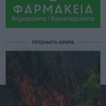
και συνεργασία Ρόδου με το Αττικόν για το
Ακτινοθεραπευτικό
Τοπικές Ειδήσεις
•
πριν 9 ώρες
Σούπερ μάρκετ: Διευρύνεται η εθνική πρωτοβουλία
για τις τιμές – Eρχονται νέες συμμετοχές εταιρειών
Ειδήσεις
•
πριν 9 ώρες
ΠΡΟΣΦΑΤΑ ΑΡΘΡΑ
Συνελήφθησαν έξι άτομα για ηχορύπανση από
καταστήματα στο Νότιο Αιγαίο
Τοπικές Ειδήσεις
•
πριν 9 ώρες
15 Αυγούστου 2026: Πώς θα πληρωθούν όσοι
εργαστούν την αργία – Τι ισχύει για πενθήμερο,
εξαήμερο και άδειες
Ειδήσεις
•
πριν 9 ώρες
Πλούσιο πολιτιστικό πρόγραμμα τον Αύγουστο από