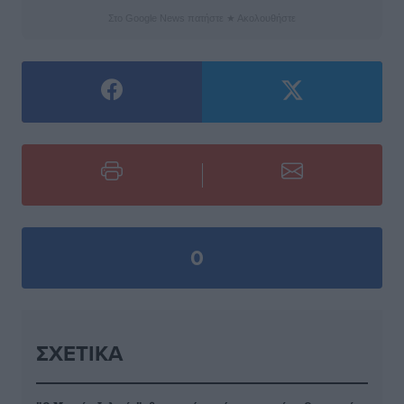
Στο Google News πατήστε ★ Ακολουθήστε
0
ΣΧΕΤΙΚΆ