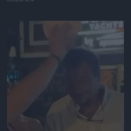
05.08.26 18:34
Αθλητικά
•
πριν 16 ώρες
Α.Ο. Σταματίου: Τέλος ο Γιάννης Τσέρκης
Αθλητικά
•
πριν 16 ώρες
Η Aegean Regatta ανοίγει πανιά για 25η φορά στο
Βόρειοανατολικό Αιγαίο
Αθλητικά
•
πριν 16 ώρες
Στήριξη των πυροπλήκτων από την Ένωση Εταιρειών
Διαχείρισης Απαιτήσεων από Δάνεια και Πιστώσεις
Ειδήσεις
•
πριν 17 ώρες
Μαραθώνιος Ρόδου: Συνεχίζεται μέχρι το 2030 η
άκρως επιτυχημένη συνεργασία με την TUI
Αθλητικά
•
πριν 17 ώρες