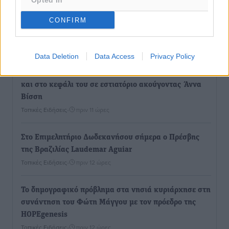
Opted In
Ο.Φ. Ιστρίου: Καρέ ανανεώσεων σε άξονα και
CONFIRM
μετόπισθεν
Αθλητικά
•
πριν 11 ώρες
Data Deletion
Data Access
Privacy Policy
Επικός Εργκίν Αταμάν στη Σύμη: Έσπασε πιάτα μέχρι
και στο κεφάλι του σε εστιατόριο ακούγοντας Άννα
Βίσση
Τοπικές Ειδήσεις
•
πριν 11 ώρες
Στο Επιμελητήριο Δωδεκανήσου σήμερα ο Πρέσβης
της Βραζιλίας Laudemar Aguiar
Τοπικές Ειδήσεις
•
πριν 12 ώρες
To δημογραφικό πρόβλημα στα νησιά κυριάρχησε στη
συνάντηση του Φώτη Μάγγου με τον πρόεδρο της
HOPEgenesis
Τοπικές Ειδήσεις
•
πριν 12 ώρες