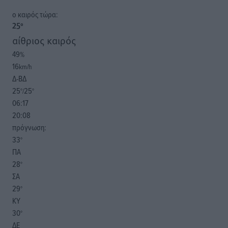
o καιρός τώρα:
25
°
αίθριος καιρός
49
%
16
km/h
Δ-ΒΔ
25
25
°/
°
06:17
20:08
πρόγνωση:
33
°
ΠΑ
28
°
ΣΑ
29
°
ΚΥ
30
°
ΔΕ