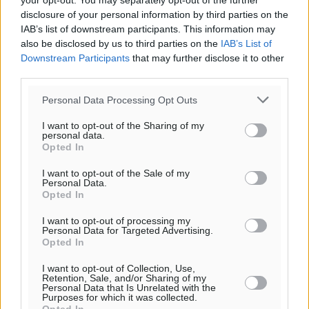
your opt-out. You may separately opt-out of the further
disclosure of your personal information by third parties on the
IAB’s list of downstream participants. This information may
also be disclosed by us to third parties on the
IAB’s List of
Downstream Participants
that may further disclose it to other
third parties.
Personal Data Processing Opt Outs
I want to opt-out of the Sharing of my
personal data.
Opted In
I want to opt-out of the Sale of my
Personal Data.
Opted In
Ροή ειδήσεων
I want to opt-out of processing my
Personal Data for Targeted Advertising.
Opted In
Έτος – ορόσημο το 2025 για δωρεές οργάνων στην
I want to opt-out of Collection, Use,
Retention, Sale, and/or Sharing of my
Ελλάδα
Personal Data that Is Unrelated with the
Purposes for which it was collected.
Ειδήσεις
•
πριν 11 ώρες