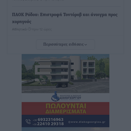
ΠΑΟΚ Ρόδου: Επιστροφή Τοντόροβ και άνοιγμα προς
χορηγούς
Αθλητικά
•
πριν 12 ώρες
Περισσότερες ειδήσεις
Rhodes Beyond Summer – Εκεί που το καλοκαίρι
είναι μόνο η αρχή
Τοπικές Ειδήσεις
•
πριν 12 ώρες
Κικίλιας: Μειώθηκαν κατά 34% οι μεταναστευτικές
ροές στα θαλάσσια σύνορα
Ειδήσεις
•
πριν 12 ώρες
Κως: Γερμανός τουρίστας κέρδισε αποζημίωση 900
ευρώ επειδή δεν βρήκε ξαπλώστρες στις
οικογενειακές διακοπές του
Τοπικές Ειδήσεις
•
πριν 12 ώρες