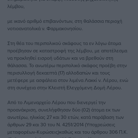
λέμβου,
με ικανό αριθμό επιβαινόντων, στη θαλάσσια περιοχή
νοτιοανατολικά ν. Φαρμακονησίου.
Στη θέα του περιπολικού σκάφους τα εν λόγω άτομα
προέβησαν σε καταστροφή της λέμβου, με αποτέλεσμα
να προκληθεί εισροή υδάτων και να βρεθούν στη
θάλασσα. Το ανωτέρω περιπολικό σκάφος προέβη στην
περισυλλογή δεκαεπτά (17) αλλοδαπών και τους
μετέφερε με ασφάλεια στον λιμένα Λακκί ν. Λέρου, ενώ
στη συνέχεια στην Κλειστή Ελεγχόμενη Δομή Λέρου.
Από το Λιμεναρχείο Λέρου που διενεργεί την
προανάκριση, συνελήφθησαν δύο (02) άτομα εκ των
ανωτέρω, ηλικίας 27 και 30 ετών, κατά παράβαση των
άρθρων 29 και 30 του Ν. 4251/2014 (Υποχρεώσεις
μεταφορέων-Κυρώσεις)καθώς και του άρθρου 306 Π.Κ.