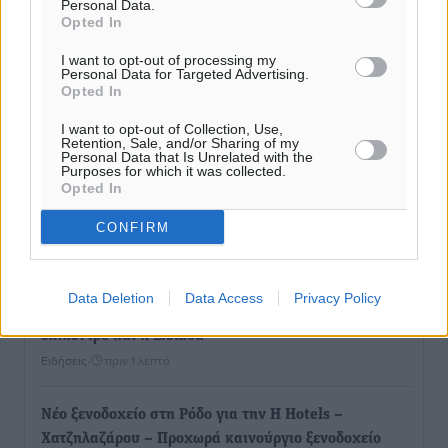
Personal Data.
Opted In
I want to opt-out of processing my
Personal Data for Targeted Advertising.
Opted In
I want to opt-out of Collection, Use,
Retention, Sale, and/or Sharing of my
Personal Data that Is Unrelated with the
Purposes for which it was collected.
Opted In
Ροή ειδήσεων
CONFIRM
Γερμανική αγορά: Έλλειψη προσιτών ξενοδοχείων
Data Deletion
Data Access
Privacy Policy
απειλεί τη ζήτηση για πακέτα διακοπών – Στο
επίκεντρο και η Ελλάδα
Ειδήσεις
•
πριν 1 λεπτό
Νέο ξενοδοχείο στη Ρόδο για την H Hotels –
Χατζηλαζάρου – Προχωρά καινούργιο ξενοδοχείο