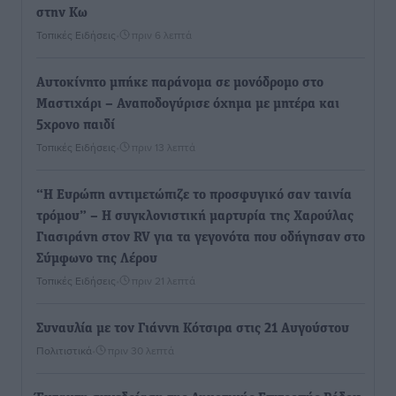
στην Κω
Τοπικές Ειδήσεις
•
πριν 6 λεπτά
Αυτοκίνητο μπήκε παράνομα σε μονόδρομο στο
Μαστιχάρι – Αναποδογύρισε όχημα με μητέρα και
5χρονο παιδί
Τοπικές Ειδήσεις
•
πριν 13 λεπτά
“Η Ευρώπη αντιμετώπιζε το προσφυγικό σαν ταινία
τρόμου” – Η συγκλονιστική μαρτυρία της Χαρούλας
Γιασιράνη στον RV για τα γεγονότα που οδήγησαν στο
Σύμφωνο της Λέρου
Τοπικές Ειδήσεις
•
πριν 21 λεπτά
Συναυλία με τον Γιάννη Κότσιρα στις 21 Αυγούστου
Πολιτιστικά
•
πριν 30 λεπτά