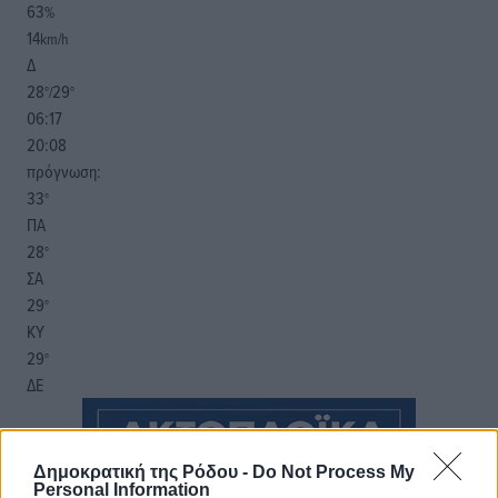
63
%
14
km/h
Δ
28
29
°/
°
06:17
20:08
πρόγνωση:
33
°
ΠΑ
28
°
ΣΑ
29
°
ΚΥ
29
°
ΔΕ
Δημοκρατική της Ρόδου -
Do Not Process My
Personal Information