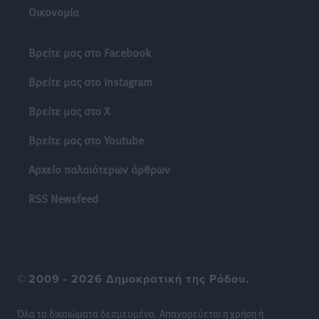
Οικονομία
Τοπικές Ειδήσεις
•
πριν 9 ώρες
Βρείτε μας στο Facebook
Η σιωπηρή παράταση του Ταμείου Ανάκαμψης για
την Ελλάδα
Βρείτε μας στο Instagram
Ειδήσεις
•
πριν 9 ώρες
Βρείτε μας στο X
Το εκλογικό ρολόι του Μαξίμου χτυπά τέλη Μαΐου του
Βρείτε μας στο Youtube
2027
Τοπικές Ειδήσεις
•
πριν 9 ώρες
Αρχείο παλαιότερων άρθρων
RSS Newsfeed
ΦΟΔΣΑ Νοτίου Αιγαίου: «Δεν ζητάμε ασυλία – ζητάμε
θεσμική προστασία της αυτοδιοίκησης»
Τοπικές Ειδήσεις
•
πριν 9 ώρες
Στη διαδικασία της απευθείας διαπραγμάτευσης ο
©
2009 - 2026 Δημοκρατική της Ρόδου.
Δήμος Ρόδου για τη ναυαγοσωστική κάλυψη των
παραλιών
Όλα τα δικαιώματα δεσμευμένα. Απαγορεύεται η χρήση ή