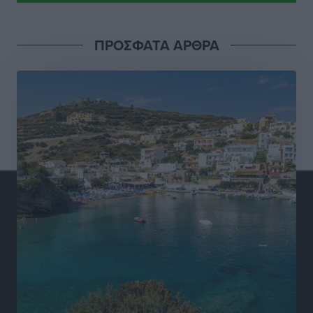
Α.Σ. Ρόδος: Πρώτη… στην νέα σελίδα των «ελαφιών»
(φωτορεπορτάζ)
Αθλητικά
•
πριν 4 ώρες
ΠΡΟΣΦΑΤΑ ΑΡΘΡΑ
Στίβος: Οι βαθμολογίες των συλλόγων της
Δωδεκανήσου
Αθλητικά
•
πριν 4 ώρες
Νέες ταυτότητες: Ποιοι πρέπει να τις αλλάξουν άμεσα
και ποιοι όχι
Ειδήσεις
•
πριν 4 ώρες
Στον Ιπποκράτη η Μαρία Βλάχου
Αθλητικά
•
πριν 4 ώρες
Οικονομική ενίσχυση για συντήρηση στο κλειστό της
Καρπάθου
Αθλητικά
•
πριν 4 ώρες