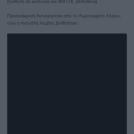
(Έκθεση σε κίνδυνο) και 169 Π.Κ. (Απείθεια).
Προανάκριση διενεργείται από το Λιμεναρχείο Λέρου,
ενώ η πνευστή λέμβος βυθίστηκε.