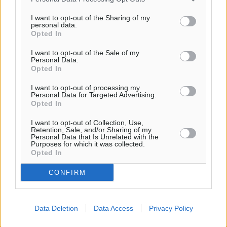
I want to opt-out of the Sharing of my
personal data.
Ροή ειδήσεων
Opted In
I want to opt-out of the Sale of my
Personal Data.
Καιρός «hot – dry – windy» τις επόμενες 48 ώρες στη
Opted In
χώρα
Ειδήσεις
•
πριν 1 ώρα
I want to opt-out of processing my
Personal Data for Targeted Advertising.
Opted In
Δύο σχολεία της Λέρου αλλάζουν όψη με δωρεά
I want to opt-out of Collection, Use,
αγάπης για τα παιδιά
Retention, Sale, and/or Sharing of my
Personal Data that Is Unrelated with the
Τοπικές Ειδήσεις
•
πριν 2 ώρες
Purposes for which it was collected.
Opted In
Τουρισμός: Με θετικό πρόσημο έως τώρα η χρονιά,
CONFIRM
παρά τα σκαμπανεβάσματα
Ειδήσεις
•
πριν 2 ώρες
Data Deletion
Data Access
Privacy Policy
Χαρ. Ναβροζίδης στον RV «Σε τρία χρόνια θα είμαστε