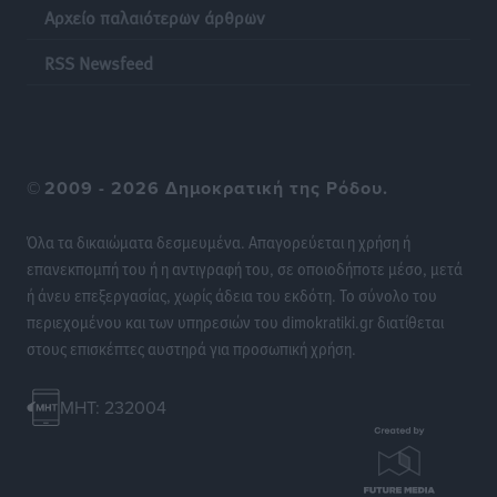
Αρχείο παλαιότερων άρθρων
Οι θαυματουργές Παναγίες της Δωδεκανήσου: Τα
προσωνύμια και οι θρύλοι
RSS Newsfeed
Ρεπορτάζ
•
πριν 13 ώρες
©
2009 - 2026 Δημοκρατική της Ρόδου.
Όλα τα δικαιώματα δεσμευμένα. Απαγορεύεται η χρήση ή
επανεκπομπή του ή η αντιγραφή του, σε οποιοδήποτε μέσο, μετά
ή άνευ επεξεργασίας, χωρίς άδεια του εκδότη. Το σύνολο του
περιεχομένου και των υπηρεσιών του dimokratiki.gr διατίθεται
στους επισκέπτες αυστηρά για προσωπική χρήση.
MHT: 232004