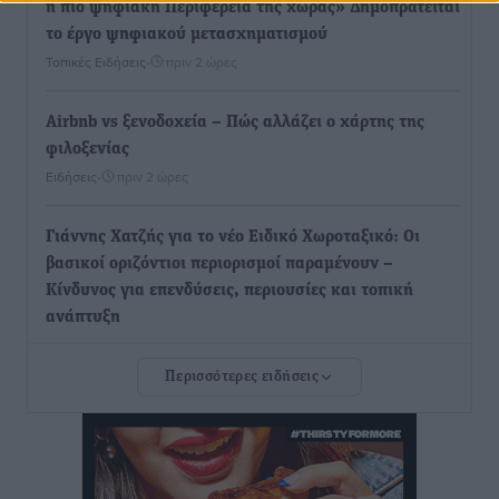
η πιο ψηφιακή Περιφέρεια της χώρας» Δημοπρατείται
το έργο ψηφιακού μετασχηματισμού
Τοπικές Ειδήσεις
•
πριν 2 ώρες
Airbnb vs ξενοδοχεία – Πώς αλλάζει ο χάρτης της
φιλοξενίας
Ειδήσεις
•
πριν 2 ώρες
Γιάννης Χατζής για το νέο Ειδικό Χωροταξικό: Οι
βασικοί οριζόντιοι περιορισμοί παραμένουν –
Κίνδυνος για επενδύσεις, περιουσίες και τοπική
ανάπτυξη
Τοπικές Ειδήσεις
•
πριν 2 ώρες
Περισσότερες ειδήσεις
Ευ. Τουρνάς: Απέναντι σε ακραία καιρικά φαινόμενα
δεν υπάρχουν περιθώρια εφησυχασμού
Ειδήσεις
•
πριν 2 ώρες