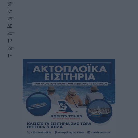
31
°
ΚΥ
29
°
ΔΕ
30
°
ΤΡ
29
°
ΤΕ