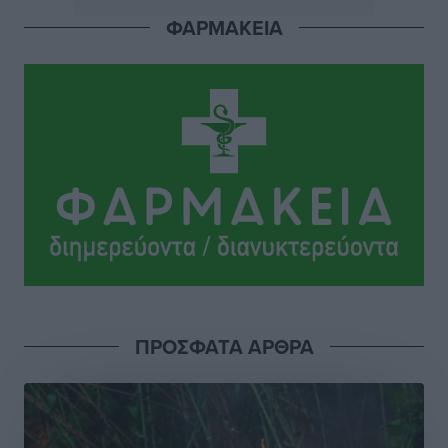
ΦΑΡΜΑΚΕΙΑ
ΣΕΤΕ: Σημαντική θεσμική εξέλιξη η ΚΥΑ για το ΕΧΠ
για τον τουρισμό
Ειδήσεις
•
πριν 9 ώρες
Γ. Χατζημάρκος: “Δύο μεγάλες δεσμεύσεις
Γεωργιάδη” – Κίνητρα για τους γιατρούς των νησιών
και συνεργασία Ρόδου με το Αττικόν για το
Ακτινοθεραπευτικό
Τοπικές Ειδήσεις
•
πριν 9 ώρες
Σούπερ μάρκετ: Διευρύνεται η εθνική πρωτοβουλία
για τις τιμές – Eρχονται νέες συμμετοχές εταιρειών
Ειδήσεις
•
πριν 9 ώρες
ΠΡΟΣΦΑΤΑ ΑΡΘΡΑ
Συνελήφθησαν έξι άτομα για ηχορύπανση από
καταστήματα στο Νότιο Αιγαίο
Τοπικές Ειδήσεις
•
πριν 9 ώρες