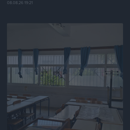
08.08.26 19:21
Ευρωπαϊκό Πρωτάθλημα Στίβου: Πότε αγωνίζονται η
Μαγκούλια, η Σπανουδάκη και ο Κριτούλης
Αθλητικά
•
πριν 10 ώρες
Εθνική Παίδων: Ο Χριστοδούλου και η καλύτερη
φουρνιά των τελευταίων ετών
Αθλητικά
•
πριν 10 ώρες
Διαγόρας: Ανανέωσε ο Μιχάλης Χατζηγεωργίου
Αθλητικά
•
πριν 10 ώρες
ΔΕΑΣ Δάφνη Ρόδου: Η Ευαγγελία Τετράδη στο
τεχνικό επιτελείο
Αθλητικά
•
πριν 10 ώρες
Γ.Σ. Διαγόρας: Το οργανόγραμμα των Ακαδημιών