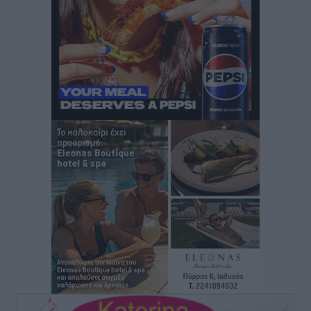
Στον Άγιο Νικόλαο Χάλκης ανοίγει ξανά το
ανανεωμένο εκκλησιαστικό μουσείο από τη Λέσχη
Lions Χάλκης
Τοπικές Ειδήσεις
•
πριν 3 ώρες
Ρόδος: «Βουλιάζει» από τουρίστες – Πάνω από 1 εκατ.
επιβάτες και 55 κρουαζιερόπλοια
Τοπικές Ειδήσεις
•
πριν 3 ώρες
Γ’ Εθνική Κατηγορία: Οι ημερομηνίες των
αγωνιστικών της κανονικής περιόδου
Αθλητικά
•
πριν 8 ώρες
Συνελήφθησαν δύο άτομα στην Κάρπαθο για άγρα
πελατών
Τοπικές Ειδήσεις
•
πριν 8 ώρες