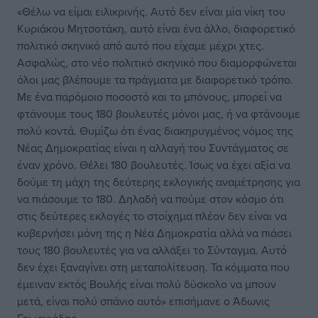
«Θέλω να είμαι ειλικρινής. Αυτό δεν είναι μία νίκη του
Κυριάκου Μητσοτάκη, αυτό είναι ένα άλλο, διαφορετικό
πολιτικό σκηνικό από αυτό που είχαμε μέχρι χτες.
Ασφαλώς, στο νέο πολιτικό σκηνικό που διαμορφώνεται
όλοι μας βλέπουμε τα πράγματα με διαφορετικό τρόπο.
Με ένα παρόμοιο ποσοστό και το μπόνους, μπορεί να
φτάνουμε τους 180 βουλευτές μόνοι μας, ή να φτάνουμε
πολύ κοντά. Θυμίζω ότι ένας διακηρυγμένος νόμος της
Νέας Δημοκρατίας είναι η αλλαγή του Συντάγματος σε
έναν χρόνο. Θέλει 180 βουλευτές. Ίσως να έχει αξία να
δούμε τη μάχη της δεύτερης εκλογικής αναμέτρησης για
να πιάσουμε το 180. Δηλαδή να πούμε στον κόσμο ότι
στις δεύτερες εκλογές το στοίχημα πλέον δεν είναι να
κυβερνήσει μόνη της η Νέα Δημοκρατία αλλά να πιάσει
τους 180 βουλευτές για να αλλάξει το Σύνταγμα. Αυτό
δεν έχει ξαναγίνει στη μεταπολίτευση. Τα κόμματα που
έμειναν εκτός Βουλής είναι πολύ δύσκολο να μπουν
μετά, είναι πολύ σπάνιο αυτό» επισήμανε ο Άδωνις