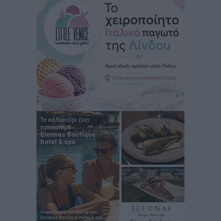
Γ. Χατζημάρκος: “Δύο μεγάλες δεσμεύσεις
Γεωργιάδη” – Κίνητρα για τους γιατρούς των νησιών
και συνεργασία Ρόδου με το Αττικόν για το
Ακτινοθεραπευτικό
Τοπικές Ειδήσεις
•
πριν 2 ώρες
Σούπερ μάρκετ: Διευρύνεται η εθνική πρωτοβουλία
για τις τιμές – Eρχονται νέες συμμετοχές εταιρειών
Ειδήσεις
•
πριν 3 ώρες
Συνελήφθησαν έξι άτομα για ηχορύπανση από
καταστήματα στο Νότιο Αιγαίο
Τοπικές Ειδήσεις
•
πριν 3 ώρες
15 Αυγούστου 2026: Πώς θα πληρωθούν όσοι
εργαστούν την αργία – Τι ισχύει για πενθήμερο,