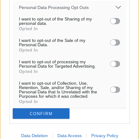
Personal Data Processing Opt Outs
I want to opt-out of the Sharing of my
personal data.
Opted In
Ροή ειδήσεων
I want to opt-out of the Sale of my
Personal Data.
Opted In
Γ’ Εθνική Κατηγορία: Οι ημερομηνίες των
αγωνιστικών της κανονικής περιόδου
I want to opt-out of processing my
Personal Data for Targeted Advertising.
Αθλητικά
•
πριν 1 ώρα
Opted In
I want to opt-out of Collection, Use,
Συνελήφθησαν δύο άτομα στην Κάρπαθο για άγρα
Retention, Sale, and/or Sharing of my
Personal Data that Is Unrelated with the
πελατών
Purposes for which it was collected.
Τοπικές Ειδήσεις
•
πριν 2 ώρες
Opted In
CONFIRM
Χωρίς υποχρεωτική παρουσία μικρών στη 12άδα
Αθλητικά
•
πριν 2 ώρες
Data Deletion
Data Access
Privacy Policy