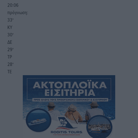
20:06
πρόγνωση:
33
°
ΚΥ
30
°
ΔΕ
29
°
ΤΡ
28
°
ΤΕ