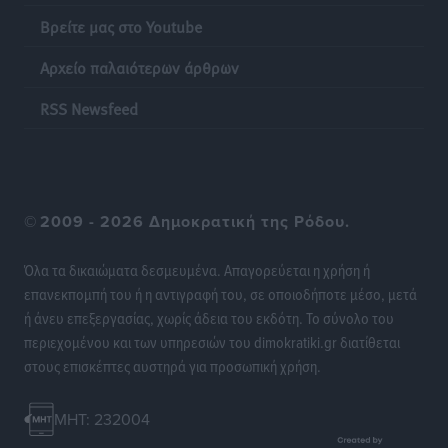
Βρείτε μας στο Youtube
Πάνθηρες: Ξεκίνησαν αισιόδοξοι για την παρθενική
Αρχείο παλαιότερων άρθρων
“πτήση” τους
Αθλητικά
•
πριν 21 ώρες
RSS Newsfeed
Άρης Αρχαγγέλου: Στο πλευρό του άτυχου Ιάκωβου
Θωμά
Αθλητικά
•
πριν 21 ώρες
©
2009 - 2026 Δημοκρατική της Ρόδου.
Φοίβος: Η μεγάλη επιστροφή του Μπρένο Σαλβατιέρα
Όλα τα δικαιώματα δεσμευμένα. Απαγορεύεται η χρήση ή
Αθλητικά
•
πριν 21 ώρες
επανεκπομπή του ή η αντιγραφή του, σε οποιοδήποτε μέσο, μετά
ή άνευ επεξεργασίας, χωρίς άδεια του εκδότη. Το σύνολο του
Κλεάνθης: Έτοιμες οι κάρτες διαρκείας της νέας
περιεχομένου και των υπηρεσιών του dimokratiki.gr διατίθεται
σεζόν
στους επισκέπτες αυστηρά για προσωπική χρήση.
Αθλητικά
•
πριν 21 ώρες
MHT: 232004
Ατρόμητος Διμυλιάς: Ο Μαργαρίτης και μία