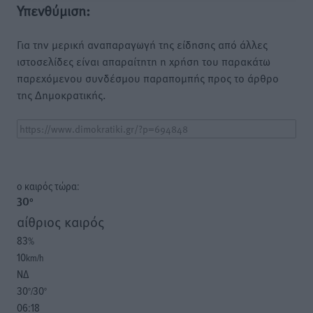
Υπενθύμιση:
Για την μερική αναπαραγωγή της είδησης από άλλες
ιστοσελίδες είναι απαραίτητη η χρήση του παρακάτω
παρεχόμενου συνδέσμου παραπομπής προς το άρθρο
της Δημοκρατικής.
o καιρός τώρα:
30
°
αίθριος καιρός
83
%
10
km/h
ΝΔ
30
30
°/
°
06:18