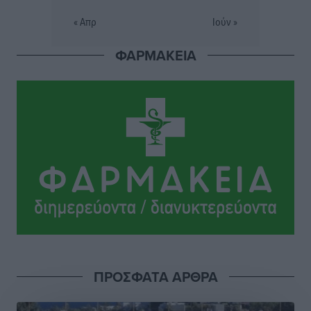
Αθλητικά
•
πριν 3 ώρες
« Απρ
Ιούν »
ΦΑΡΜΑΚΕΙΑ
Εθνική Παίδων: Ο Χριστοδούλου και η καλύτερη
φουρνιά των τελευταίων ετών
Αθλητικά
•
πριν 3 ώρες
Διαγόρας: Ανανέωσε ο Μιχάλης Χατζηγεωργίου
Αθλητικά
•
πριν 3 ώρες
ΔΕΑΣ Δάφνη Ρόδου: Η Ευαγγελία Τετράδη στο
τεχνικό επιτελείο
Αθλητικά
•
πριν 3 ώρες
Γ.Σ. Διαγόρας: Το οργανόγραμμα των Ακαδημιών
Αθλητικά
•
πριν 3 ώρες
ΠΡΟΣΦΑΤΑ ΑΡΘΡΑ
Σταυρός Καλυθιών: Απέκτησε και την Ειρήνη