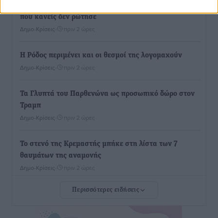
Ο Πελεκάνος, οι ανεμογεννήτριες και μια κοινότητα
που κανείς δεν ρώτησε
Δημο-Κρίσεις
•
πριν 2 ώρες
Η Ρόδος περιμένει και οι θεσμοί της λογομαχούν
Δημο-Κρίσεις
•
πριν 2 ώρες
Τα Γλυπτά του Παρθενώνα ως προσωπικό δώρο στον
Τραμπ
Δημο-Κρίσεις
•
πριν 2 ώρες
Το στενό της Κρεμαστής μπήκε στη λίστα των 7
θαυμάτων της αναμονής
Δημο-Κρίσεις
•
πριν 2 ώρες
Περισσότερες ειδήσεις
ΣΕΤΕ: Σημαντική θεσμική εξέλιξη η ΚΥΑ για το ΕΧΠ
για τον τουρισμό
Ειδήσεις
•
πριν 2 ώρες