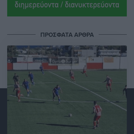
τεχνικό επιτελείο
Αθλητικά
•
πριν 7 ώρες
Γ.Σ. Διαγόρας: Το οργανόγραμμα των Ακαδημιών
Αθλητικά
•
πριν 7 ώρες
ΠΡΟΣΦΑΤΑ ΑΡΘΡΑ
Σταυρός Καλυθιών: Απέκτησε και την Ειρήνη
Καρελλάκη
Αθλητικά
•
πριν 7 ώρες
Πρωτάθλημα Καλαθοσφαίρισης Δικηγορικών
Συλλόγων Ελλάδας και Κύπρου: Η Ρόδος φιλοξένησε
με επιτυχία την 17η διοργάνωση
Αθλητικά
•
πριν 7 ώρες
Φοιτητική στέγη: «Φωτιά» τα ενοίκια σε Αθήνα και
Θεσσαλονίκη – Έως 800 ευρώ στο Ρέθυμνο
Ειδήσεις
•
πριν 8 ώρες