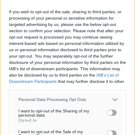
30
°
αίθριος καιρός
If you wish to opt-out of the sale, sharing to third parties, or
86
processing of your personal or sensitive information for
%
targeted advertising by us, please use the below opt-out
10
km/h
section to confirm your selection. Please note that after your
ΝΔ
opt-out request is processed you may continue seeing
29
30
°/
°
interest-based ads based on personal information utilized by
06:18
us or personal information disclosed to third parties prior to
20:06
your opt-out. You may separately opt-out of the further
πρόγνωση:
disclosure of your personal information by third parties on the
31
IAB’s list of downstream participants. This information may
°
also be disclosed by us to third parties on the
IAB’s List of
ΚΥ
Downstream Participants
that may further disclose it to other
29
°
third parties.
ΔΕ
30
°
Personal Data Processing Opt Outs
ΤΡ
I want to opt-out of the Sharing of my
29
°
personal data.
ΤΕ
Opted In
I want to opt-out of the Sale of my