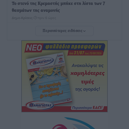
Το στενό της Κρεμαστής μπήκε στη λίστα των 7
θαυμάτων της αναμονής
Δημο-Κρίσεις
•
πριν 6 ώρες
Περισσότερες ειδήσεις
ΣΕΤΕ: Σημαντική θεσμική εξέλιξη η ΚΥΑ για το ΕΧΠ
για τον τουρισμό
Ειδήσεις
•
πριν 6 ώρες
Γ. Χατζημάρκος: “Δύο μεγάλες δεσμεύσεις
Γεωργιάδη” – Κίνητρα για τους γιατρούς των νησιών
και συνεργασία Ρόδου με το Αττικόν για το
Ακτινοθεραπευτικό
Τοπικές Ειδήσεις
•
πριν 6 ώρες
Σούπερ μάρκετ: Διευρύνεται η εθνική πρωτοβουλία
για τις τιμές – Eρχονται νέες συμμετοχές εταιρειών
Ειδήσεις
•
πριν 6 ώρες