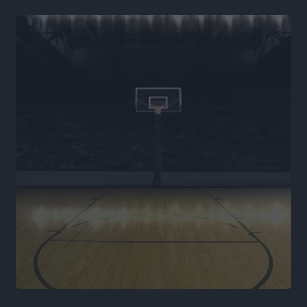
Νέα εποχή για το Νοσοκομείο Ρόδου: Έργα υποδομής,
ακτινοθεραπευτικό κέντρο και νέα μέτρα για τη
στελέχωση
Τοπικές Ειδήσεις
•
πριν 9 ώρες
Στη Δημοτική Επιτροπή η Ροδιακή Έπαυλη και το
Δίκτυο ΑμεΑ στη Μεσαιωνική Πόλη
Ρεπορτάζ
•
πριν 9 ώρες
Προσωρινά κρατούμενος ο 59χρονος που συνελήφθη
με περισσότερο από 1,3 κιλό κοκαΐνης στη Ρόδο
Τοπικές Ειδήσεις
•
πριν 9 ώρες
Δεκατέσσερα ονόματα στο τραπέζι για το ψηφοδέλτιο
του ΠΑΣΟΚ στα Δωδεκάνησα
Τοπικές Ειδήσεις
•
πριν 9 ώρες