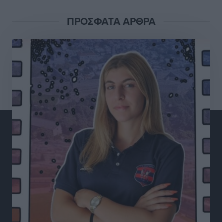
Τοπικές Ειδήσεις
•
πριν 4 ώρες
ΠΡΟΣΦΑΤΑ ΑΡΘΡΑ
Έρευνα ΕΟΤ: Οι Ευρωπαίοι ταξιδιώτες «ψηφίζουν»
Ελλάδα
Ειδήσεις
•
πριν 5 ώρες
Άκυρες οι εγκύκλιοι που δεν αναρτώνται,
υποχρεωτική η δημοσίευσή τους από την 1η
Οκτωβρίου
Ειδήσεις
•
πριν 5 ώρες
Καύσιμα: «Καίνε» οι τιμές και στα νησιά μας – Γιατί
δεν πέφτουν και πότε μπορεί να έρθει αποκλιμάκωση
Τοπικές Ειδήσεις
•
πριν 5 ώρες
Πάνω από 1.500 έλεγχοι με drones σε 300 παραλίες
κατά της αυθαίρετης κατάληψης του αιγιαλού – Τα
στοιχεία για τη Ρόδο