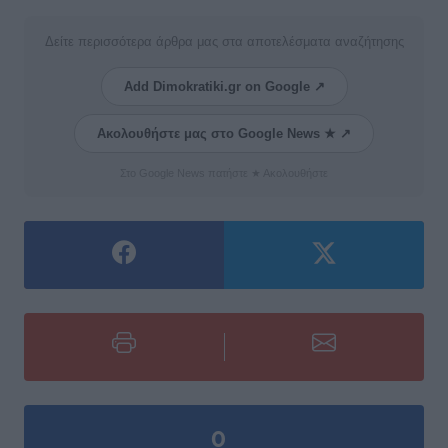
Δείτε περισσότερα άρθρα μας στα αποτελέσματα αναζήτησης
Add Dimokratiki.gr on Google ↗
Ακολουθήστε μας στο Google News ★ ↗
Στο Google News πατήστε ★ Ακολουθήστε
0