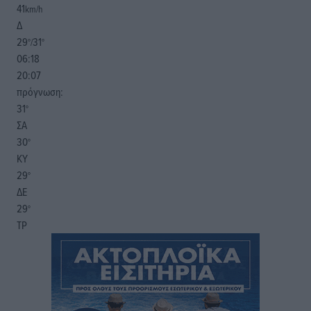
41
km/h
Δ
29
31
°/
°
06:18
20:07
πρόγνωση:
31
°
ΣΑ
30
°
ΚΥ
29
°
ΔΕ
29
°
ΤΡ