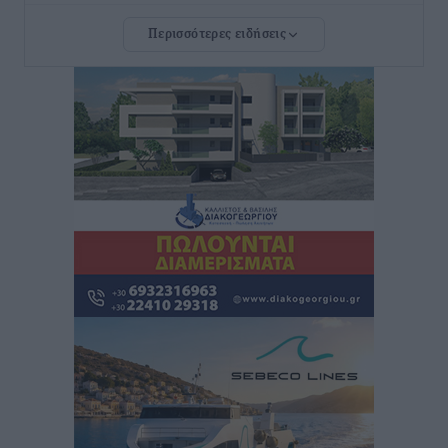
Διαγόρας: Μετεγγραφικό ντεμαράζ
Περισσότερες ειδήσεις
Αθλητικά
•
πριν 3 ώρες
Γ.Σ. Διαγόρας: Εντατική προετοιμασία και επιστροφή
Ρίζου στις Ακαδημίες
Αθλητικά
•
πριν 3 ώρες
Εθνική Ανδρών: Ραντεβού στο Telekom Center Athens
Αθλητικά
•
πριν 3 ώρες
ΕΠΟ: Απέσυρε τη στήριξή της στην υποψηφιότητα
του Ινφαντίνο
Αθλητικά
•
πριν 3 ώρες
Φοίβος Κω: Το «ευχαριστώ» για το 9ο Kos 3X3
Basketball Festival
Αθλητικά
•
πριν 3 ώρες