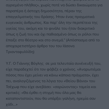
αγριεμένο πλήθος», χωρίς ποτέ να δώσει δικαιώματα για
παραπέρα ή άστοχη δημοσιότητα, πέραν της
επαγγελματικής του δράσης. Ήταν ένας πραγματικά
ευγενικός άνθρωπος. Και παρ’ όλη την περιπέτεια της
υγείας του, ακόμη και το φινάλε του ήταν διακριτικό
όπως η ζωή του και όχι παθιασμένο όπως οι ρόλοι που
έπαιξε στο θέατρο και στο σινεμά.” (Απόσπασμα από το
αποχαιρετιστήριο άρθρο του του Ιάσονα
Τριανταφυλλίδη)
Υ.Γ. Ο Γιάννης Βόγλης σε μια τελευταία συνένευξή του,
είχε παραδεχτεί ότι τον φόβιζε ο χρόνος. «Αναρωτιέμαι
πόσος που έχει μείνει να κάνω κάποια πράγματα», έχει
πει, αναλογιζόμενος τα λόγια του «Θείου Βάνια» του
Τσέχωφ που είχε ανεβάσει «σαρώνοντας» ταμεία και
κριτικές: «Θα έρθει η στιγμή που όλα μας θα
καταποντιστούν, που θα υπάρξει γαλήνη, ηρεμία σαν
χάδι…»