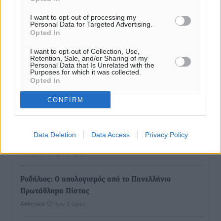
Συνελήφθη 37χρονη στη Ρόδο γιατί είχε αφήσει τα
τρία ανήλικα παιδιά της χωρίς επιτήρηση
I want to opt-out of processing my
Τοπικές Ειδήσεις
•
πριν 1 ώρα
Personal Data for Targeted Advertising.
Opted In
Σταυρός Καλυθιών: Απέκτησε την Φωτεινή Πιζάνια
I want to opt-out of Collection, Use,
Retention, Sale, and/or Sharing of my
Αθλητικά
•
πριν 2 ώρες
Personal Data that Is Unrelated with the
Purposes for which it was collected.
Opted In
Το Yucatan Show έρχεται στη Ρόδο με τον Frankie
CONFIRM
Lluc
Πολιτιστικά
•
πριν 2 ώρες
Data Deletion
Data Access
Privacy Policy
Σι Τζέι Χάρις: «Να πανηγυρίσουμε πολλές νίκες μαζί»
Αθλητικά
•
πριν 3 ώρες
Ροδήλιος: Ο απολογισμός από το Πανελλήνιο
Πρωτάθλημα Πίστας
Αθλητικά
•
πριν 3 ώρες