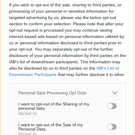
If you wish to opt-out of the sale, sharing to third parties, or
processing of your personal or sensitive information for
targeted advertising by us, please use the below opt-out
section to confirm your selection. Please note that after your
opt-out request is processed you may continue seeing
interest-based ads based on personal information utilized by
us or personal information disclosed to third parties prior to
your opt-out. You may separately opt-out of the further
disclosure of your personal information by third parties on the
Ροή ειδήσεων
IAB’s list of downstream participants. This information may
also be disclosed by us to third parties on the
IAB’s List of
Downstream Participants
that may further disclose it to other
Γ.Σ. Διαγόρας: Επέστρεψε στις Ακαδημίες η Ειρήνη
third parties.
Παπαεμμανουήλ
Personal Data Processing Opt Outs
Αθλητικά
•
πριν 22 λεπτά
I want to opt-out of the Sharing of my
personal data.
ΣΚΟΕ: Σαββατοκύριακο με αγώνες από τον Σ.Σ. Ρόδου
Opted In
Αθλητικά
•
πριν 1 ώρα
I want to opt-out of the Sale of my
Personal Data.
Opted In