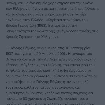
Βόγλη, και ως ένα σημείο χαρακτήρισε και την εικόνα
των Ελλήνων απέναντι σε μια τουρίστρια, όπως άλλωστε
και τα όνειρα που κάθε τουρίστρια μπορεί να είχε
ερχόμενη στην Ελλάδα.. «Κορίτσια στον Ήλιο» του
Βασίλη Γεωργιάδη (1968). Έφτασε μέχρι την
υποψηφιότητα της καλύτερης ξενόγλωσσης ταινίας στις
Χρυσές Σφαίρες, στο Χόλιγουντ.
Ο Γιάννης Βόγλης, γεννημένος στις 30 Σεπτεμβρίου
1937, «έφυγε» στις 20 Απριλίου 2016 . Η φιγούρα του
Βόγλη να κυνηγάει την Αν Λόμπεργκ, φωνάζοντάς της
«Στάσου Μύγδαλα!» , του λεβέντη, του κακού γιού του
τσιφλικά, του γεμάτου ερωτική έξαψη ζωγράφου, κι
όλων των άλλων ρόλων του. δύσκολα θα έκανε κάποιον
να πιστέψει πως ο Γιάννης Βόγλης ήταν ένας πολύ
ευγενικός, καλλιεργημένος, μορφωμένος και
ευαίσθητος άνθρωπος, καλός και πιστός σύζυγος για
πάνω από 50 χρόνια στη Σκωτσέζα γυναίκα του, ο
οποίος έζησε και έδρασε καλλιτεχνικά «μακρυά από το