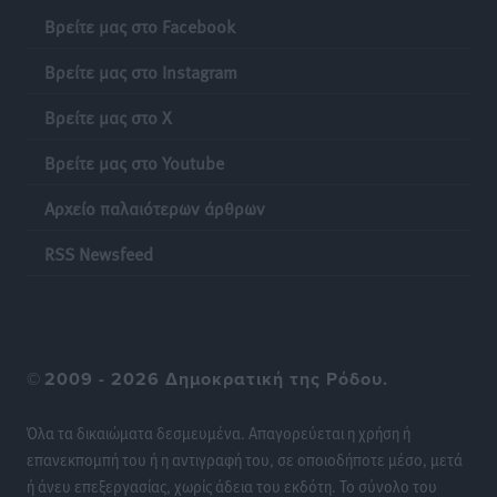
Βρείτε μας στο Facebook
Τσαμπίκος Καραγιάννης: «Ο πρωτογενής τομέας
Βρείτε μας στο Instagram
μπορεί να αποτελέσει τη δεύτερη μεγάλη δύναμη της
Ρόδου»
Βρείτε μας στο X
Ρεπορτάζ
•
πριν 8 ώρες
Βρείτε μας στο Youtube
Οικοδομική «ανάσα» στη Ρόδο: Αυξάνονται οι άδειες,
Αρχείο παλαιότερων άρθρων
οι επεκτάσεις, οι ενεργειακές αναβαθμίσεις σε
ολόκληρο το νησί
RSS Newsfeed
Ειδήσεις
•
πριν 8 ώρες
Στη Ρόδο απολαμβάνει τις καλοκαιρινές της διακοπές
η Φαίη Σκορδά
©
2009 - 2026 Δημοκρατική της Ρόδου.
Τοπικές Ειδήσεις
•
πριν 8 ώρες
Όλα τα δικαιώματα δεσμευμένα. Απαγορεύεται η χρήση ή
Χειρουργικές ομάδες στην Κάλυμνο: Το νέο μοντέλο
επανεκπομπή του ή η αντιγραφή του, σε οποιοδήποτε μέσο, μετά
του ΕΣΥ φέρνει τις επεμβάσεις κοντά στους νησιώτες
ή άνευ επεξεργασίας, χωρίς άδεια του εκδότη. Το σύνολο του
Ρεπορτάζ
•
πριν 8 ώρες