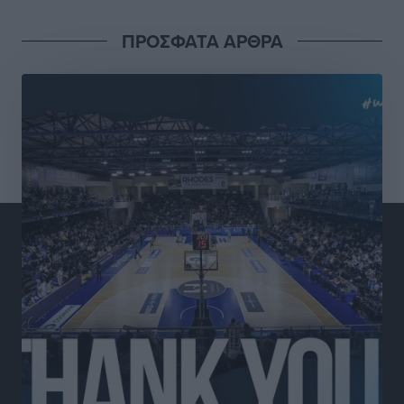
ΠΡΟΣΦΑΤΑ ΑΡΘΡΑ
Η Ελλάδα κρατά το τουριστικό momentum, παρά τις
γεωπολιτικές αναταράξεις
Ειδήσεις
•
πριν 5 ώρες
Σε κόκκινο συναγερμό επτά Περιφέρειες – Οι οδηγίες
της Πολιτικής Προστασίας και ο Χάρτης Πρόβλεψης
Πυρκαγιάς
Ειδήσεις
•
πριν 5 ώρες
ΑΑΔΕ: Αυξάνονται οι «καρφωτές» για φοροδιαφυγή
– Στο μικροσκόπιο τουριστικοί προορισμοί, ταμειακές
και συναλλαγές POS
Ειδήσεις
•
πριν 5 ώρες
Δημόσιο: Το νέο καθεστώς επιλογής προϊσταμένων, τι
προβλέπει το νομοσχέδιο του Υπ. Εσωτερικών
Ειδήσεις
•
πριν 5 ώρες