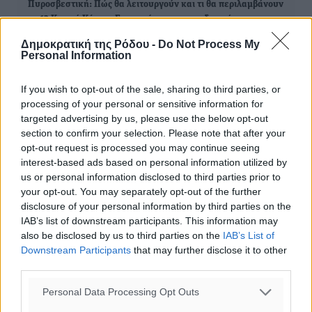
Πυροσβεστική: Πώς θα λειτουργούν και τι θα περιλαμβάνουν
τα 13 Κινητά Κέντρα Επιχειρήσεων για τη διαχείριση…
Δημοκρατική της Ρόδου -
Do Not Process My
Personal Information
Μητσοτάκης για την ημέρα πρόληψης κατά του καρκίνου του
μαστού: Δεν είναι απλά ιατρική πράξη, αλλά πράξη
ευθύνης…
If you wish to opt-out of the sale, sharing to third parties, or
processing of your personal or sensitive information for
targeted advertising by us, please use the below opt-out
section to confirm your selection. Please note that after your
opt-out request is processed you may continue seeing
ΔΙΑΒΑΣΕ ΕΠΙΣΗΣ
interest-based ads based on personal information utilized by
us or personal information disclosed to third parties prior to
ΕΙΔΉΣΕΙΣ
your opt-out. You may separately opt-out of the further
Στα 2-2,35 GW ο στόχος για τα πρώτα υπεράκτια αιολικά
disclosure of your personal information by third parties on the
πάρκα που θα λειτουργήσουν στη χώρα μας
IAB’s list of downstream participants. This information may
10.08.26 · 09:50
also be disclosed by us to third parties on the
IAB’s List of
ΕΙΔΉΣΕΙΣ
Downstream Participants
that may further disclose it to other
Η Ελλάδα κρατά το τουριστικό momentum, παρά τις
third parties.
γεωπολιτικές αναταράξεις
10.08.26 · 09:45
Personal Data Processing Opt Outs