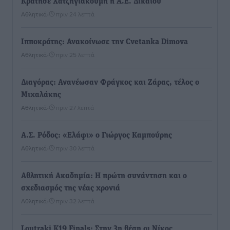
Κράτησε Χατζηγιακουμή η Α.Ε. Δικαίου
Αθλητικά
•
πριν 24 λεπτά
Ιπποκράτης: Ανακοίνωσε την Cvetanka Dimova
Αθλητικά
•
πριν 25 λεπτά
Διαγόρας: Ανανέωσαν Φράγκος και Ζάρας, τέλος ο
Μιχαλάκης
Αθλητικά
•
πριν 27 λεπτά
Α.Σ. Ρόδος: «Ελάφι» ο Γιώργος Καμπούρης
Αθλητικά
•
πριν 30 λεπτά
Αθλητική Ακαδημία: Η πρώτη συνάντηση και ο
σχεδιασμός της νέας χρονιά
Αθλητικά
•
πριν 32 λεπτά
Loutraki K19 Finals: Στην 3η θέση οι Νίκος