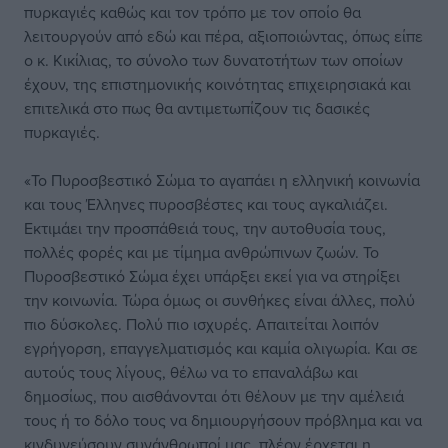
πυρκαγιές καθώς και τον τρόπο με τον οποίο θα
λειτουργούν από εδώ και πέρα, αξιοποιώντας, όπως είπε
ο κ. Κικίλιας, το σύνολο των δυνατοτήτων των οποίων
έχουν, της επιστημονικής κοινότητας επιχειρησιακά και
επιτελικά στο πως θα αντιμετωπίζουν τις δασικές
πυρκαγιές.
«Το Πυροσβεστικό Σώμα το αγαπάει η ελληνική κοινωνία
και τους Έλληνες πυροσβέστες και τους αγκαλιάζει.
Εκτιμάει την προσπάθειά τους, την αυτοθυσία τους,
πολλές φορές και με τίμημα ανθρώπινων ζωών. Το
Πυροσβεστικό Σώμα έχει υπάρξει εκεί για να στηρίξει
την κοινωνία. Τώρα όμως οι συνθήκες είναι άλλες, πολύ
πιο δύσκολες. Πολύ πιο ισχυρές. Απαιτείται λοιπόν
εγρήγορση, επαγγελματισμός και καμία ολιγωρία. Και σε
αυτούς τους λίγους, θέλω να το επαναλάβω και
δημοσίως, που αισθάνονται ότι θέλουν με την αμέλειά
τους ή το δόλο τους να δημιουργήσουν πρόβλημα και να
κινδυνεύσουν συνάνθρωποί μας, πλέον έρχεται η