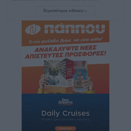
Κατσογριδάκης και Ντάνιελ Πιέτρι
Περισσότερες ειδήσεις
Αθλητικά
•
πριν 33 λεπτά
LFC ΑΣΤΙΡ Ιαλυσού: Μετεγγραφική «βόμβα» με την
Anelise Karakostas
Αθλητικά
•
πριν 35 λεπτά
Συνελήφθη 73χρονος για διάθεση αλκοόλ σε
ανηλίκους στη Ρόδο
Τοπικές Ειδήσεις
•
πριν 50 λεπτά
Πραγματοποιήθηκαν 43.881 έλεγχοι και βεβαιώθηκαν
12.272 παραβάσεις από την αστυνομία τον Ιούλιο
Τοπικές Ειδήσεις
•
πριν 1 ώρα
Συνελήφθησαν δύο αλλοδαπές για λαθρεμπόριο
καπνικών προϊόντων στη Ρόδο – Κατασχέθηκαν