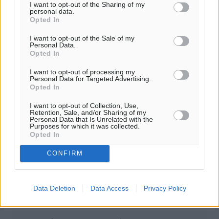
ΕΙΔΉΣΕΙΣ
I want to opt-out of the Sharing of my
Σε κόκκινο συναγερμό επτά Περιφέρειες – Οι οδηγίες
personal data.
Opted In
της Πολιτικής Προστασίας και ο Χάρτης Πρόβλεψης
Πυρκαγιάς
I want to opt-out of the Sale of my
10.08.26 · 09:37
Personal Data.
Opted In
Σχολιασμός Άρθρου
I want to opt-out of processing my
Personal Data for Targeted Advertising.
Opted In
Τα σχόλια εκφράζουν αποκλειστικά τον εκάστοτε
σχολιαστή. Η Δημοκρατική δεν υιοθετεί αυτές τις
I want to opt-out of Collection, Use,
Retention, Sale, and/or Sharing of my
απόψεις. Διατηρούμε το δικαίωμα να διαγράψουμε όποια
Personal Data that Is Unrelated with the
Purposes for which it was collected.
σχόλια θεωρούμε προσβλητικά ή περιέχουν ύβρεις, χωρίς
Opted In
καμμία προειδοποίηση. Χρήστες που δεν τηρούν τους
όρους χρήσης αποκλείονται.
CONFIRM
Προσθέστε ένα σχόλιο
Data Deletion
Data Access
Privacy Policy