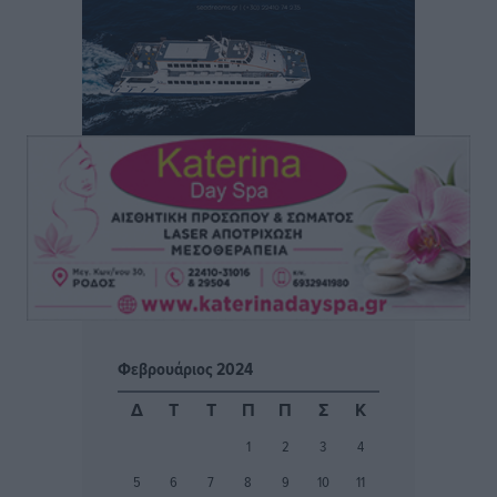
-3.928- πακέτα χωρίς ειδική ταινία φορολόγησης
Τοπικές Ειδήσεις
•
πριν 1 ώρα
Γ. Χατζημάρκος: 3,58 εκατ. ευρώ για την ανάπλαση
του παραλιακού μετώπου της Πόθιας στην Κάλυμνο
Τοπικές Ειδήσεις
•
πριν 2 ώρες
Χωρίς τις αισθήσεις του ανασύρθηκε από τη θάλασσα
στη Ψαροπούλα 72χρονος Σουηδός
Τοπικές Ειδήσεις
•
πριν 2 ώρες
Μάνος Κόνσολας: «Παράταση έως τις 30 Νοεμβρίου
στο ‘’Εξοικονομώ-Επιχειρώ’’ για τις επιχειρήσεις»
Φεβρουάριος 2024
Τοπικές Ειδήσεις
•
πριν 2 ώρες
Δ
Τ
Τ
Π
Π
Σ
Κ
Σωματείο Συνταξιούχων ΙΚΑ Ρόδου: Ελλείψεις στη
1
2
3
4
Πρωτοβάθμια Φροντίδα Υγείας στο νησί μας
5
6
7
8
9
10
11
Τοπικές Ειδήσεις
•
πριν 2 ώρες