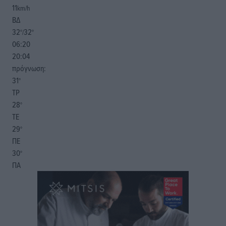
11
km/h
ΒΔ
32
32
°/
°
06:20
20:04
πρόγνωση:
31
°
ΤΡ
28
°
ΤΕ
29
°
ΠΕ
30
°
ΠΑ