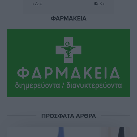
Εθνικός Αρχίπολης: Μεγάλο βήμα προόδου η ίδρυση
« Δεκ
Φεβ »
Ακαδημίας
Αθλητικά
•
πριν 12 ώρες
ΦΑΡΜΑΚΕΙΑ
Ιππότες: Με το βλέμμα στραμμένο στο μέλλον
Αθλητικά
•
πριν 12 ώρες
ΠΑΜΕ ΣΤΟΙΧΗΜΑ: Περισσότερα από 95 εκατομμύρια
ευρώ σε κέρδη μοίρασε τον Ιούλιο
Αθλητικά
•
πριν 12 ώρες
Ολοκλήρωση του έργου αναβάθμισης των
υποδομών του Νεστορίδειου Μελάθρου
Τοπικές Ειδήσεις
•
πριν 12 ώρες
ΠΡΟΣΦΑΤΑ ΑΡΘΡΑ
Γ.Σ. Διαγόρας: Στα «κυανέρυθρα» ο Janni Pembe
Αθλητικά
•
πριν 14 ώρες