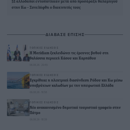
51 αλλοδαποί εντοπίστηκαν μετά από προσάραξη θαλαμηγού
στην Κω - Συνελήφθη ο διακινητής τους
ΔΙΑΒΑΣΕ ΕΠΙΣΗΣ
ΤΟΠΙΚΈΣ ΕΙΔΉΣΕΙΣ
Η Meridiam ξεκλειδώνει τις έρευνες βυθού στη
θαλάσσια περιοχή Κάσου και Καρπάθου
06.08.26 · 20:49
ΤΟΠΙΚΈΣ ΕΙΔΉΣΕΙΣ
Εγκρίθηκε η ηλεκτρική διασύνδεση Ρόδου και Κω μέσω
υποβρύχιων καλωδίων με την ηπειρωτική Ελλάδα
06.08.26 · 18:58
ΤΟΠΙΚΈΣ ΕΙΔΉΣΕΙΣ
Νέο ανακαινισμένο δημοτικό τουριστικό γραφείο στην
Πάτμο
06.08.26 · 18:39