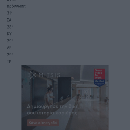
πρόγνωση:
31
°
ΣΑ
28
°
ΚΥ
29
°
ΔΕ
29
°
ΤΡ