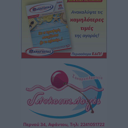
Αυτοκίνητο μπήκε παράνομα σε μονόδρομο στο
Μαστιχάρι – Αναποδογύρισε όχημα με μητέρα και
5χρονο παιδί
Τοπικές Ειδήσεις
•
πριν 11 ώρες
“Η Ευρώπη αντιμετώπιζε το προσφυγικό σαν ταινία
τρόμου” – Η συγκλονιστική μαρτυρία της Χαρούλας
Γιασιράνη στον RV για τα γεγονότα που οδήγησαν στο
Σύμφωνο της Λέρου
Τοπικές Ειδήσεις
•
πριν 11 ώρες
Συναυλία με τον Γιάννη Κότσιρα στις 21 Αυγούστου
Πολιτιστικά
•
πριν 11 ώρες
Έκτακτη συνεδρίαση της Δημοτικής Επιτροπής Ρόδου
αύριο Παρασκευή 7 Αυγούστου