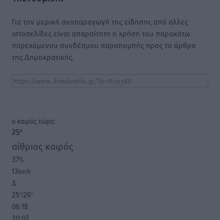
Για την μερική αναπαραγωγή της είδησης από άλλες
ιστοσελίδες είναι απαραίτητη η χρήση του παρακάτω
παρεχόμενου συνδέσμου παραπομπής προς το άρθρο
της Δημοκρατικής.
o καιρός τώρα:
25
°
αίθριος καιρός
37
%
13
km/h
Δ
25
26
°/
°
06:18
20:07