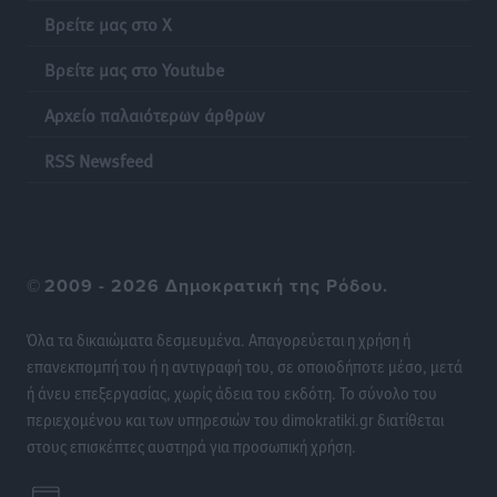
Τοπικές Ειδήσεις
•
πριν 19 ώρες
Βρείτε μας στο X
Βρείτε μας στο Youtube
Ακρίβεια: Σημαντικές οι διατακτικές σίτισης για 3
στους 4 εργαζομένους
Αρχείο παλαιότερων άρθρων
Ειδήσεις
•
πριν 19 ώρες
RSS Newsfeed
Κινητοποίηση της Πυροσβεστικής στην Κάρπαθο, για
τη φωτιά στην περιοχή Σάνταλο
Τοπικές Ειδήσεις
•
πριν 19 ώρες
©
2009 - 2026 Δημοκρατική της Ρόδου.
Η Ρόδος μπαίνει στη διεκδίκηση για τη Μεσογειακή
Πρωτεύουσα Πολιτισμού και Διαλόγου 2028
Όλα τα δικαιώματα δεσμευμένα. Απαγορεύεται η χρήση ή
Τοπικές Ειδήσεις
•
πριν 19 ώρες
επανεκπομπή του ή η αντιγραφή του, σε οποιοδήποτε μέσο, μετά
ή άνευ επεξεργασίας, χωρίς άδεια του εκδότη. Το σύνολο του
περιεχομένου και των υπηρεσιών του dimokratiki.gr διατίθεται
Σύμη: Στον 8ο αγνοούμενο Γερμανό τουρίστα ανήκει η
στους επισκέπτες αυστηρά για προσωπική χρήση.
σορός που εντοπίστηκε
Τοπικές Ειδήσεις
•
πριν 19 ώρες