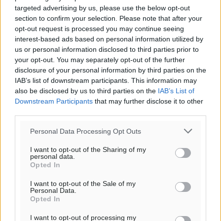
targeted advertising by us, please use the below opt-out
section to confirm your selection. Please note that after your
opt-out request is processed you may continue seeing
interest-based ads based on personal information utilized by
Ροή ειδήσεων
us or personal information disclosed to third parties prior to
your opt-out. You may separately opt-out of the further
disclosure of your personal information by third parties on the
Η Meridiam ξεκλειδώνει τις έρευνες βυθού στη
IAB’s list of downstream participants. This information may
θαλάσσια περιοχή Κάσου και Καρπάθου
also be disclosed by us to third parties on the
IAB’s List of
Τοπικές Ειδήσεις
•
πριν 7 ώρες
Downstream Participants
that may further disclose it to other
third parties.
Παρουσίαση βιβλίου του Α. Χατζημιχαήλ – Τιμητική
Personal Data Processing Opt Outs
εκδήλωση για τους αυτοδιοικητικούς της Κω
I want to opt-out of the Sharing of my
Πολιτιστικά
•
πριν 9 ώρες
personal data.
Opted In
Εγκρίθηκε η ηλεκτρική διασύνδεση Ρόδου και Κω
I want to opt-out of the Sale of my
μέσω υποβρύχιων καλωδίων με την ηπειρωτική
Personal Data.
Opted In
Ελλάδα
Τοπικές Ειδήσεις
•
πριν 9 ώρες
I want to opt-out of processing my