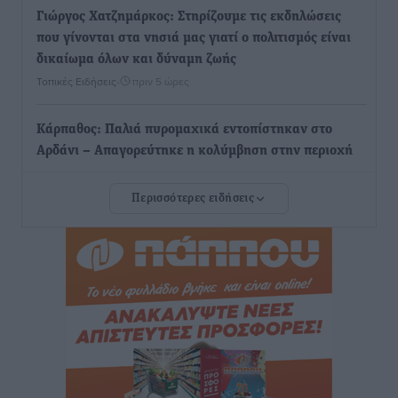
Γιώργος Χατζημάρκος: Στηρίζουμε τις εκδηλώσεις
που γίνονται στα νησιά μας γιατί ο πολιτισμός είναι
δικαίωμα όλων και δύναμη ζωής
Τοπικές Ειδήσεις
•
πριν 5 ώρες
Κάρπαθος: Παλιά πυρομαχικά εντοπίστηκαν στο
Αρδάνι – Απαγορεύτηκε η κολύμβηση στην περιοχή
Τοπικές Ειδήσεις
•
πριν 5 ώρες
Περισσότερες ειδήσεις
Τουρνάς για φωτιές: «Κανένα περιθώριο
εφησυχασμού» – Σε πλήρη ετοιμότητα ο μηχανισμός
Ειδήσεις
•
πριν 6 ώρες
Καιρός: Επιμένουν οι υψηλές θερμοκρασίες – Ισχυρά
μελτέμια έως 9 μποφόρ, σε «Red Code» 6 περιοχές
Τοπικές Ειδήσεις
•
πριν 7 ώρες