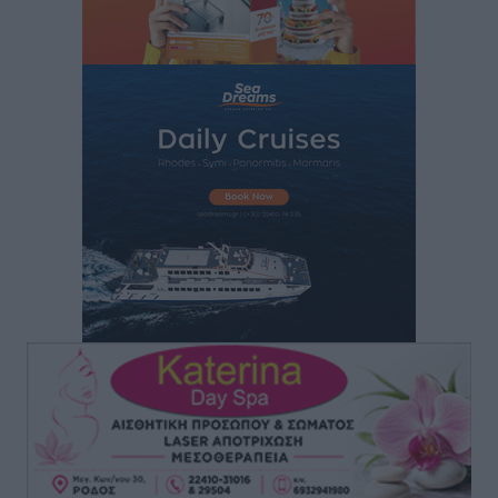
Τα φοιτητικά ενοίκια «τινάζουν στον αέρα» τους
οικογενειακούς προϋπολογισμούς
Ειδήσεις
•
πριν 7 ώρες
Δύο νέοι ξενώνες παραδόθηκαν στις Ένοπλες
Δυνάμεις στη νήσο Ρω
Τοπικές Ειδήσεις
•
πριν 7 ώρες
Συνεχίζεται η έξοδος του Αυγούστου – Πάνω από
34.000 αναχωρούν σήμερα μόνο από τον Πειραιά
Ειδήσεις
•
πριν 7 ώρες
Μόνιμες θέσεις στους παιδικούς σταθμούς: Οι
προϋποθέσεις, η 24μηνη εμπειρία και οι προθεσμίες
για τους δήμους
Τοπικές Ειδήσεις
•
πριν 7 ώρες
Δεύτερη πηγή εισοδήματος για τους επαγγελματίες