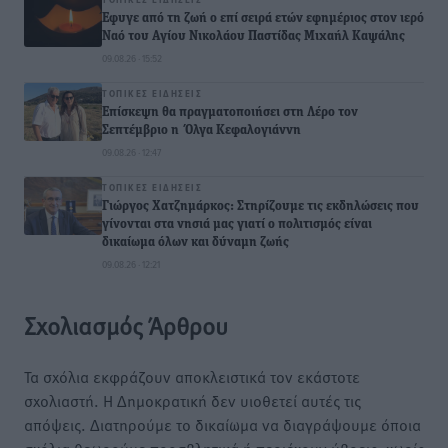
Έφυγε από τη ζωή ο επί σειρά ετών εφημέριος στον ιερό
Ναό του Αγίου Νικολάου Παστίδας Μιχαήλ Καψάλης
09.08.26 · 15:52
ΤΟΠΙΚΈΣ ΕΙΔΉΣΕΙΣ
Επίσκεψη θα πραγματοποιήσει στη Λέρο τον
Σεπτέμβριο η Όλγα Κεφαλογιάννη
09.08.26 · 12:47
ΤΟΠΙΚΈΣ ΕΙΔΉΣΕΙΣ
Γιώργος Χατζημάρκος: Στηρίζουμε τις εκδηλώσεις που
γίνονται στα νησιά μας γιατί ο πολιτισμός είναι
δικαίωμα όλων και δύναμη ζωής
09.08.26 · 12:21
Σχολιασμός Άρθρου
Τα σχόλια εκφράζουν αποκλειστικά τον εκάστοτε
σχολιαστή. Η Δημοκρατική δεν υιοθετεί αυτές τις
απόψεις. Διατηρούμε το δικαίωμα να διαγράψουμε όποια