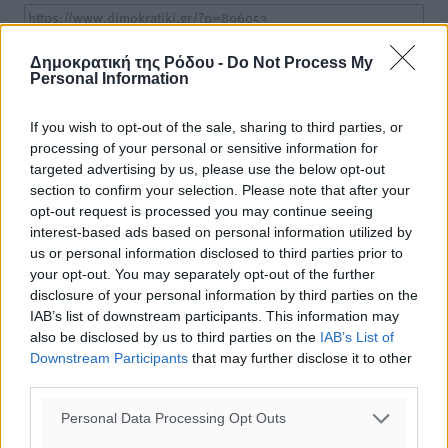
Δημοκρατική της Ρόδου -
Do Not Process My
Personal Information
o καιρός τώρα:
30
°
If you wish to opt-out of the sale, sharing to third parties, or
αίθριος καιρός
processing of your personal or sensitive information for
targeted advertising by us, please use the below opt-out
51
%
section to confirm your selection. Please note that after your
14
km/h
opt-out request is processed you may continue seeing
Β-ΒΔ
interest-based ads based on personal information utilized by
30
31
°/
°
us or personal information disclosed to third parties prior to
06:19
your opt-out. You may separately opt-out of the further
20:05
disclosure of your personal information by third parties on the
IAB’s list of downstream participants. This information may
πρόγνωση:
also be disclosed by us to third parties on the
IAB’s List of
32
°
Downstream Participants
that may further disclose it to other
ΔΕ
third parties.
29
°
ΤΡ
Personal Data Processing Opt Outs
28
°