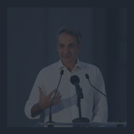
Η υπογεννητικότητα βάζει λουκέτο σε 11 σχολεία
Πρωτοβάθμιας στα Δωδεκάνησα
Ρεπορτάζ
•
πριν 9 ώρες
Κ. Σπανός: Παρά την αυξημένη τουριστική κίνηση, η
αγορά της Ρόδου κινείται κάτω από τις προσδοκίες
Ρεπορτάζ
•
πριν 9 ώρες
Ο λαγοκέφαλος βρήκε επιτέλους τιμή, μένει να βρεθεί
και σχέδιο
Δημο-Κρίσεις
•
πριν 9 ώρες
Το ΠΑΣΟΚ στα Δωδεκάνησα ψάχνει έξι και του
περισσεύουν 14
Δημο-Κρίσεις
•
πριν 9 ώρες
Η Ροδιακή Επαυλη περιμένει ακόμα να βρεθεί κάποιος
να την αναλάβει