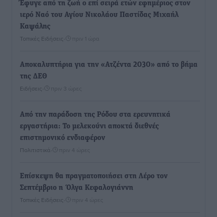
Έφυγε από τη ζωή ο επί σειρά ετών εφημέριος στον
ιερό Ναό του Αγίου Νικολάου Παστίδας Μιχαήλ
Καψάλης
Τοπικές Ειδήσεις
•
πριν 1 ώρα
Αποκαλυπτήρια για την «Ατζέντα 2030» από το βήμα
της ΔΕΘ
Ειδήσεις
•
πριν 3 ώρες
Από την παράδοση της Ρόδου στα ερευνητικά
εργαστήρια: Το μελεκούνι αποκτά διεθνές
επιστημονικό ενδιαφέρον
Πολιτιστικά
•
πριν 4 ώρες
Επίσκεψη θα πραγματοποιήσει στη Λέρο τον
Σεπτέμβριο η Όλγα Κεφαλογιάννη
Τοπικές Ειδήσεις
•
πριν 4 ώρες