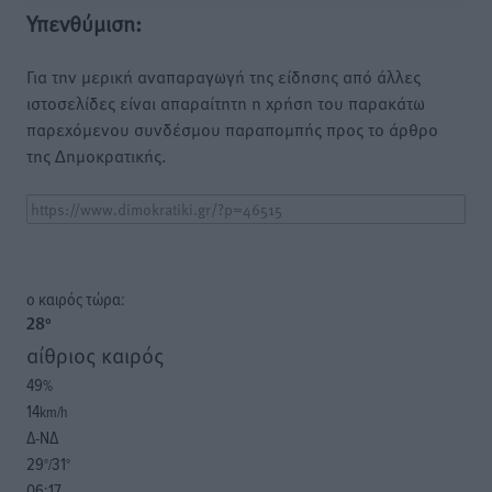
Υπενθύμιση:
Για την μερική αναπαραγωγή της είδησης από άλλες
ιστοσελίδες είναι απαραίτητη η χρήση του παρακάτω
παρεχόμενου συνδέσμου παραπομπής προς το άρθρο
της Δημοκρατικής.
o καιρός τώρα:
28
°
αίθριος καιρός
49
%
14
km/h
Δ-ΝΔ
29
31
°/
°
06:17