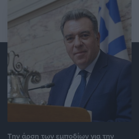
70χρονη μητέρα του όταν εκείνη αρνήθηκε να του
δώσει χρήματα για ναρκωτικά
Τοπικές Ειδήσεις
•
πριν 4 ώρες
Ασφαλιστικά μέτρα από το Ελληνικό Δημόσιο κατά
του 39χρονου για τις δολιοφθορές στο Radar
Ατάβυρου
Τοπικές Ειδήσεις
•
πριν 4 ώρες
Το πρώτο «βραχιολάκι» στα Δωδεκάνησα ανοίγει την
πόρτα της φυλακής για τον 68χρονο πρώην τραπεζικό
στο σκάνδαλο της Εμπορικής
Τοπικές Ειδήσεις
•
πριν 4 ώρες
Ασφαλείς προορισμοί η Ρόδος και η Κως στη διεθνή
τουριστική αγορά
Τοπικές Ειδήσεις
•
πριν 4 ώρες
Την άρση των εμποδίων για την