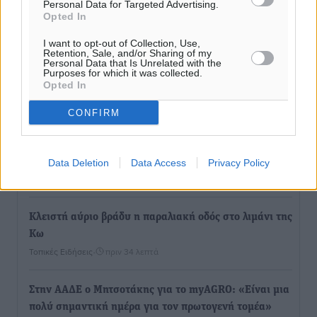
Personal Data for Targeted Advertising.
Opted In
I want to opt-out of Collection, Use,
Retention, Sale, and/or Sharing of my
Personal Data that Is Unrelated with the
Purposes for which it was collected.
Ροή ειδήσεων
Opted In
CONFIRM
Την άρση των εμποδίων για την άμεση λειτουργία του
βρεφονηπιακού σταθμού στην Κάσο, ζητά ο Μάνος
Κόνσολας
Data Deletion
Data Access
Privacy Policy
Τοπικές Ειδήσεις
•
πριν 17 λεπτά
Κλειστή αύριο βράδυ η παραλιακή οδός στο λιμάνι της
Κω
Τοπικές Ειδήσεις
•
πριν 34 λεπτά
Στην ΑΑΔΕ ο Μητσοτάκης για το myAGRO: «Είναι μια
πολύ σημαντική ημέρα για τον πρωτογενή τομέα»