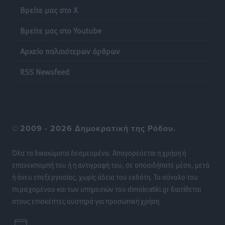
Βρείτε μας στο X
Σύμη: Ανασύρθηκε σορός άνδρα – Εξετάζεται αν είναι
ο 8ος Γερμανός που αγνοούνταν μετά την παράσυρσή
Βρείτε μας στο Youtube
ιστιοφόρου
Τοπικές Ειδήσεις
•
πριν 19 ώρες
Αρχείο παλαιότερων άρθρων
RSS Newsfeed
Ερώτηση στην Ευρωπαϊκή Επιτροπή για τις
αλλεπάλληλες πυρκαγιές που ξεσπούν από μονάδες
ανακύκλωσης και ΧΥΤΑ και την επικίνδυνη έκθεση
σε καρκινογόνες τοξικές ουσίες
Ειδήσεις
•
πριν 19 ώρες
©
2009 - 2026 Δημοκρατική της Ρόδου.
Όλα τα δικαιώματα δεσμευμένα. Απαγορεύεται η χρήση ή
Συλλυπητήριο μήνυμα του Δημάρχου Ρόδου
επανεκπομπή του ή η αντιγραφή του, σε οποιοδήποτε μέσο, μετά
Αλέξανδρου Κολιάδη για την απώλεια του Θοδωρή
ή άνευ επεξεργασίας, χωρίς άδεια του εκδότη. Το σύνολο του
Παπαθεοδώρου
περιεχομένου και των υπηρεσιών του dimokratiki.gr διατίθεται
Τοπικές Ειδήσεις
•
πριν 19 ώρες
στους επισκέπτες αυστηρά για προσωπική χρήση.
Αναγέννηση Ασφενδιού: Με Ζαχαρία Ήλιο κάτω από