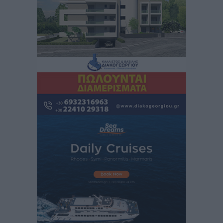
Έκτακτο επίδομα παιδιού: Έως 10 Αυγούστου η
προθεσμία για ΑΦΜ – Ποιοι πάνε ταμείο
Ειδήσεις
•
πριν 1 ώρα
ASTYBUS: 27.642 διαδρομές στην Αστυπάλαια – Το
«έξυπνο» μοντέλο μετακίνησης που έγινε μέρος της
καθημερινότητας
Τοπικές Ειδήσεις
•
πριν 2 ώρες
Ερώτηση Μπελέρη σε Κομισιόν για τη δημιουργία
«σύγχρονου Ευρωπαϊκού Ταμείου Αντιμετώπισης
Φυσικών Καταστροφών»
Ειδήσεις
•
πριν 3 ώρες
Έκκληση γονέων για να λειτουργήσει ο
Βρεφονηπιακός Σταθμός Κάσου
Τοπικές Ειδήσεις
•
πριν 3 ώρες