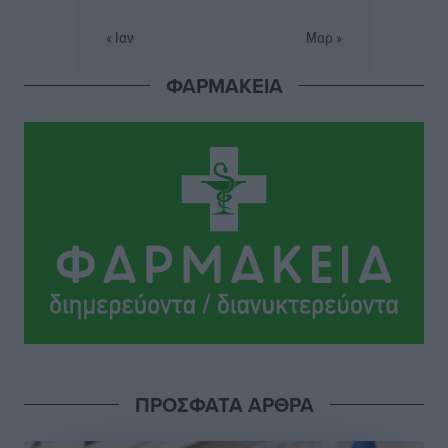
Η σιωπηρή παράταση του Ταμείου Ανάκαμψης για
την Ελλάδα
« Ιαν
Μαρ »
Ειδήσεις
•
πριν 3 ώρες
ΦΑΡΜΑΚΕΙΑ
Το εκλογικό ρολόι του Μαξίμου χτυπά τέλη Μαΐου του
2027
Τοπικές Ειδήσεις
•
πριν 4 ώρες
ΦΟΔΣΑ Νοτίου Αιγαίου: «Δεν ζητάμε ασυλία – ζητάμε
θεσμική προστασία της αυτοδιοίκησης»
Τοπικές Ειδήσεις
•
πριν 4 ώρες
Στη διαδικασία της απευθείας διαπραγμάτευσης ο
Δήμος Ρόδου για τη ναυαγοσωστική κάλυψη των
παραλιών
Τοπικές Ειδήσεις
•
πριν 4 ώρες
ΠΡΟΣΦΑΤΑ ΑΡΘΡΑ
Στο Αυτόφωρο 47χρονος που φέρεται να απείλησε τη