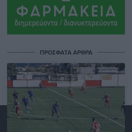
ΔΕΑΣ Δάφνη Ρόδου: Η Ευαγγελία Τετράδη στο
τεχνικό επιτελείο
Αθλητικά
•
πριν 4 ώρες
Γ.Σ. Διαγόρας: Το οργανόγραμμα των Ακαδημιών
Αθλητικά
•
πριν 4 ώρες
ΠΡΟΣΦΑΤΑ ΑΡΘΡΑ
Σταυρός Καλυθιών: Απέκτησε και την Ειρήνη
Καρελλάκη
Αθλητικά
•
πριν 4 ώρες
Πρωτάθλημα Καλαθοσφαίρισης Δικηγορικών
Συλλόγων Ελλάδας και Κύπρου: Η Ρόδος φιλοξένησε
με επιτυχία την 17η διοργάνωση
Αθλητικά
•
πριν 4 ώρες