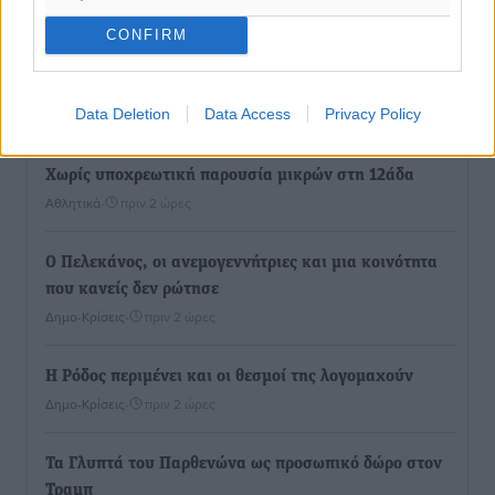
Αθλητικά
•
πριν 2 ώρες
CONFIRM
Συνελήφθησαν δύο άτομα στην Κάρπαθο για άγρα
πελατών
Data Deletion
Data Access
Privacy Policy
Τοπικές Ειδήσεις
•
πριν 2 ώρες
Χωρίς υποχρεωτική παρουσία μικρών στη 12άδα
Αθλητικά
•
πριν 2 ώρες
Ο Πελεκάνος, οι ανεμογεννήτριες και μια κοινότητα
που κανείς δεν ρώτησε
Δημο-Κρίσεις
•
πριν 2 ώρες
Η Ρόδος περιμένει και οι θεσμοί της λογομαχούν
Δημο-Κρίσεις
•
πριν 2 ώρες
Τα Γλυπτά του Παρθενώνα ως προσωπικό δώρο στον
Τραμπ