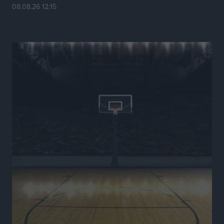
Τουρισμό
08.08.26 12:15
Τοπικές Ειδήσεις
•
πριν 5 ώρες
Νέα εποχή για το Νοσοκομείο Ρόδου: Έργα υποδομής,
ακτινοθεραπευτικό κέντρο και νέα μέτρα για τη
στελέχωση
Τοπικές Ειδήσεις
•
πριν 6 ώρες
Στη Δημοτική Επιτροπή η Ροδιακή Έπαυλη και το
Δίκτυο ΑμεΑ στη Μεσαιωνική Πόλη
Ρεπορτάζ
•
πριν 6 ώρες
Προσωρινά κρατούμενος ο 59χρονος που συνελήφθη
με περισσότερο από 1,3 κιλό κοκαΐνης στη Ρόδο
Τοπικές Ειδήσεις
•
πριν 6 ώρες
Δεκατέσσερα ονόματα στο τραπέζι για το ψηφοδέλτιο
του ΠΑΣΟΚ στα Δωδεκάνησα