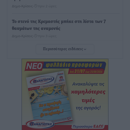
Δημο-Κρίσεις
•
πριν 2 ώρες
Το στενό της Κρεμαστής μπήκε στη λίστα των 7
θαυμάτων της αναμονής
Δημο-Κρίσεις
•
πριν 3 ώρες
Περισσότερες ειδήσεις
ΣΕΤΕ: Σημαντική θεσμική εξέλιξη η ΚΥΑ για το ΕΧΠ
για τον τουρισμό
Ειδήσεις
•
πριν 3 ώρες
Γ. Χατζημάρκος: “Δύο μεγάλες δεσμεύσεις
Γεωργιάδη” – Κίνητρα για τους γιατρούς των νησιών
και συνεργασία Ρόδου με το Αττικόν για το
Ακτινοθεραπευτικό
Τοπικές Ειδήσεις
•
πριν 3 ώρες
Σούπερ μάρκετ: Διευρύνεται η εθνική πρωτοβουλία