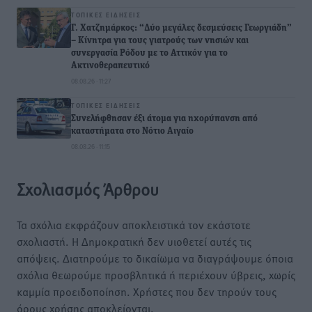
ΤΟΠΙΚΈΣ ΕΙΔΉΣΕΙΣ
Γ. Χατζημάρκος: “Δύο μεγάλες δεσμεύσεις Γεωργιάδη”
– Κίνητρα για τους γιατρούς των νησιών και
συνεργασία Ρόδου με το Αττικόν για το
Ακτινοθεραπευτικό
08.08.26 · 11:27
ΤΟΠΙΚΈΣ ΕΙΔΉΣΕΙΣ
Συνελήφθησαν έξι άτομα για ηχορύπανση από
καταστήματα στο Νότιο Αιγαίο
08.08.26 · 11:15
Σχολιασμός Άρθρου
Τα σχόλια εκφράζουν αποκλειστικά τον εκάστοτε
σχολιαστή. Η Δημοκρατική δεν υιοθετεί αυτές τις
απόψεις. Διατηρούμε το δικαίωμα να διαγράψουμε όποια
σχόλια θεωρούμε προσβλητικά ή περιέχουν ύβρεις, χωρίς
καμμία προειδοποίηση. Χρήστες που δεν τηρούν τους
όρους χρήσης αποκλείονται.