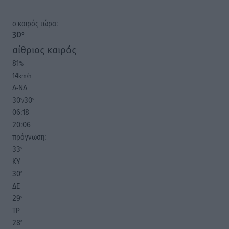
o καιρός τώρα:
30
°
αίθριος καιρός
81
%
14
km/h
Δ-ΝΔ
30
30
°/
°
06:18
20:06
πρόγνωση:
33
°
ΚΥ
30
°
ΔΕ
29
°
ΤΡ
28
°