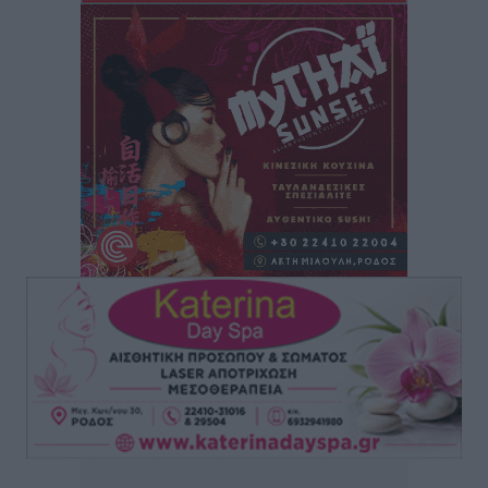
για τις τιμές – Eρχονται νέες συμμετοχές εταιρειών
Ειδήσεις
•
πριν 3 ώρες
Συνελήφθησαν έξι άτομα για ηχορύπανση από
καταστήματα στο Νότιο Αιγαίο
Τοπικές Ειδήσεις
•
πριν 3 ώρες
15 Αυγούστου 2026: Πώς θα πληρωθούν όσοι
εργαστούν την αργία – Τι ισχύει για πενθήμερο,
εξαήμερο και άδειες
Ειδήσεις
•
πριν 3 ώρες
Πλούσιο πολιτιστικό πρόγραμμα τον Αύγουστο από
τον Δήμο Ρόδου
Πολιτιστικά
•
πριν 3 ώρες
Βασίλης Υψηλάντης: Ξεμπλοκάρει η έκδοση και
παραχώρηση οριστικών τίτλων κυριότητας για 224