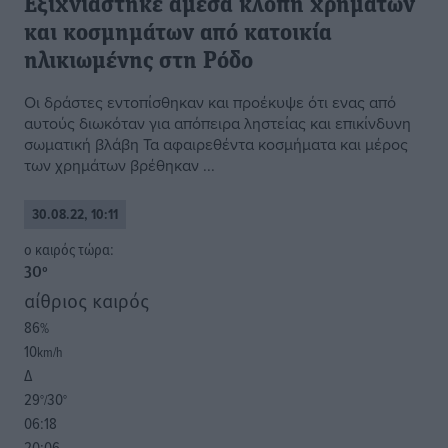
Εξιχνιάστηκε άμεσα κλοπή χρήματων
και κοσμημάτων από κατοικία
ηλικιωμένης στη Ρόδο
Οι δράστες εντοπίσθηκαν και προέκυψε ότι ενας από
αυτούς διωκόταν για απόπειρα ληστείας και επικίνδυνη
σωματική βλάβη Τα αφαιρεθέντα κοσμήματα και μέρος
των χρημάτων βρέθηκαν ...
30.08.22, 10:11
o καιρός τώρα:
30
°
αίθριος καιρός
86
%
10
km/h
Δ
29
30
°/
°
06:18
20:06