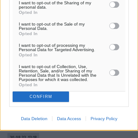
I want to opt-out of the Sharing of my
personal data.
Opted In
I want to opt-out of the Sale of my
Personal Data.
Opted In
I want to opt-out of processing my
Personal Data for Targeted Advertising.
Opted In
I want to opt-out of Collection, Use,
Retention, Sale, and/or Sharing of my
Κ. Μητσοτάκης για ΔΕΘ: Μετρημένες
Personal Data that Is Unrelated with the
Purposes for which it was collected.
παρεμβάσεις, οι πόροι δεν είναι
Opted In
ανεξάντλητοι
CONFIRM
Η κυβέρνηση θα συνεχίσει να στηρίζει αλλά οι πόροι δεν
είναι ανεξάντλητοι, τα μέτρα μας θα είναι πάντα
μετρημένα, υπογράμμισε ο πρωθυπουργός Κυριάκος
Data Deletion
Data Access
Privacy Policy
Μητσοτάκης, κατά την ...
30.08.22, 12:18