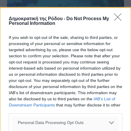
Δημοκρατική της Ρόδου -
Do Not Process My
Personal Information
Καταδυτικός τουρισμός: Ταξίδι
εξοικείωσης για την προβολή της
If you wish to opt-out of the sale, sharing to third parties, or
Καλύμνου και της Κω στη Γαλλία
processing of your personal or sensitive information for
targeted advertising by us, please use the below opt-out
O EOT ενέκρινε την υλοποίηση ταξιδίου εξοικείωσης
section to confirm your selection. Please note that after your
που διοργανώνει η Υπηρεσία Ε.Ο.Τ. Εξωτερικού Γαλλίας
opt-out request is processed you may continue seeing
στην Κάλυμνο και στην Κω στις 3-10 Σεπτεμβρίου
interest-based ads based on personal information utilized by
2022. Το ταξίδι θα γίνει ...
us or personal information disclosed to third parties prior to
your opt-out. You may separately opt-out of the further
30.08.22, 12:22
disclosure of your personal information by third parties on the
IAB’s list of downstream participants. This information may
also be disclosed by us to third parties on the
IAB’s List of
Downstream Participants
that may further disclose it to other
third parties.
Personal Data Processing Opt Outs