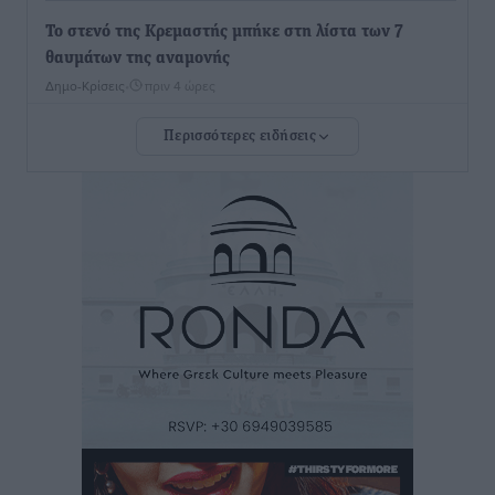
Το στενό της Κρεμαστής μπήκε στη λίστα των 7
θαυμάτων της αναμονής
Δημο-Κρίσεις
•
πριν 4 ώρες
Περισσότερες ειδήσεις
ΣΕΤΕ: Σημαντική θεσμική εξέλιξη η ΚΥΑ για το ΕΧΠ
για τον τουρισμό
Ειδήσεις
•
πριν 5 ώρες
Γ. Χατζημάρκος: “Δύο μεγάλες δεσμεύσεις
Γεωργιάδη” – Κίνητρα για τους γιατρούς των νησιών
και συνεργασία Ρόδου με το Αττικόν για το
Ακτινοθεραπευτικό
Τοπικές Ειδήσεις
•
πριν 5 ώρες
Σούπερ μάρκετ: Διευρύνεται η εθνική πρωτοβουλία
για τις τιμές – Eρχονται νέες συμμετοχές εταιρειών
Ειδήσεις
•
πριν 5 ώρες