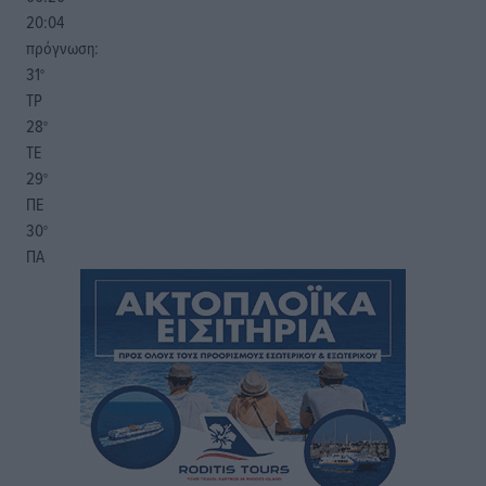
20:04
πρόγνωση:
31
°
ΤΡ
28
°
ΤΕ
29
°
ΠΕ
30
°
ΠΑ