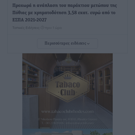
Προχωρά η ανάπλαση του παράκτιου μετώπου της
Πόθιας με χρηματοδότηση 3,58 εκατ. ευρώ από το
ΕΣΠΑ 2021-2027
Τοπικές Ειδήσεις
•
πριν 1 ώρα
Περισσότερες ειδήσεις
Την Παρασκευή 21 Αυγούστου η τελετή εγκαινίων
του νέου Περιφερειακού Πολυδύναμου Ιατρείου
Γενναδίου παρουσία του Άδωνι Γεωργιάδη
Τοπικές Ειδήσεις
•
πριν 2 ώρες
Στη Λέρο ο πρόεδρος του ΠΑΣΟΚ Νίκος Ανδρουλάκης
Τοπικές Ειδήσεις
•
πριν 2 ώρες
Στα 2-2,35 GW ο στόχος για τα πρώτα υπεράκτια
αιολικά πάρκα που θα λειτουργήσουν στη χώρα μας
Ειδήσεις
•
πριν 3 ώρες