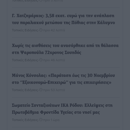
Τοπικές Ειδήσεις
•
πριν 3 λεπτά
Γ. Χατζημάρκος: 3,58 εκατ. ευρώ για την ανάπλαση
του παραλιακού μετώπου της Πόθιας στην Κάλυμνο
Τοπικές Ειδήσεις
•
πριν 42 λεπτά
Χωρίς τις αισθήσεις του ανασύρθηκε από τη θάλασσα
στη Ψαροπούλα 72χρονος Σουηδός
Τοπικές Ειδήσεις
•
πριν 46 λεπτά
Μάνος Κόνσολας: «Παράταση έως τις 30 Νοεμβρίου
στο ‘’Εξοικονομώ-Επιχειρώ’’ για τις επιχειρήσεις»
Τοπικές Ειδήσεις
•
πριν 53 λεπτά
Σωματείο Συνταξιούχων ΙΚΑ Ρόδου: Ελλείψεις στη
Πρωτοβάθμια Φροντίδα Υγείας στο νησί μας
Τοπικές Ειδήσεις
•
πριν 1 ώρα