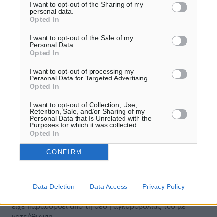
I want to opt-out of the Sharing of my
personal data.
Opted In
I want to opt-out of the Sale of my
Personal Data.
Opted In
I want to opt-out of processing my
Personal Data for Targeted Advertising.
Opted In
I want to opt-out of Collection, Use,
Retention, Sale, and/or Sharing of my
Personal Data that Is Unrelated with the
Purposes for which it was collected.
Opted In
Απαγόρευση απόπλου Ι/Φ σκάφους
CONFIRM
στην Πάτμο
Ενημερώθηκε, πρωινές ώρες σήμερα, το Λιμεναρχείο
Data Deletion
Data Access
Privacy Policy
Πάτμου, ότι το Ι/Φ σκάφος “TRISTANA” σημαίας Γαλλίας,
είχε παρασυρθεί από τη θέση αγκυροβολίας του με
κατεύθυνση ...