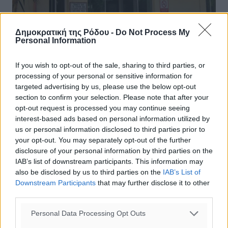
Δημοκρατική της Ρόδου -
Do Not Process My
Personal Information
If you wish to opt-out of the sale, sharing to third parties, or
processing of your personal or sensitive information for
57χρονος από την Ρόδο έχασε την
targeted advertising by us, please use the below opt-out
μάχη με τον κορωνοϊό στο Νοσoκομείο
section to confirm your selection. Please note that after your
opt-out request is processed you may continue seeing
Σάμου
interest-based ads based on personal information utilized by
us or personal information disclosed to third parties prior to
Από το ΓΝ Σάμου εκδόθηκε η παρακάτω ανακοίνωση:
your opt-out. You may separately opt-out of the further
Δυστυχώς άλλος ένας ασθενής μετά από νοσηλεία στη
disclosure of your personal information by third parties on the
ΜΕΘ του Γ.Ν Σάμου, έχασε τη μάχη με τον κορωνοϊό.
IAB’s list of downstream participants. This information may
Πρόκειται για άντρα 57 ...
also be disclosed by us to third parties on the
IAB’s List of
Downstream Participants
that may further disclose it to other
04.09.21, 10:59
third parties.
Personal Data Processing Opt Outs