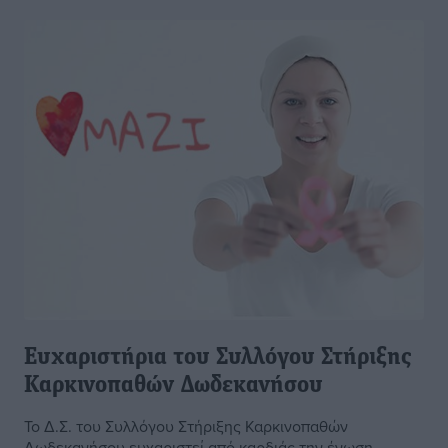
Ευχαριστήρια του Συλλόγου Στήριξης
Καρκινοπαθών Δωδεκανήσου
Το Δ.Σ. του Συλλόγου Στήριξης Καρκινοπαθών
Δωδεκανήσου ευχαριστεί από καρδιάς την ένωση