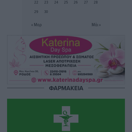
22
23
24
25
26
27
28
Η υπογεννητικότητα βάζει λουκέτο σε 11 σχολεία
29
30
Πρωτοβάθμιας στα Δωδεκάνησα
Ρεπορτάζ
•
πριν 2 ώρες
« Μαρ
Μάι »
Κ. Σπανός: Παρά την αυξημένη τουριστική κίνηση, η
αγορά της Ρόδου κινείται κάτω από τις προσδοκίες
Ρεπορτάζ
•
πριν 2 ώρες
Ο λαγοκέφαλος βρήκε επιτέλους τιμή, μένει να βρεθεί
και σχέδιο
Δημο-Κρίσεις
•
πριν 2 ώρες
ΦΑΡΜΑΚΕΙΑ
Το ΠΑΣΟΚ στα Δωδεκάνησα ψάχνει έξι και του
περισσεύουν 14
Δημο-Κρίσεις
•
πριν 2 ώρες
Η Ροδιακή Επαυλη περιμένει ακόμα να βρεθεί κάποιος