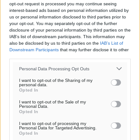
opt-out request is processed you may continue seeing
interest-based ads based on personal information utilized by
us or personal information disclosed to third parties prior to
your opt-out. You may separately opt-out of the further
disclosure of your personal information by third parties on the
IAB’s list of downstream participants. This information may
also be disclosed by us to third parties on the
IAB’s List of
Downstream Participants
that may further disclose it to other
third parties.
Personal Data Processing Opt Outs
Αντώνης Καμπουράκης: Καλωσορίζω
I want to opt-out of the Sharing of my
την Μαρία Κορακάκη στο συνδυασμό
personal data.
Opted In
“Με Δύναμη Για τη Ρόδο”
I want to opt-out of the Sale of my
Ο υποψήφιος δήμαρχος Ρόδου Αντώνης Καμπουράκης
Personal Data.
δήλωσε: «Με ιδιαίτερη χαρά ανακοινώνω σήμερα την
Opted In
υποψηφιότητα της Μαρίας Κορακάκη στο συνδυασμό
I want to opt-out of processing my
“Με Δύναμη Για τη Ρόδο”. Η Μαρία ...
Personal Data for Targeted Advertising.
Opted In