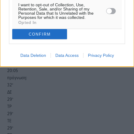
07.04.19, 04:25
I want to opt-out of Collection, Use,
Retention, Sale, and/or Sharing of my
o καιρός τώρα:
Personal Data that Is Unrelated with the
Purposes for which it was collected.
29
°
Opted In
αίθριος καιρός
56
%
CONFIRM
13
km/h
Β
30
31
Data Deletion
Data Access
Privacy Policy
°/
°
06:19
20:05
πρόγνωση:
32
°
ΔΕ
29
°
ΤΡ
29
°
ΤΕ
29
°