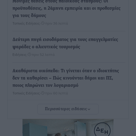
Μόνιμες θέσεις στους παιδικούς σταθμούς: Οι
προϋποθέσεις, η 24μηνη εμπειρία και οι προθεσμίες
για τους δήμους
Τοπικές Ειδήσεις
•
πριν 36 λεπτά
Δεύτερη πηγή εισοδήματος για τους επαγγελματίες
ψαράδες ο αλιευτικός τουρισμός
Ειδήσεις
•
πριν 52 λεπτά
Ακαθάριστα οικόπεδα: Τι γίνεται όταν ο ιδιοκτήτης
δεν τα καθαρίσει – Πώς κινούνται δήμοι και ΠΣ,
ποιος πληρώνει τον λογαριασμό
Τοπικές Ειδήσεις
•
πριν 60 λεπτά
Περισσότερες ειδήσεις
Πού κινούνται οι κρατήσεις last minute σε Ελλάδα
από Γερμανούς
Ειδήσεις
•
πριν 1 ώρα