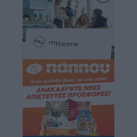
Οδηγός στη Ρόδο τράκαρε σταθμευμένο αυτοκίνητο,
παρέσυρε 72χρονο και διέφυγε
Τοπικές Ειδήσεις
•
πριν 1 ώρα
Το νέο Ειδικό Χωροταξικό για τον Τουρισμό
ξανασχεδιάζει τον επενδυτικό χάρτη της Ρόδου
Τοπικές Ειδήσεις
•
πριν 2 ώρες
Γιάννης Βασιλάκης: «Η Πρωτοβάθμια Φροντίδα
Υγείας πρέπει να φτάνει σε κάθε γωνιά – Ενισχύουμε
τις δομές, δεν τις αποδυναμώνουμε»
Συνεντεύξεις
•
πριν 2 ώρες
Ιδρυμα Ωνάση: Το όραμα πίσω από τα δύο νέα
σχολεία της Ρόδου
Συνεντεύξεις
•
πριν 2 ώρες