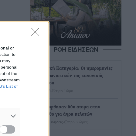
ΡΟΗ ΕΙΔΗΣΕΩΝ
sonal or
ection to
ou may
 personal
Γ’ Εθνική Κατηγορία: Οι ημερομηνίες
out of the
των αγωνιστικών της κανονικής
 downstream
περιόδου
B’s List of
Αθλητικά
•
πριν 1 ώρα
Συνελήφθησαν δύο άτομα στην
Κάρπαθο για άγρα πελατών
Τοπικές Ειδήσεις
•
πριν 2 ώρες