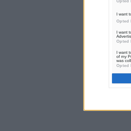
Opted 
I want t
Opted 
I want 
Advertis
Opted 
I want t
of my P
was col
Opted 