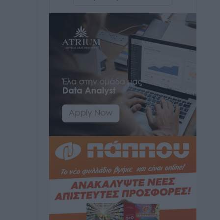
Δημο-Κρίσεις
•
πριν 2 ώρες
ΣΕΤΕ: Σημαντική θεσμική εξέλιξη η
ΚΥΑ για το ΕΧΠ για τον τουρισμό
Ειδήσεις
•
πριν 2 ώρες
Γ. Χατζημάρκος: “Δύο μεγάλες
δεσμεύσεις Γεωργιάδη” – Κίνητρα για
τους γιατρούς των νησιών και
συνεργασία Ρόδου με το Αττικόν για το
Ακτινοθεραπευτικό
Τοπικές Ειδήσεις
•
πριν 3 ώρες
Σούπερ μάρκετ: Διευρύνεται η εθνική
πρωτοβουλία για τις τιμές – Eρχονται
νέες συμμετοχές εταιρειών
Ειδήσεις
•
πριν 3 ώρες