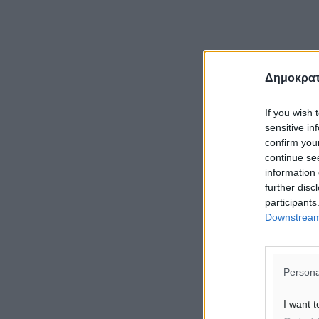
Δημοκρατ
If you wish 
sensitive in
confirm you
continue se
information 
further disc
participants
Downstream 
Persona
I want t