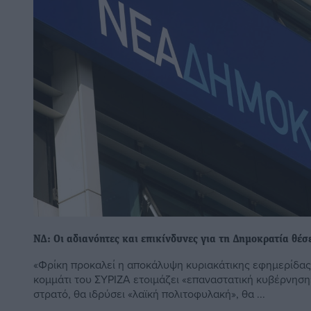
ΝΔ: Οι αδιανόητες και επικίνδυνες για τη Δημοκρατία θέσ
«Φρίκη προκαλεί η αποκάλυψη κυριακάτικης εφημερίδας
κομμάτι του ΣΥΡΙΖΑ ετοιμάζει «επαναστατική κυβέρνηση
στρατό, θα ιδρύσει «λαϊκή πολιτοφυλακή», θα ...