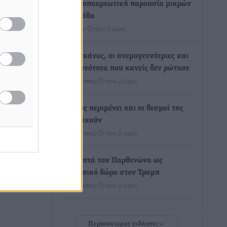
Χωρίς υποχρεωτική παρουσία μικρών
στη 12άδα
Αθλητικά
•
πριν 2 ώρες
Ο Πελεκάνος, οι ανεμογεννήτριες και
μια κοινότητα που κανείς δεν ρώτησε
Δημο-Κρίσεις
•
πριν 2 ώρες
Η Ρόδος περιμένει και οι θεσμοί της
λογομαχούν
Δημο-Κρίσεις
•
πριν 2 ώρες
Τα Γλυπτά του Παρθενώνα ως
προσωπικό δώρο στον Τραμπ
Δημο-Κρίσεις
•
πριν 2 ώρες
Το στενό της Κρεμαστής μπήκε στη
Περισσότερες ειδήσεις
λίστα των 7 θαυμάτων της αναμονής