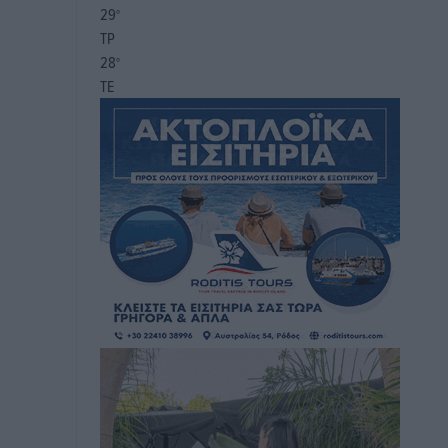
29
°
ΤΡ
28
°
ΤΕ