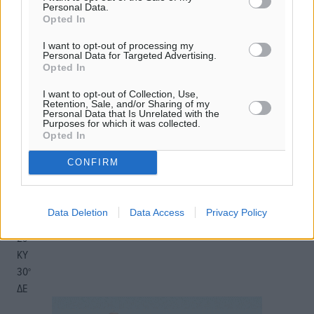
Personal Data.
27
°
Opted In
αίθριος καιρός
I want to opt-out of processing my
41
%
Personal Data for Targeted Advertising.
Opted In
13
km/h
Δ-ΒΔ
I want to opt-out of Collection, Use,
28
31
°/
°
Retention, Sale, and/or Sharing of my
Personal Data that Is Unrelated with the
06:17
Purposes for which it was collected.
20:08
Opted In
πρόγνωση:
CONFIRM
33
°
ΠΑ
28
°
Data Deletion
Data Access
Privacy Policy
ΣΑ
29
°
ΚΥ
30
°
ΔΕ