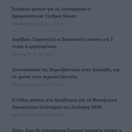
Έκκληση γονέων για να λειτουργήσει ο
Βρεφονηπιακός Σταθμός Κάσου
Τοπικές Ειδήσεις
•
πριν 53 λεπτά
Ακρίβεια: Σημαντικές οι διατακτικές σίτισης για 3
στους 4 εργαζομένους
Ειδήσεις
•
πριν 56 λεπτά
Κινητοποίηση της Πυροσβεστικής στην Κάρπαθο, για
τη φωτιά στην περιοχή Σάνταλο
Τοπικές Ειδήσεις
•
πριν 57 λεπτά
Η Ρόδος μπαίνει στη διεκδίκηση για τη Μεσογειακή
Πρωτεύουσα Πολιτισμού και Διαλόγου 2028
Τοπικές Ειδήσεις
•
πριν 58 λεπτά
Σύμη: Στον 8ο αγνοούμενο Γερμανό τουρίστα ανήκει η