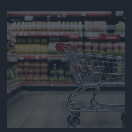
ΠΑΟΚ Ρόδου: Επιστροφή Τοντόροβ και άνοιγμα προς
χορηγούς
Αθλητικά
•
πριν 16 ώρες
Rhodes Beyond Summer – Εκεί που το καλοκαίρι
είναι μόνο η αρχή
Τοπικές Ειδήσεις
•
πριν 17 ώρες
Κικίλιας: Μειώθηκαν κατά 34% οι μεταναστευτικές
ροές στα θαλάσσια σύνορα
Ειδήσεις
•
πριν 17 ώρες
Κως: Γερμανός τουρίστας κέρδισε αποζημίωση 900
ευρώ επειδή δεν βρήκε ξαπλώστρες στις
οικογενειακές διακοπές του
Τοπικές Ειδήσεις
•
πριν 17 ώρες