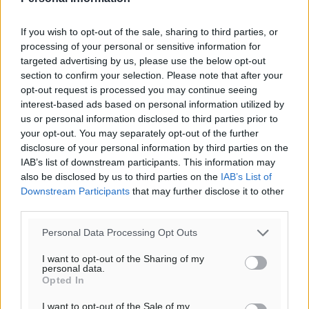
If you wish to opt-out of the sale, sharing to third parties, or
processing of your personal or sensitive information for
targeted advertising by us, please use the below opt-out
section to confirm your selection. Please note that after your
opt-out request is processed you may continue seeing
interest-based ads based on personal information utilized by
us or personal information disclosed to third parties prior to
Υπενθύμιση:
your opt-out. You may separately opt-out of the further
disclosure of your personal information by third parties on the
IAB’s list of downstream participants. This information may
Για την μερική αναπαραγωγή της είδησης από άλλες
also be disclosed by us to third parties on the
IAB’s List of
ιστοσελίδες είναι απαραίτητη η χρήση του παρακάτω
Downstream Participants
that may further disclose it to other
παρεχόμενου συνδέσμου παραπομπής προς το άρθρο
third parties.
της Δημοκρατικής.
Personal Data Processing Opt Outs
I want to opt-out of the Sharing of my
personal data.
Opted In
o καιρός τώρα:
I want to opt-out of the Sale of my