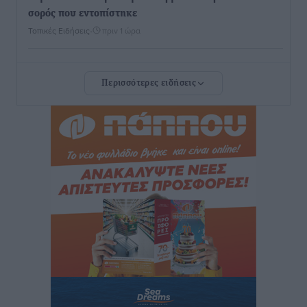
σορός που εντοπίστηκε
Τοπικές Ειδήσεις
•
πριν 1 ώρα
Η σιωπηρή παράταση του Ταμείου Ανάκαμψης για
Περισσότερες ειδήσεις
την Ελλάδα
Ειδήσεις
•
πριν 1 ώρα
Το εκλογικό ρολόι του Μαξίμου χτυπά τέλη Μαΐου του
2027
Τοπικές Ειδήσεις
•
πριν 2 ώρες
ΦΟΔΣΑ Νοτίου Αιγαίου: «Δεν ζητάμε ασυλία – ζητάμε
θεσμική προστασία της αυτοδιοίκησης»
Τοπικές Ειδήσεις
•
πριν 2 ώρες
Στη διαδικασία της απευθείας διαπραγμάτευσης ο
Δήμος Ρόδου για τη ναυαγοσωστική κάλυψη των