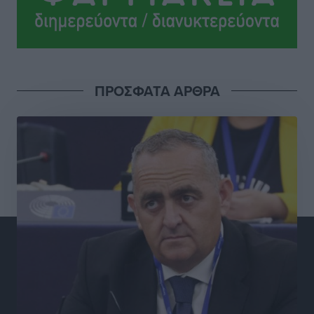
Ψυχικά ασθενής κρίθηκε ο 26χρονος που
κατηγορείται για το μπαράζ κλοπών στη Μεσαιωνική
Πόλη
Ρεπορτάζ
•
πριν 2 ώρες
ΠΡΟΣΦΑΤΑ ΑΡΘΡΑ
Δικαίωση επιχειρηματία της Καρπάθου θύματος
συκοφαντικής δυσφήμησης
Ρεπορτάζ
•
πριν 2 ώρες
Β. Καρνάβας: Το ΠΑΣΟΚ οργανώνεται από τώρα για
την εκλογική μάχη – Επανεκκινούν οι τοπικές
επιτροπές στα Δωδεκάνησα
Τοπικές Ειδήσεις
•
πριν 2 ώρες
Ψηφιακό δίδυμο για τα δάση της Ρόδου και 3D
εκτύπωση 42 οικισμών
Τοπικές Ειδήσεις
•
πριν 2 ώρες