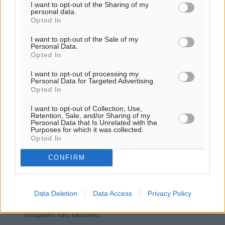
06.08.26 · 11:32
I want to opt-out of the Sharing of my
personal data.
Opted In
Σχολιασμός Άρθρου
I want to opt-out of the Sale of my
Personal Data.
Opted In
Τα σχόλια εκφράζουν αποκλειστικά τον εκάστοτε
σχολιαστή. Η Δημοκρατική δεν υιοθετεί αυτές τις
I want to opt-out of processing my
απόψεις. Διατηρούμε το δικαίωμα να διαγράψουμε όποια
Personal Data for Targeted Advertising.
Opted In
σχόλια θεωρούμε προσβλητικά ή περιέχουν ύβρεις, χωρίς
καμμία προειδοποίηση. Χρήστες που δεν τηρούν τους
I want to opt-out of Collection, Use,
Retention, Sale, and/or Sharing of my
όρους χρήσης αποκλείονται.
Personal Data that Is Unrelated with the
Purposes for which it was collected.
Opted In
Προσθέστε ένα σχόλιο
CONFIRM
Το E-mail δεν θα δημοσιευτεί.
Data Deletion
Data Access
Privacy Policy
Πρέπει να συμπληρωθούν όλα τα πεδία για την
υποβολή του σχολίου.