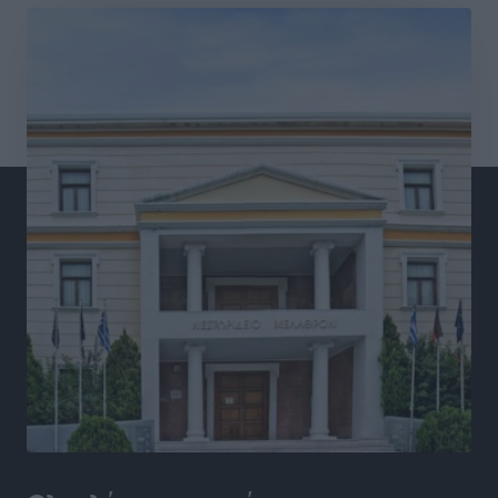
διανυκτερεύσεις
Ειδήσεις
•
πριν 5 ώρες
Οι πρώτες εικόνες του νέου Canadair που έρχεται
Ελλάδα και θα πετά και νύχτα
Ειδήσεις
•
πριν 5 ώρες
Premia Properties: Επενδύσεις άνω των 500 εκατ.
ευρώ σε ξενοδοχειακές μονάδες
Τοπικές Ειδήσεις
•
πριν 5 ώρες
Αυξήθηκαν οι Ελληνες που αποφάσισαν να
διακόψουν το κάπνισμα
Ειδήσεις
•
πριν 5 ώρες
Έκτακτο επίδομα παιδιού: Έως 10 Αυγούστου η
προθεσμία για ΑΦΜ – Ποιοι πάνε ταμείο