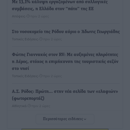
Με 13,1% κάλυψη εργαζομένων από συλλογικές
συμβάσεις, η Ελλάδα στον “πάτο” της ΕΕ
Απόψεις
•
πριν 2 ώρες
Στο νοσοκομείο της Ρόδου αύριο ο Άδωνις Γεωργιάδης
Τοπικές Ειδήσεις
•
πριν 2 ώρες
Φώτης Γιαννακός στον RV: Με αυξημένες πληρότητες
η Λέρος, στόχος η επιμήκυνση της τουριστικής σεζόν
στο νησί
Τοπικές Ειδήσεις
•
πριν 2 ώρες
Α.Σ. Ρόδος: Πρώτη… στην νέα σελίδα των «ελαφιών»
(φωτορεπορτάζ)
Αθλητικά
•
πριν 2 ώρες
Περισσότερες ειδήσεις
Στίβος: Οι βαθμολογίες των συλλόγων της
Δωδεκανήσου