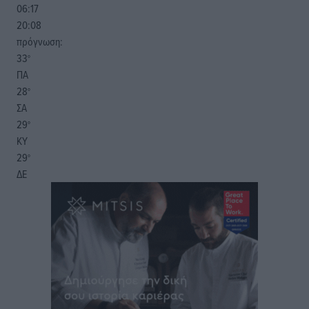
06:17
20:08
πρόγνωση:
33
°
ΠΑ
28
°
ΣΑ
29
°
ΚΥ
29
°
ΔΕ