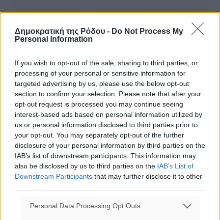
Στις 300.000 οι κενές θέσεις εργασίας στην Ελλάδα –
Δημοκρατική της Ρόδου -
Do Not Process My
Μεγάλες ελλείψεις σε αγροτικό τομέα και κατασκευές
Personal Information
If you wish to opt-out of the sale, sharing to third parties, or
processing of your personal or sensitive information for
ΔΙΑΒΑΣΕ ΕΠΙΣΗΣ
targeted advertising by us, please use the below opt-out
section to confirm your selection. Please note that after your
ΕΙΔΉΣΕΙΣ
opt-out request is processed you may continue seeing
Νέες ταυτότητες: Ποιοι πρέπει να τις αλλάξουν άμεσα
interest-based ads based on personal information utilized by
και ποιοι όχι
us or personal information disclosed to third parties prior to
06.08.26 · 13:25
your opt-out. You may separately opt-out of the further
disclosure of your personal information by third parties on the
ΕΙΔΉΣΕΙΣ
IAB’s list of downstream participants. This information may
Στην ΑΑΔΕ ο Μητσοτάκης για το myAGRO: «Είναι μια
πολύ σημαντική ημέρα για τον πρωτογενή τομέα»
also be disclosed by us to third parties on the
IAB’s List of
06.08.26 · 11:37
Downstream Participants
that may further disclose it to other
third parties.
ΕΙΔΉΣΕΙΣ
Ξενοδοχεία: Ανοδος 10% στον τζίρο με στάσιμες
Personal Data Processing Opt Outs
διανυκτερεύσεις