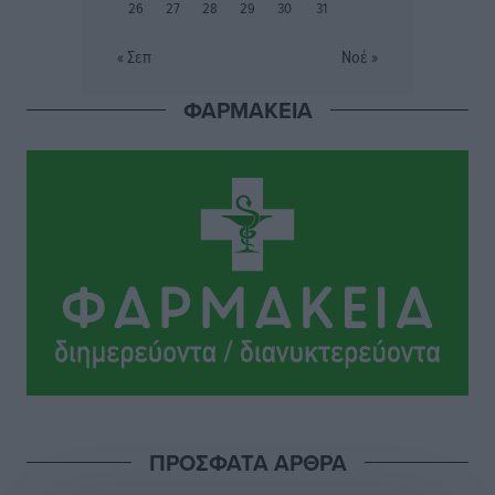
26
27
28
29
30
31
Συναυλία Μάριου Φραγκούλη – Γιώργου Περρή στην
Κάσο
« Σεπ
Νοέ »
Πολιτιστικά
•
πριν 3 ώρες
ΦΑΡΜΑΚΕΙΑ
Την άρση των εμποδίων για την άμεση λειτουργία του
βρεφονηπιακού σταθμού στην Κάσο, ζητά ο Μάνος
Κόνσολας
Τοπικές Ειδήσεις
•
πριν 4 ώρες
Κλειστή αύριο βράδυ η παραλιακή οδός στο λιμάνι της
Κω
Τοπικές Ειδήσεις
•
πριν 4 ώρες
Στην ΑΑΔΕ ο Μητσοτάκης για το myAGRO: «Είναι μια
πολύ σημαντική ημέρα για τον πρωτογενή τομέα»
Ειδήσεις
•
πριν 4 ώρες
ΠΡΟΣΦΑΤΑ ΑΡΘΡΑ
Ξενοδοχεία: Ανοδος 10% στον τζίρο με στάσιμες