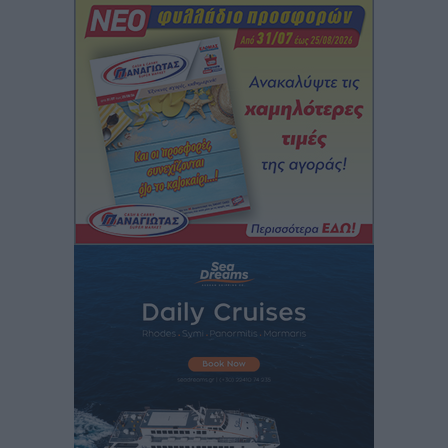
Αθλητικά
•
πριν 3 ώρες
Νέες ταυτότητες: Ποιοι πρέπει να τις αλλάξουν άμεσα
και ποιοι όχι
Ειδήσεις
•
πριν 3 ώρες
Στον Ιπποκράτη η Μαρία Βλάχου
Αθλητικά
•
πριν 3 ώρες
Οικονομική ενίσχυση για συντήρηση στο κλειστό της
Καρπάθου
Αθλητικά
•
πριν 3 ώρες
Στάθης Αντωνάς: Ένα βήμα πριν από επαγγελματικό
συμβόλαιο πυγμαχίας με MTGP και BXGP για Ευρώπη
και Αυστραλία
Αθλητικά
•
πριν 3 ώρες