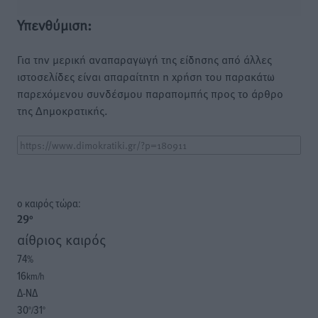
Υπενθύμιση:
Για την μερική αναπαραγωγή της είδησης από άλλες
ιστοσελίδες είναι απαραίτητη η χρήση του παρακάτω
παρεχόμενου συνδέσμου παραπομπής προς το άρθρο
της Δημοκρατικής.
o καιρός τώρα:
29
°
αίθριος καιρός
74
%
16
km/h
Δ-ΝΔ
30
31
°/
°