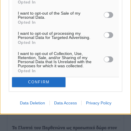
Opted In
Αθλητικά
•
πριν 4 ώρες
I want to opt-out of the Sale of my
Personal Data.
Συνελήφθησαν δύο άτομα στην Κάρπαθο για άγρα
Opted In
πελατών
I want to opt-out of processing my
Τοπικές Ειδήσεις
•
πριν 5 ώρες
Personal Data for Targeted Advertising.
Opted In
Χωρίς υποχρεωτική παρουσία μικρών στη 12άδα
I want to opt-out of Collection, Use,
Retention, Sale, and/or Sharing of my
Αθλητικά
•
πριν 5 ώρες
Personal Data that Is Unrelated with the
Purposes for which it was collected.
Opted In
Ο Πελεκάνος, οι ανεμογεννήτριες και μια κοινότητα
που κανείς δεν ρώτησε
CONFIRM
Δημο-Κρίσεις
•
πριν 5 ώρες
Data Deletion
Data Access
Privacy Policy
Η Ρόδος περιμένει και οι θεσμοί της λογομαχούν
Δημο-Κρίσεις
•
πριν 5 ώρες
Τα Γλυπτά του Παρθενώνα ως προσωπικό δώρο στον