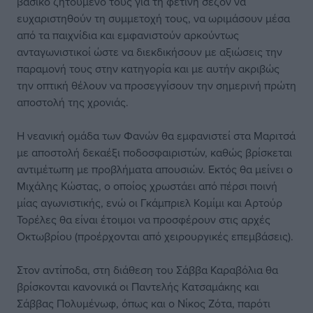
βασικό ζητούμενό τους για τη φετινή σεζόν να
ευχαριστηθούν τη συμμετοχή τους, να ωριμάσουν μέσα
από τα παιχνίδια και εμφανιστούν αρκούντως
ανταγωνιστικοί ώστε να διεκδικήσουν με αξιώσεις την
παραμονή τους στην κατηγορία και με αυτήν ακριβώς
την οπτική θέλουν να προσεγγίσουν την σημερινή πρώτη
αποστολή της χρονιάς.
Η νεανική ομάδα των Φανών θα εμφανιστεί στα Μαριτσά
με αποστολή δεκαέξι ποδοσφαιριστών, καθώς βρίσκεται
αντιμέτωπη με προβλήματα απουσιών. Εκτός θα μείνει ο
Μιχάλης Κώστας, ο οποίος χρωστάει από πέρσι ποινή
μίας αγωνιστικής, ενώ οι Γκάμπριελ Κομίμι και Αρτούρ
Τορέλες θα είναι έτοιμοι να προσφέρουν στις αρχές
Οκτωβρίου (προέρχονται από χειρουργικές επεμβάσεις).
Στον αντίποδα, στη διάθεση του Σάββα Καραβόλια θα
βρίσκονται κανονικά οι Παντελής Κατσαμάκης και
Σάββας Πολυμένωφ, όπως και ο Νίκος Ζότα, παρότι