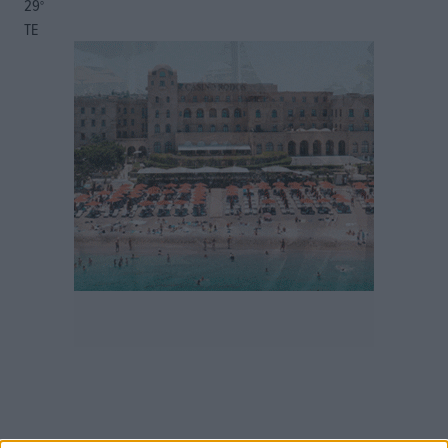
29
°
ΤΕ