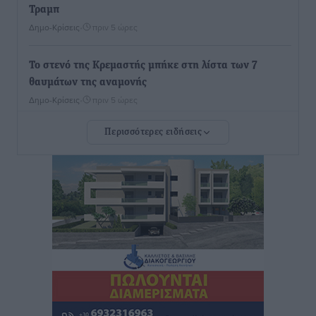
Τραμπ
Δημο-Κρίσεις
•
πριν 5 ώρες
Το στενό της Κρεμαστής μπήκε στη λίστα των 7
θαυμάτων της αναμονής
Δημο-Κρίσεις
•
πριν 5 ώρες
Περισσότερες ειδήσεις
ΣΕΤΕ: Σημαντική θεσμική εξέλιξη η ΚΥΑ για το ΕΧΠ
για τον τουρισμό
Ειδήσεις
•
πριν 5 ώρες
Γ. Χατζημάρκος: “Δύο μεγάλες δεσμεύσεις
Γεωργιάδη” – Κίνητρα για τους γιατρούς των νησιών
και συνεργασία Ρόδου με το Αττικόν για το
Ακτινοθεραπευτικό
Τοπικές Ειδήσεις
•
πριν 5 ώρες