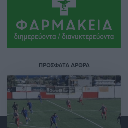
Αθλητικά
•
πριν 6 ώρες
ΔΕΑΣ Δάφνη Ρόδου: Η Ευαγγελία Τετράδη στο
τεχνικό επιτελείο
Αθλητικά
•
πριν 6 ώρες
Γ.Σ. Διαγόρας: Το οργανόγραμμα των Ακαδημιών
Αθλητικά
•
πριν 6 ώρες
ΠΡΟΣΦΑΤΑ ΑΡΘΡΑ
Σταυρός Καλυθιών: Απέκτησε και την Ειρήνη
Καρελλάκη
Αθλητικά
•
πριν 7 ώρες
Πρωτάθλημα Καλαθοσφαίρισης Δικηγορικών
Συλλόγων Ελλάδας και Κύπρου: Η Ρόδος φιλοξένησε
με επιτυχία την 17η διοργάνωση
Αθλητικά
•
πριν 7 ώρες