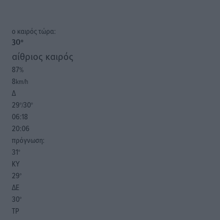
o καιρός τώρα:
30
°
αίθριος καιρός
87
%
8
km/h
Δ
29
30
°/
°
06:18
20:06
πρόγνωση:
31
°
ΚΥ
29
°
ΔΕ
30
°
ΤΡ