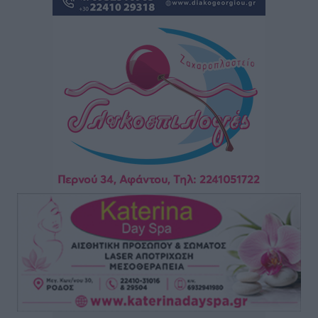
Σούπερ μάρκετ: Διευρύνεται η εθνική πρωτοβουλία
για τις τιμές – Eρχονται νέες συμμετοχές εταιρειών
Ειδήσεις
•
πριν 5 ώρες
Συνελήφθησαν έξι άτομα για ηχορύπανση από
καταστήματα στο Νότιο Αιγαίο
Τοπικές Ειδήσεις
•
πριν 6 ώρες
15 Αυγούστου 2026: Πώς θα πληρωθούν όσοι
εργαστούν την αργία – Τι ισχύει για πενθήμερο,
εξαήμερο και άδειες
Ειδήσεις
•
πριν 6 ώρες
Πλούσιο πολιτιστικό πρόγραμμα τον Αύγουστο από
τον Δήμο Ρόδου
Πολιτιστικά
•
πριν 6 ώρες
Βασίλης Υψηλάντης: Ξεμπλοκάρει η έκδοση και