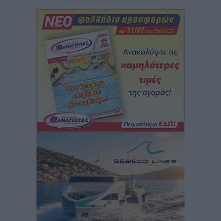
Η Ρόδος περιμένει και οι θεσμοί της λογομαχούν
Δημο-Κρίσεις
•
πριν 6 ώρες
Τα Γλυπτά του Παρθενώνα ως προσωπικό δώρο στον
Τραμπ
Δημο-Κρίσεις
•
πριν 6 ώρες
Το στενό της Κρεμαστής μπήκε στη λίστα των 7
θαυμάτων της αναμονής
Δημο-Κρίσεις
•
πριν 6 ώρες
ΣΕΤΕ: Σημαντική θεσμική εξέλιξη η ΚΥΑ για το ΕΧΠ
για τον τουρισμό
Ειδήσεις
•
πριν 7 ώρες
Γ. Χατζημάρκος: “Δύο μεγάλες δεσμεύσεις