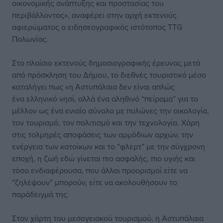
οικονομικής ανάπτυξης και προστασίας του
περιβάλλοντος», αναφέρει στην αρχή εκτενούς
αφιερώματος ο ειδησεογραφικός ιστότοπος TTG
Πολωνίας.
Στο πλαίσιο εκτενούς δημοσιογραφικής έρευνας μετά
από πρόσκληση του Δήμου, το διεθνές τουριστικό μέσο
καταλήγει πως «η Αστυπάλαια δεν είναι απλώς
ένα ελληνικό νησί, αλλά ένα αληθινό “πείραμα” για το
μέλλον ως ένα ενιαίο σύνολο με πυλώνες την οικολογία,
τον τουρισμό, τον πολιτισμό και την τεχνολογία. Χάρη
στις τολμηρές αποφάσεις των αρμόδιων αρχών, την
ενέργεια των κατοίκων και το “φλερτ” με την σύγχρονη
εποχή, η ζωή εδώ γίνεται πιο ασφαλής, πιο υγιής και
τόσο ενδιαφέρουσα, που άλλοι προορισμοί είτε να
“ζηλέψουν” μπορούν, είτε να ακολουθήσουν το
παράδειγμά της.
Στον χάρτη του μεσογειακού τουρισμού, η Αστυπάλαια