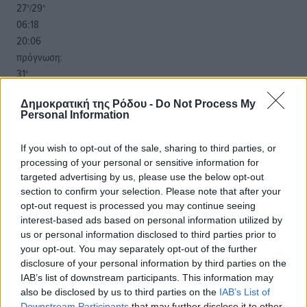
27
29
°/
°
06:18
20:06
πρόγνωση:
31
°
ΚΥ
Δημοκρατική της Ρόδου -
Do Not Process My
29
°
Personal Information
ΔΕ
30
°
If you wish to opt-out of the sale, sharing to third parties, or
ΤΡ
processing of your personal or sensitive information for
29
°
targeted advertising by us, please use the below opt-out
ΤΕ
section to confirm your selection. Please note that after your
opt-out request is processed you may continue seeing
interest-based ads based on personal information utilized by
us or personal information disclosed to third parties prior to
your opt-out. You may separately opt-out of the further
disclosure of your personal information by third parties on the
IAB’s list of downstream participants. This information may
also be disclosed by us to third parties on the
IAB’s List of
Downstream Participants
that may further disclose it to other