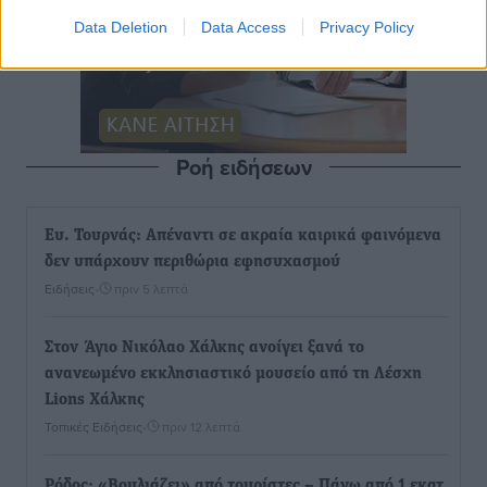
Data Deletion
Data Access
Privacy Policy
Ροή ειδήσεων
Ευ. Τουρνάς: Απέναντι σε ακραία καιρικά φαινόμενα
δεν υπάρχουν περιθώρια εφησυχασμού
Ειδήσεις
•
πριν 5 λεπτά
Στον Άγιο Νικόλαο Χάλκης ανοίγει ξανά το
ανανεωμένο εκκλησιαστικό μουσείο από τη Λέσχη
Lions Χάλκης
Τοπικές Ειδήσεις
•
πριν 12 λεπτά
Ρόδος: «Βουλιάζει» από τουρίστες – Πάνω από 1 εκατ.