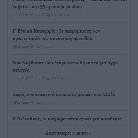
επιβάτες και 55 κρουαζιερόπλοια
Τοπικές Ειδήσεις
•
πριν 23 λεπτά
Γ’ Εθνική Κατηγορία: Οι ημερομηνίες των
αγωνιστικών της κανονικής περιόδου
Αθλητικά
•
πριν 6 ώρες
Συνελήφθησαν δύο άτομα στην Κάρπαθο για άγρα
πελατών
Τοπικές Ειδήσεις
•
πριν 6 ώρες
Χωρίς υποχρεωτική παρουσία μικρών στη 12άδα
Αθλητικά
•
πριν 6 ώρες
Ο Πελεκάνος, οι ανεμογεννήτριες και μια κοινότητα
που κανείς δεν ρώτησε
Περισσότερες ειδήσεις
Δημο-Κρίσεις
•
πριν 6 ώρες