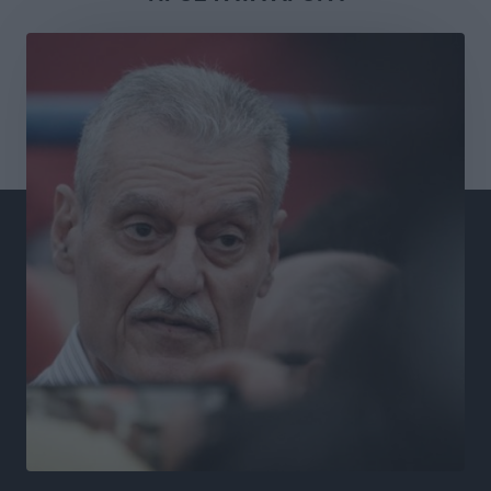
Εθνική Παίδων: Ο Χριστοδούλου και η καλύτερη
φουρνιά των τελευταίων ετών
Αθλητικά
•
πριν 8 ώρες
Διαγόρας: Ανανέωσε ο Μιχάλης Χατζηγεωργίου
Αθλητικά
•
πριν 8 ώρες
ΔΕΑΣ Δάφνη Ρόδου: Η Ευαγγελία Τετράδη στο
τεχνικό επιτελείο
Αθλητικά
•
πριν 8 ώρες
Γ.Σ. Διαγόρας: Το οργανόγραμμα των Ακαδημιών
Αθλητικά
•
πριν 8 ώρες
Σταυρός Καλυθιών: Απέκτησε και την Ειρήνη
Καρελλάκη
Αθλητικά
•
πριν 8 ώρες