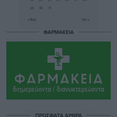
Πλούσιο πολιτιστικό πρόγραμμα τον Αύγουστο από
29
30
31
τον Δήμο Ρόδου
Πολιτιστικά
•
πριν 7 ώρες
« Νοέ
Ιαν »
ΦΑΡΜΑΚΕΙΑ
Βασίλης Υψηλάντης: Ξεμπλοκάρει η έκδοση και
παραχώρηση οριστικών τίτλων κυριότητας για 224
εργατικές κατοικίες στη Ρόδο
Τοπικές Ειδήσεις
•
πριν 7 ώρες
ΣΕΓΑΣ: Πιστώθηκαν τα έξοδα μετακίνησης του
Πανελληνίου Πρωταθλήματος Κ20 στα σωματεία
Αθλητικά
•
πριν 7 ώρες
Ευρωπαϊκό Πρωτάθλημα Στίβου: Πότε αγωνίζονται η
Μαγκούλια, η Σπανουδάκη και ο Κριτούλης
Αθλητικά
•
πριν 7 ώρες
ΠΡΟΣΦΑΤΑ ΑΡΘΡΑ