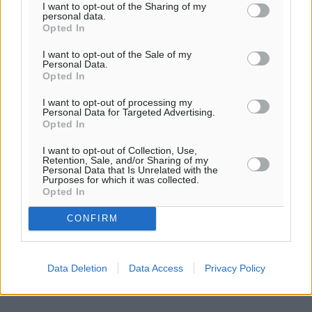
ΤΡΙΑΝΤΑΦΥΛΛΟΥ: 0-2 (9-15, 5-15)
I want to opt-out of the Sharing of my
personal data.
Opted In
ΚΥΠΡΙΩΤΗ / ΛΙΑΛΙΟΥ-ΕΥΘΥΜΙΟΥ / ΚΟΥΚΙΑ: 0-2 (12-15, 9-
15)
I want to opt-out of the Sale of my
Personal Data.
Opted In
ΝΟΒΑ / ΤΡΙΑΝΤΑΦΥΛΛΟΥ-ΤΣΕΡΚΕΣ-ΣΟΥΤΖΙΟΥ / ΧΑΜΙΤ:
I want to opt-out of processing my
0-2 α.α.
Personal Data for Targeted Advertising.
Opted In
ΕΥΘΥΜΙΟΥ / ΚΟΥΚΙΑ-ΓΚΙΚΑ / ΘΑΡΡΕΝΑΚΗ: 2-1 (12-15, 15-
I want to opt-out of Collection, Use,
11,11-6)
Retention, Sale, and/or Sharing of my
Personal Data that Is Unrelated with the
Purposes for which it was collected.
Ημιτελικοί
Opted In
CONFIRM
ΖΝΤΡΑΒΑ / ΜΠΕΚΙΡΟΓΛΟΥ-ΤΣΕΡΚΕΣ-ΣΟΥΤΖΙΟΥ / ΧΑΜΙΤ:
2-0 (21-17, 21-14)
Data Deletion
Data Access
Privacy Policy
ΓΚΙΖΈΤΤΗ / ΤΣΙΛΙΜΙΓΚΑ-ΕΥΘΥΜΙΟΥ / ΚΟΥΚΙΑ: 2-1 (21-16,
19-21, 15-10)