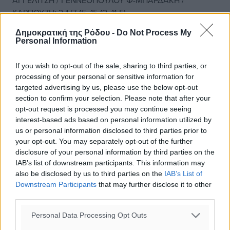
ΑΓΓΕΛΙΤΣΗ / ΓΕΝΝΕΟΠΟΥΛΟΥ Φ-ΜΠΑΡΔΑΚΗ /
ΚΑΡΠΟΥΖΗ: 2-1 (7-15, 15-12, 11-5)
Δημοκρατική της Ρόδου -
Do Not Process My
ΕΛΕΖΙ / ΜΑΣΤΟΡΟΥ-ΝΟΒΑ / ΤΡΙΑΝΤΑΦΥΛΛΟΥ: 0-2 (4-
Personal Information
15,11-15)
If you wish to opt-out of the sale, sharing to third parties, or
ΚΥΠΡΙΩΤΗ / ΛΙΑΛΙΟΥ-ΓΕΝΗΜΑΝΩΛΗ / ΜΑΥΡΟΥ: 2-1 (15-
processing of your personal or sensitive information for
7,11-15,11-8)
targeted advertising by us, please use the below opt-out
section to confirm your selection. Please note that after your
opt-out request is processed you may continue seeing
ΕΥΘΥΜΙΟΥ / ΚΟΥΚΙΑ-ΓΙΑΝΝΟΠΟΥΛΟΥ / ΧΡΗΣΤΟΦΗ: 2-0
interest-based ads based on personal information utilized by
(15-6, 15-10)
us or personal information disclosed to third parties prior to
your opt-out. You may separately opt-out of the further
ΓΚΙΚΑ / ΘΑΡΡΕΝΑΚΗ-ΖΝΤΡΑΒΑ / ΜΠΕΚΙΡΟΓΛΟΥ: 1-2 (15-
disclosure of your personal information by third parties on the
9,8-15, 5-11)
IAB’s list of downstream participants. This information may
also be disclosed by us to third parties on the
IAB’s List of
ΤΣΕΡΚΕΣ-ΣΟΥΤΖΙΟΥ / ΧΑΜΙΤ-ΓΚΙΖΈΤΤΗ / ΤΣΙΛΙΜΙΓΚΑ: 0-
Downstream Participants
that may further disclose it to other
third parties.
2 (12-15, 5-15)
Personal Data Processing Opt Outs
ΑΓΓΕΛΙΤΣΗ / ΓΕΝΝΕΟΠΟΥΛΟΥ Φ-ΝΟΒΑ /