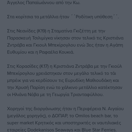
Άγγελος Παπαϊωάννου από την Κω.
Στα κορίτσια τα μετάλλια ήταν ΄΄Ροδίτικη υπόθεση΄΄.
Στις Νεανίδες (Κ19) η Σταματίνα Γκιζέττη με την
Παρασκευή Τσιλιμίγκα νίκησαν στον τελικό τις Κριστιάνα
Ζντράβα και Γκιουλ Μπεκίρογλου ενώ 3ες ήταν η Αγάπη
Ευθυμίου και η Ραφαέλα Κουκιά.
Στις Κορασίδες (Κ17) η Κριστιάνα Ζντράβα με την Γκιούλ
Μπεκίρογλου χρειάστηκαν στον μεγάλο τελικό το τάι
μπρέικ για να κερδίσουν τις Ευρυδίκη Μαθιουδάκη και
την Χρυσή Παρίση ενώ το χάλκινο μετάλλιο κατέκτησαν
οι Ηλιάνα Νόβα με τη Γεωργία Τριανταφύλλου.
Χορηγοί της διοργάνωσης ήταν η Περιφέρεια Ν. Αιγαίου
(μεγάλος χορηγός), ο ΔΟΠΑΡ, το Omilos beach bar, το
super market Κρητικός και υποστηρικτές οι ναυτιλιακές
εταιρείες Dodekanisos Seaways και Blue Star Ferries.