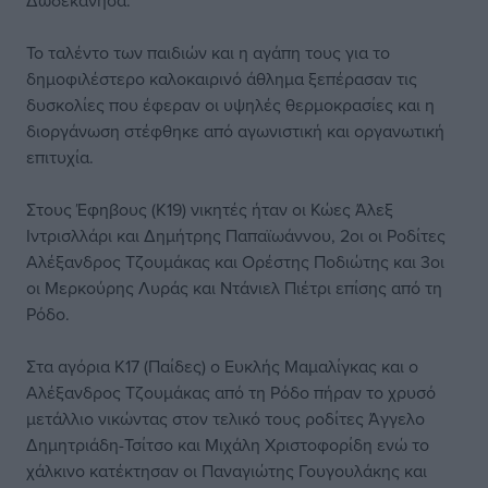
Δωδεκάνησα.
Το ταλέντο των παιδιών και η αγάπη τους για το
δημοφιλέστερο καλοκαιρινό άθλημα ξεπέρασαν τις
δυσκολίες που έφεραν οι υψηλές θερμοκρασίες και η
διοργάνωση στέφθηκε από αγωνιστική και οργανωτική
επιτυχία.
Στους Έφηβους (Κ19) νικητές ήταν οι Κώες Άλεξ
Ιντρισλλάρι και Δημήτρης Παπαϊωάννου, 2οι οι Ροδίτες
Αλέξανδρος Τζουμάκας και Ορέστης Ποδιώτης και 3οι
οι Μερκούρης Λυράς και Ντάνιελ Πιέτρι επίσης από τη
Ρόδο.
Στα αγόρια Κ17 (Παίδες) ο Ευκλής Μαμαλίγκας και ο
Αλέξανδρος Τζουμάκας από τη Ρόδο πήραν το χρυσό
μετάλλιο νικώντας στον τελικό τους ροδίτες Άγγελο
Δημητριάδη-Τσίτσο και Μιχάλη Χριστοφορίδη ενώ το
χάλκινο κατέκτησαν οι Παναγιώτης Γουγουλάκης και