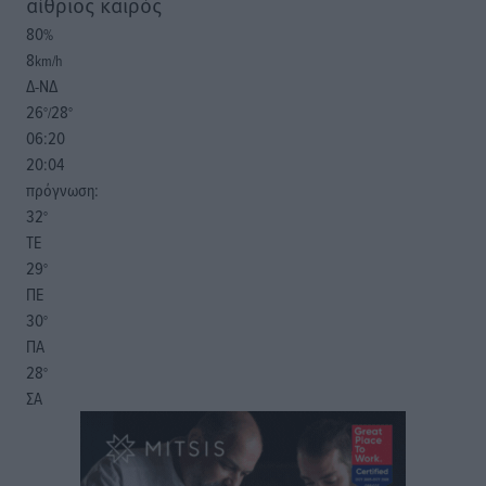
αίθριος καιρός
80
%
8
km/h
Δ-ΝΔ
26
28
°/
°
06:20
20:04
πρόγνωση:
32
°
ΤΕ
29
°
ΠΕ
30
°
ΠΑ
28
°
ΣΑ