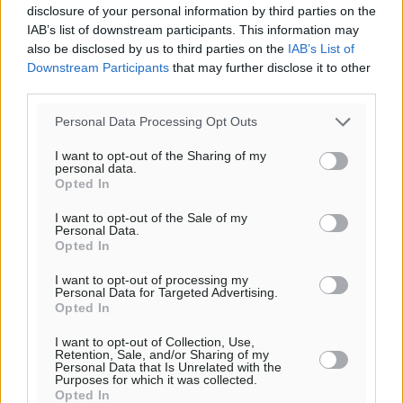
disclosure of your personal information by third parties on the
μετά τη μεγάλη φωτιά στη Βοιωτία – Eισαγγελική
IAB’s list of downstream participants. This information may
παραγγελία στη ΔΑΕΕ
also be disclosed by us to third parties on the
IAB’s List of
Τοπικές Ειδήσεις
•
πριν 3 ώρες
Downstream Participants
that may further disclose it to other
third parties.
Το φθινόπωρο μπορεί να ανατρέψει την εικόνα της
Personal Data Processing Opt Outs
τουριστικής σεζόν, 19,3% πάνω οι αεροπορικές θέσεις
τον Οκτώβριο
I want to opt-out of the Sharing of my
personal data.
Ειδήσεις
•
πριν 3 ώρες
Opted In
I want to opt-out of the Sale of my
Παρέμβαση του Δημάρχου Λέρου προς τον ΔΕΔΔΗΕ
Personal Data.
για τις συχνές διακοπές ρεύματος
Opted In
Τοπικές Ειδήσεις
•
πριν 4 ώρες
I want to opt-out of processing my
Personal Data for Targeted Advertising.
Opted In
Αύριο στις 20.30 στο Θέατρο Μεσαιωνικής Τάφρου η
ξεχωριστή παιδική θεατρική παράσταση “Η Ελσα και
I want to opt-out of Collection, Use,
Το Μαγικό Στέμμα “
Retention, Sale, and/or Sharing of my
Personal Data that Is Unrelated with the
Πολιτιστικά
•
πριν 4 ώρες
Purposes for which it was collected.
Opted In