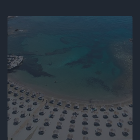
Αθλητικά
•
πριν 8 ώρες
LFC ΑΣΤΙΡ Ιαλυσού: Μετεγγραφική «βόμβα» με την
Anelise Karakostas
Αθλητικά
•
πριν 8 ώρες
Συνελήφθη 73χρονος για διάθεση αλκοόλ σε
ανηλίκους στη Ρόδο
Τοπικές Ειδήσεις
•
πριν 8 ώρες
Πραγματοποιήθηκαν 43.881 έλεγχοι και βεβαιώθηκαν
12.272 παραβάσεις από την αστυνομία τον Ιούλιο
Τοπικές Ειδήσεις
•
πριν 9 ώρες
Συνελήφθησαν δύο αλλοδαπές για λαθρεμπόριο
καπνικών προϊόντων στη Ρόδο – Κατασχέθηκαν
-3.928- πακέτα χωρίς ειδική ταινία φορολόγησης