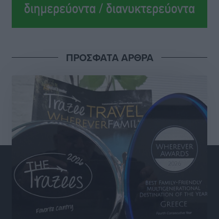
Αθλητικά
•
πριν 6 ώρες
Ιάλυσος: Πλάι στην ομάδα, υπάρχει και το ταμείο
Αθλητικά
•
πριν 6 ώρες
ΠΡΟΣΦΑΤΑ ΑΡΘΡΑ
Σχολείο – Πρέσβης του Ευρωπαϊκού Κοινοβουλίου
αναδείχθηκε το 1ο ΓΕΛ Ρόδου – Βενετόκλειο με
βαθμολογία 100 στα 100
Τοπικές Ειδήσεις
•
πριν 6 ώρες
Ελπίδα Πεταλούδων: Ανακοίνωσε τον Νίκο Μιχαλάκη
Αθλητικά
•
πριν 7 ώρες
Ψήφισμα της κοινότητας Παστίδας για την εκδημία
του ιερέα Μιχαήλ Καψάλη
Τοπικές Ειδήσεις
•
πριν 7 ώρες