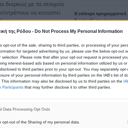
ι διαρκώς με τα στοιχεία
 επιτρέπουν να καταστεί
Η επίσημη προγραμματική
 δεσμευόμαστε να
διακήρυξη της περιφερεια
παράταξης «Ανοιχτοί Ορίζο
ική της Ρόδου -
Do Not Process My Personal Information
στο Νότιο Αιγαίο»
Η επίσημη ΠΡΟΓΡΑΜΜΑΤΙΚ
to opt-out of the sale, sharing to third parties, or processing of your per
ΔΙΑΚΗΡΥΞΗ της περιφερεια
formation for targeted advertising by us, please use the below opt-out s
παράταξης «Ανοιχτοί Ορίζο
r selection. Please note that after your opt-out request is processed y
κές και παραταξιακές
eing interest-based ads based on personal information utilized by us or
στο Νότιο Αιγαίο»…
disclosed to third parties prior to your opt-out. You may separately opt-
losure of your personal information by third parties on the IAB’s list of
"Θέατρο του Παραλόγου, μ
. This information may also be disclosed by us to third parties on the
IA
Participants
that may further disclose it to other third parties.
άρνηση της Δημοτικής Αρχ
απαντήσει σε δύο ερωτήσει
παράταξης με ΔΥΝΑΜΗ γι
φαλίζοντας ευρύτερες
l Data Processing Opt Outs
Από το Γραφείο Τύπου της
Δημοτικής Παράταξης Με 
o opt-out of the Sharing of my personal data.
για τη Ρόδο…