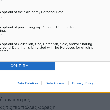
In
o opt-out of the Sale of my Personal Data.
ση διάφορων οργάνων αφού
In
ια η κοινωνία.
to opt-out of processing my Personal Data for Targeted
ing.
In
o opt-out of Collection, Use, Retention, Sale, and/or Sharing
ersonal Data that Is Unrelated with the Purposes for which it
lected.
 όλων των Κασιωτών που
In
ου Δ.Σ. , όσο και εκτός
CONFIRM
Data Deletion
Data Access
Privacy Policy
μάτων που μας
ως τις πιο πολλές φορές η