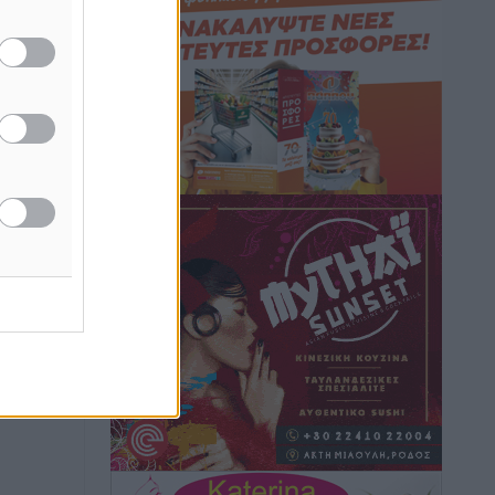
Τουρνάς για φωτιές: «Κανένα
περιθώριο εφησυχασμού» – Σε πλήρη
ετοιμότητα ο μηχανισμός
Ειδήσεις
•
πριν 22 ώρες
Καιρός: Επιμένουν οι υψηλές
θερμοκρασίες – Ισχυρά μελτέμια έως 9
μποφόρ, σε «Red Code» 6 περιοχές
Τοπικές Ειδήσεις
•
πριν 22 ώρες
Τα φοιτητικά ενοίκια «τινάζουν στον
αέρα» τους οικογενειακούς
προϋπολογισμούς
Ειδήσεις
•
πριν 23 ώρες
Δύο νέοι ξενώνες παραδόθηκαν στις
Ένοπλες Δυνάμεις στη νήσο Ρω