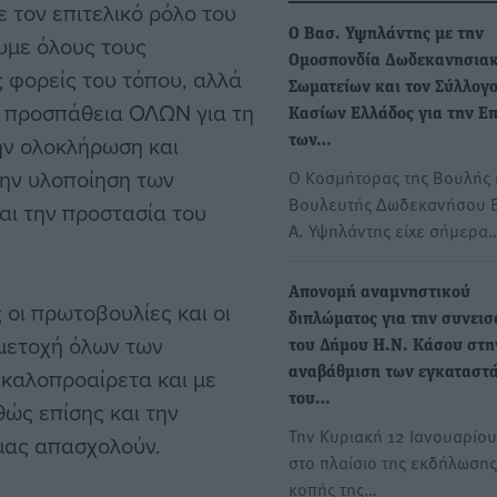
 τον επιτελικό ρόλο του
Ο Βασ. Υψηλάντης με την
υμε όλους τους
Ομοσπονδία Δωδεκανησια
ς φορείς του τόπου, αλλά
Σωματείων και τον Σύλλογ
νή προσπάθεια ΟΛΩΝ για τη
Κασίων Ελλάδος για την Επ
την ολοκλήρωση και
των…
την υλοποίηση των
Ο Κοσμήτορας της Βουλής 
Βουλευτής Δωδεκανήσου 
αι την προστασία του
Α. Υψηλάντης είχε σήμερα
Απονομή αναμνηστικού
οι πρωτοβουλίες και οι
διπλώματος για την συνει
μμετοχή όλων των
του Δήμου Η.Ν. Κάσου στη
καλοπροαίρετα και με
αναβάθμιση των εγκαταστ
του…
θώς επίσης και την
Την Κυριακή 12 Ιανουαρίο
 μας απασχολούν.
στο πλαίσιο της εκδήλωσης
κοπής της…