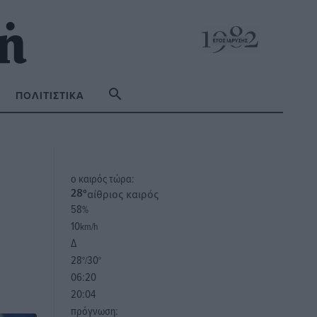
ΠΟΛΙΤΙΣΤΙΚΆ
o καιρός τώρα:
αίθριος καιρός
28
°
58
%
10
km/h
Δ
28
30
°/
°
06:20
20:04
πρόγνωση: