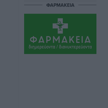
ΦΑΡΜΑΚΕΙΑ
Μαρία Εκμεκτσίογλου: Η πίστη μου
είναι το μεγαλύτερο στήριγμα μου – Το
προσκύνημα στην ιερά Μονή
Πανορμίτη
Τοπικές Ειδήσεις
•
πριν 23 ώρες
Ακαθάριστα οικόπεδα: Τι γίνεται όταν
ο ιδιοκτήτης δεν τα καθαρίσει – Πώς
κινούνται δήμοι και ΠΣ, ποιος
πληρώνει τον λογαριασμό
Τοπικές Ειδήσεις
•
πριν 23 ώρες
Πού κινούνται οι κρατήσεις last
minute σε Ελλάδα από Γερμανούς
Ειδήσεις
•
πριν 24 ώρες
Οδηγός στη Ρόδο τράκαρε σταθμευμένο