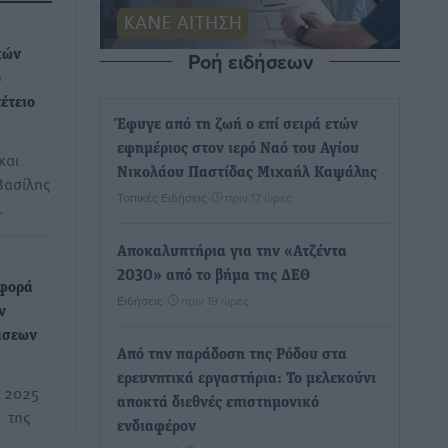
Ροή ειδήσεων
κών
ο
έτειο
Έφυγε από τη ζωή ο επί σειρά ετών
εφημέριος στον ιερό Ναό του Αγίου
και
Νικολάου Παστίδας Μιχαήλ Καψάλης
Βασίλης
Τοπικές Ειδήσεις
•
πριν 17 ώρες
…
Αποκαλυπτήρια για την «Ατζέντα
2030» από το βήμα της ΔΕΘ
σφορά
Ειδήσεις
•
πριν 19 ώρες
ν
άσεων
Από την παράδοση της Ρόδου στα
ερευνητικά εργαστήρια: Το μελεκούνι
υ 2025
αποκτά διεθνές επιστημονικό
 της
ενδιαφέρον