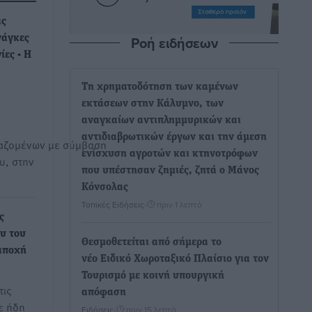
ας
Ροή ειδήσεων
νάγκες
ίες - Η
Τη χρηματοδότηση των καμένων
εκτάσεων στην Κάλυμνο, των
αναγκαίων αντιπλημμυρικών και
αντιδιαβρωτικών έργων και την άμεση
αζομένων με σύμβαση
ενίσχυση αγροτών και κτηνοτρόφων
υ, στην
που υπέστησαν ζημιές, ζητά ο Μάνος
Κόνσολας
Τοπικές Ειδήσεις
•
πριν 1 λεπτό
ς
ου του
Θεσμοθετείται από σήμερα το
αποχή
νέο Ειδικό Χωροταξικό Πλαίσιο για τον
Τουρισμό με κοινή υπουργική
τις
απόφαση
ε ήδη
Ειδήσεις
•
πριν 15 λεπτά