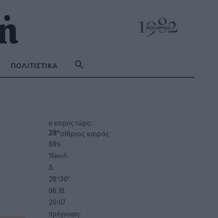
ΠΟΛΙΤΙΣΤΙΚΆ
o καιρός τώρα:
αίθριος καιρός
28
°
69
%
16
km/h
Δ
28
30
°/
°
06:18
20:07
πρόγνωση: