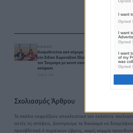
Opted 
I want t
Opted 
I want 
Δ
Advertis
Opted 
ΕΙΔΉΣΕΙΣ
Θεσμοθετείται από σήμερα το
I want t
of my P
νέο Ειδικό Χωροταξικό Πλαίσιο για
was col
τον Τουρισμό με κοινή υπουργική
Opted 
απόφαση
07.08.26 · 10:51
0
Σχολιασμός Άρθρου
Τα σχόλια εκφράζουν αποκλειστικά τον εκάστοτε σχολιαστ
αυτές τις απόψεις. Διατηρούμε το δικαίωμα να διαγράψο
προσβλητικά ή περιέχουν ύβρεις, χωρίς καμμία προειδοπ