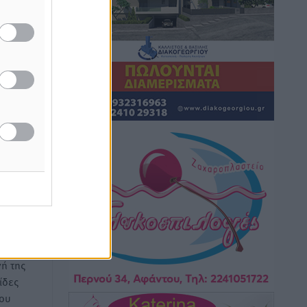
λέα…
κοστίσουν σε φόρο
Ειδήσεις
•
πριν 2 ώρες
Η επόμενη παγκόσμια δύναμη στα
υδροπλάνα μπορεί να είναι η Ελλάδα
Ειδήσεις
•
πριν 2 ώρες
ς στο
Στη Σύμη η Φαίη Σκορδά επισκέφθηκε
ελληνικά
την Ιερά Μονή του Πανορμίτη
Τοπικές Ειδήσεις
•
πριν 2 ώρες
Σερβία: Ανακάμπτουν οι τουριστικές
ροές προς την Ελλάδα
Ειδήσεις
•
πριν 2 ώρες
ή της
Διακοπές στην Κάρπαθο για τον Γιώργο
ίδες
Γεραπετρίτη
του
Τοπικές Ειδήσεις
•
πριν 2 ώρες