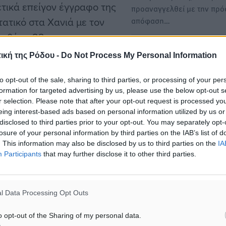
ετικά επείγον έγγραφο της
προαναγγελθεί με την πρ
ατικό στα Χανιά με τον
απόφαση…
ε θύμα 22χρονο.
Επίθεση με μολότοφ στο π
ική της Ρόδου -
Do Not Process My Personal Information
του Αρείου Πάγου - Καταδ
Ένωση Δικαστών & Εισαγγ
to opt-out of the sale, sharing to third parties, or processing of your per
και Δικηγορικοί Σύλλογοι
formation for targeted advertising by us, please use the below opt-out s
Επίθεση με μολότοφ έξω α
r selection. Please note that after your opt-out request is processed y
eing interest-based ads based on personal information utilized by us or
σπίτι της προέδρου του Αρ
#Δικαιοσύνη
disclosed to third parties prior to your opt-out. You may separately opt-
Πάγου σημειώθηκε…
losure of your personal information by third parties on the IAB’s list of
. This information may also be disclosed by us to third parties on the
IA
Participants
that may further disclose it to other third parties.
O Άρειος Πάγος ζητεί αυτ
ματα αναζήτησης
για τους "σερίφηδες": "Εξ
το μεσαιωνικό φαινόμενο τ
ε μας στο Google News ★ ↗
αυτοδικίας"
l Data Processing Opt Outs
Ηχηρή παρέμβαση κάνει η
ήστε
o opt-out of the Sharing of my personal data.
Εισαγγελία του Αρείου Πάγ