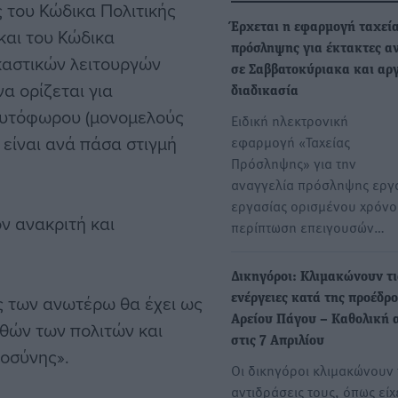
ς του Κώδικα Πολιτικής
Έρχεται η εφαρμογή ταχεί
και του Κώδικα
πρόσληψης για έκτακτες α
καστικών λειτουργών
σε Σαββατοκύριακα και αργ
α ορίζεται για
διαδικασία
 αυτόφωρου (μονομελούς
Ειδική ηλεκτρονική
 είναι ανά πάσα στιγμή
εφαρμογή «Ταχείας
Πρόσληψης» για την
αναγγελία πρόσληψης εργ
εργασίας ορισμένου χρόνο
ον ανακριτή και
περίπτωση επειγουσών…
Δικηγόροι: Κλιμακώνουν τι
 των ανωτέρω θα έχει ως
ενέργειες κατά της προέδρ
Αρείου Πάγου – Καθολική 
θών των πολιτών και
στις 7 Απριλίου
ιοσύνης».
Οι δικηγόροι κλιμακώνουν 
αντιδράσεις τους, όπως είχ