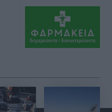
σκευωρία γνωστών μεταξύ τους
καταγγελλόντων
Τοπικές Ειδήσεις
•
πριν 3 ώρες
Δήμος Ρόδου: Επήλθε συμβιβασμός με
την οικογένεια του θύματος του
σοκαριστικού θανατηφόρου τροχαίου
του 2014
Ρεπορτάζ
•
πριν 3 ώρες
Απορρίφθηκε η προσωρινή διαταγή
κατά του 39χρονου για τις δολιοφθορές
στο Radar Ατάβυρου
Τοπικές Ειδήσεις
•
πριν 3 ώρες
Απορρίφθηκε η προσωρινή διαταγή στη
μάχη των ταξί με τα «βανάκια» για την
υποκλοπή μεταφορικού έργου στη