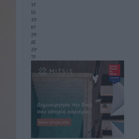
31
°
ΣΑ
30
°
ΚΥ
29
°
ΔΕ
29
°
ΤΡ