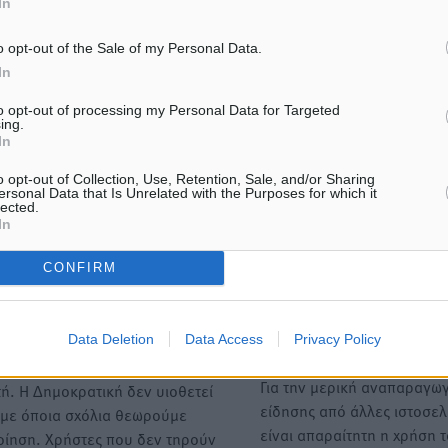
In
του αρμόδιου αντεισαγγε
o opt-out of the Sale of my Personal Data.
In
to opt-out of processing my Personal Data for Targeted
ΙΑΒΑΣΕ ΕΠΙΣΗΣ
ing.
In
ΕΙΔΉΣΕΙΣ
ΕΙΔΉΣΕΙΣ
«Στέρεψε» η αγορά από
Νέες τουρκικές παραβιάσει
o opt-out of Collection, Use, Retention, Sale, and/or Sharing
ersonal Data that Is Unrelated with the Purposes for which it
πινακίδες κυκλοφορίας:
Αιγαίο – Μία εμπλοκή με 
lected.
Χιλιάδες αυτοκίνητα
μαχητικά
In
παραμένουν αταξινόμητα –
07.08.26 · 09:31
Λύση αναζητά το υπουργείο
CONFIRM
7.08.26 · 09:36
Υπενθύμιση:
Data Deletion
Data Access
Privacy Policy
Για την μερική αναπαραγωγ
ή. Η Δημοκρατική δεν υιοθετεί
είδησης από άλλες ιστοσελ
υμε όποια σχόλια θεωρούμε
είναι απαραίτητη η χρήση 
οίηση. Χρήστες που δεν τηρούν