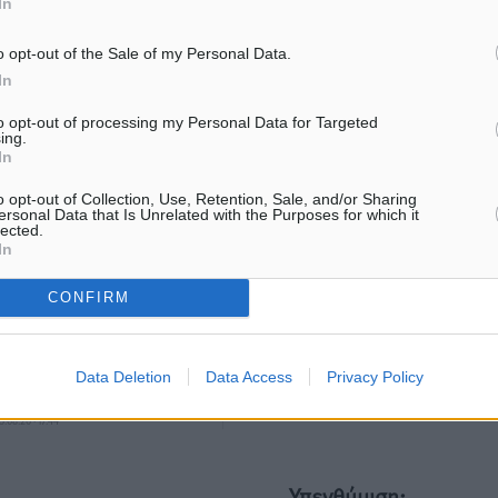
In
o opt-out of the Sale of my Personal Data.
ματα αναζήτησης
In
ε μας στο Google News ★ ↗
to opt-out of processing my Personal Data for Targeted
ing.
In
ήστε
o opt-out of Collection, Use, Retention, Sale, and/or Sharing
ersonal Data that Is Unrelated with the Purposes for which it
lected.
In
ΙΑΒΑΣΕ ΕΠΙΣΗΣ
CONFIRM
ΑΘΛΗΤΙΚΆ
ΑΘΛΗΤΙΚΆ
ΠΑΟΚ Ρόδου: Επιστροφή
Αναγέννηση Ασφενδιού: 
Data Deletion
Data Access
Privacy Policy
Τοντόροβ και άνοιγμα προς
Ζαχαρία Ήλιο κάτω από τα
χορηγούς
05.08.26 · 16:44
5.08.26 · 17:44
Υπενθύμιση: