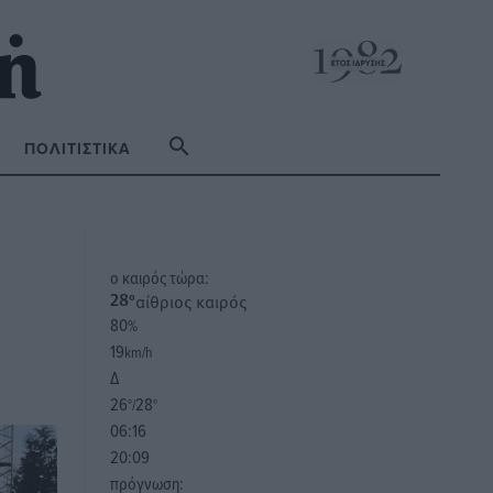
ΠΟΛΙΤΙΣΤΙΚΆ
o καιρός τώρα:
αίθριος καιρός
28
°
80
%
19
km/h
Δ
26
28
°/
°
06:16
20:09
πρόγνωση: