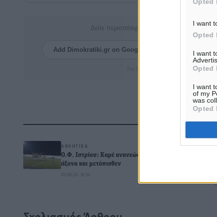
Opted 
I want t
Δείτε περισσότερα άρθρα μας στα αποτελέσ
Opted 
Add Dimokratiki.gr on Google ↗
Ακολουθήστ
I want 
Advertis
Opted 
Στο Google News πατήστε ★ Ακολουθ
I want t
of my P
was col
Opted 
Δ
ΑΘΛΗΤΙΚΆ
Ο.Φ. Ιστρίου: Καρέ ανανεώσεων σε
άξονα και μετόπισθεν
05.08.26 · 18:34
0
Σχολιασμός Άρθρου