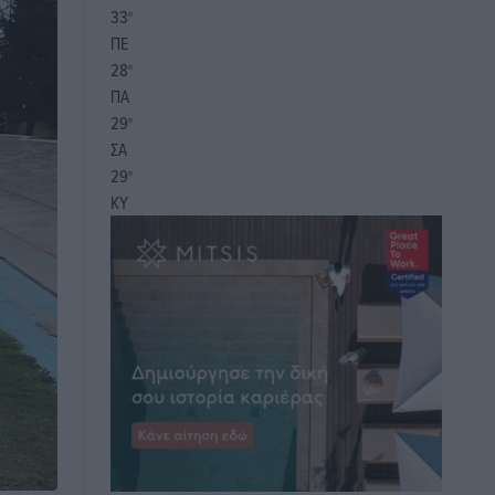
33
°
ΠΕ
28
°
ΠΑ
29
°
ΣΑ
29
°
ΚΥ