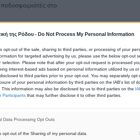
2 ποδοσφαιριστές στο
 σε όλες τις θέσεις, ενώ
ική της Ρόδου -
Do Not Process My Personal Information
στές του υπάρχοντος
to opt-out of the sale, sharing to third parties, or processing of your per
τους, σύμφωνα πάντα με
formation for targeted advertising by us, please use the below opt-out s
r selection. Please note that after your opt-out request is processed y
eing interest-based ads based on personal information utilized by us or
disclosed to third parties prior to your opt-out. You may separately opt-
 που τα «ελάφια» θα
losure of your personal information by third parties on the IAB’s list of
υ θα αφορούν μετεγγραφές
. This information may also be disclosed by us to third parties on the
IA
Participants
that may further disclose it to other third parties.
l Data Processing Opt Outs
τεγγραφές
o opt-out of the Sharing of my personal data.