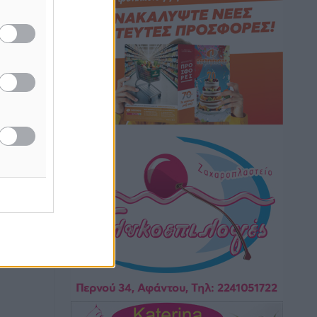
Κικίλιας: Μειώθηκαν κατά 34% οι
μεταναστευτικές ροές στα θαλάσσια
σύνορα
Ειδήσεις
•
πριν 2 ώρες
Κως: Γερμανός τουρίστας κέρδισε
αποζημίωση 900 ευρώ επειδή δεν
βρήκε ξαπλώστρες στις οικογενειακές
διακοπές του
Τοπικές Ειδήσεις
•
πριν 2 ώρες
Με
Ο γεωεντοπισμός μέσω 112 «έσωσε»
 δοκάρια
Δανό περιπατητή στη Ρόδο
Τοπικές Ειδήσεις
•
πριν 2 ώρες
Σύμη: Ανασύρθηκε σορός άνδρα –