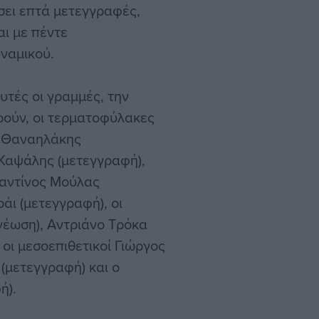
σει επτά μετεγγραφές,
ι με πέντε
ναμικού.
υτές οι γραμμές, την
ρούν, οι τερματοφύλακες
ς Θαναηλάκης
ς Καψάλης (μετεγγραφή),
ταντίνος Μούλας
άι (μετεγγραφή), οι
νέωση), Αντριάνο Τρόκα
οι μεσοεπιθετικοί Γιώργος
(μετεγγραφή) και ο
ή).