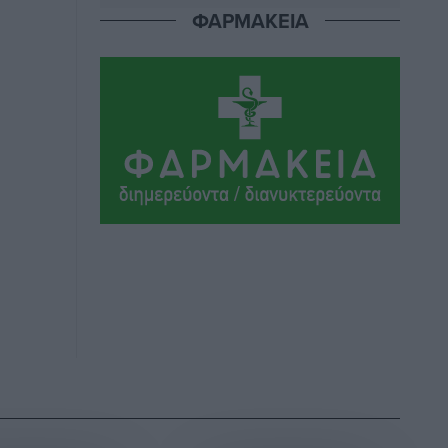
Ήλιο κάτω από τα δοκάρια
ΦΑΡΜΑΚΕΙΑ
Αθλητικά
•
πριν 3 ώρες
Κατταβιά: Πρόεδρος ο Μανώλης
Φραντζής, απέκτησε τον νεαρό
Καρακασιάν
Αθλητικά
•
πριν 3 ώρες
Ιάλυσος: Ένας Οικονομίδης στο…
Οικονομίδειο!
Αθλητικά
•
πριν 3 ώρες
Ηρακλής Μαριτσών: “Πρώτη” με δύο
ακόμα παρόντες, πάει κανονικά στον
Σωτήρα
Αθλητικά
•
πριν 3 ώρες
Ανατροπές στη Δημοτική Επιτροπή