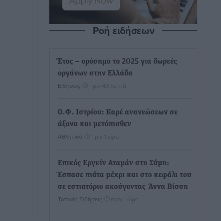
Ροή ειδήσεων
Έτος – ορόσημο το 2025 για δωρεές
οργάνων στην Ελλάδα
Ειδήσεις
•
πριν 43 λεπτά
Ο.Φ. Ιστρίου: Καρέ ανανεώσεων σε
άξονα και μετόπισθεν
Αθλητικά
•
πριν 1 ώρα
Επικός Εργκίν Αταμάν στη Σύμη:
Έσπασε πιάτα μέχρι και στο κεφάλι του
σε εστιατόριο ακούγοντας Άννα Βίσση
Τοπικές Ειδήσεις
•
πριν 1 ώρα