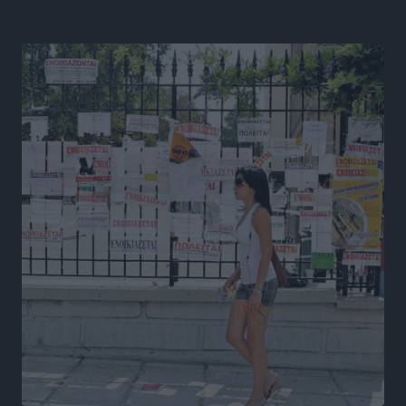
δεν υπάρχουν περιθώρια εφησυχασμού
Ειδήσεις
•
πριν 17 ώρες
Στον Άγιο Νικόλαο Χάλκης ανοίγει ξανά το
ανανεωμένο εκκλησιαστικό μουσείο από τη Λέσχη
Lions Χάλκης
Τοπικές Ειδήσεις
•
πριν 17 ώρες
Ρόδος: «Βουλιάζει» από τουρίστες – Πάνω από 1 εκατ.
επιβάτες και 55 κρουαζιερόπλοια
Τοπικές Ειδήσεις
•
πριν 18 ώρες
Γ’ Εθνική Κατηγορία: Οι ημερομηνίες των
αγωνιστικών της κανονικής περιόδου
Αθλητικά
•
πριν 23 ώρες
Συνελήφθησαν δύο άτομα στην Κάρπαθο για άγρα
πελατών