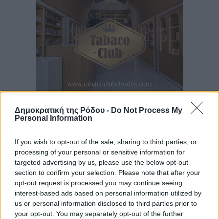
Δημοκρατική της Ρόδου -
Do Not Process My
Ροή ειδήσεων
Personal Information
If you wish to opt-out of the sale, sharing to third parties, or
Τουρνάς για φωτιές: «Κανένα περιθώριο
processing of your personal or sensitive information for
εφησυχασμού» – Σε πλήρη ετοιμότητα ο μηχανισμός
targeted advertising by us, please use the below opt-out
section to confirm your selection. Please note that after your
Ειδήσεις
•
πριν 22 λεπτά
opt-out request is processed you may continue seeing
interest-based ads based on personal information utilized by
Καιρός: Επιμένουν οι υψηλές θερμοκρασίες – Ισχυρά
us or personal information disclosed to third parties prior to
μελτέμια έως 9 μποφόρ, σε «Red Code» 6 περιοχές
your opt-out. You may separately opt-out of the further