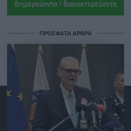
Κ. Σπανός: Παρά την αυξημένη τουριστική κίνηση, η
αγορά της Ρόδου κινείται κάτω από τις προσδοκίες
Ρεπορτάζ
•
πριν 3 ώρες
ΠΡΟΣΦΑΤΑ ΑΡΘΡΑ
Ο λαγοκέφαλος βρήκε επιτέλους τιμή, μένει να βρεθεί
και σχέδιο
Δημο-Κρίσεις
•
πριν 3 ώρες
Το ΠΑΣΟΚ στα Δωδεκάνησα ψάχνει έξι και του
περισσεύουν 14
Δημο-Κρίσεις
•
πριν 4 ώρες
Η Ροδιακή Επαυλη περιμένει ακόμα να βρεθεί κάποιος
να την αναλάβει
Δημο-Κρίσεις
•
πριν 4 ώρες