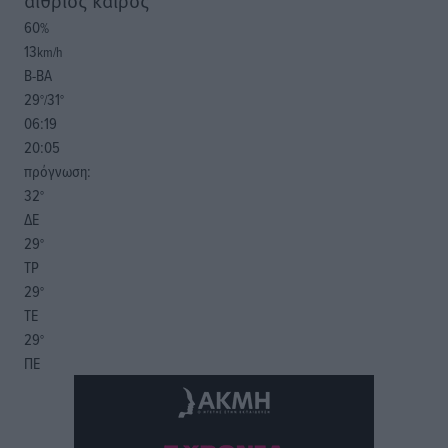
αίθριος καιρός
60
%
13
km/h
Β-ΒΑ
29
31
°/
°
06:19
20:05
πρόγνωση:
32
°
ΔΕ
29
°
ΤΡ
29
°
ΤΕ
29
°
ΠΕ