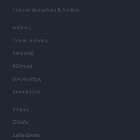
θαυμάτων της αναμονής
Πολιτική Απορρήτου & Cookies
Δημο-Κρίσεις
•
πριν 24 ώρες
Ειδήσεις
ΣΕΤΕ: Σημαντική θεσμική εξέλιξη η ΚΥΑ για το ΕΧΠ
για τον τουρισμό
Τοπικές Ειδήσεις
Ειδήσεις
•
πριν 24 ώρες
Ρεπορτάζ
Αθλητικά
Συνεντεύξεις
Δημο-Κρίσεις
Κόσμος
Ελλάδα
Δωδεκάνησα