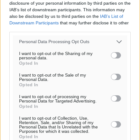
Τοπικές Ειδήσεις
•
πριν 1 ώρα
disclosure of your personal information by third parties on the
IAB’s list of downstream participants. This information may
also be disclosed by us to third parties on the
IAB’s List of
Τα φοιτητικά ενοίκια «τινάζουν στον αέρα» τους
Downstream Participants
that may further disclose it to other
οικογενειακούς προϋπολογισμούς
third parties.
Ειδήσεις
•
πριν 1 ώρα
Personal Data Processing Opt Outs
Δύο νέοι ξενώνες παραδόθηκαν στις Ένοπλες
I want to opt-out of the Sharing of my
personal data.
Δυνάμεις στη νήσο Ρω
Opted In
Τοπικές Ειδήσεις
•
πριν 1 ώρα
I want to opt-out of the Sale of my
Personal Data.
Συνεχίζεται η έξοδος του Αυγούστου – Πάνω από
Opted In
34.000 αναχωρούν σήμερα μόνο από τον Πειραιά
I want to opt-out of processing my
Ειδήσεις
•
πριν 2 ώρες
Personal Data for Targeted Advertising.
Opted In
Μόνιμες θέσεις στους παιδικούς σταθμούς: Οι
I want to opt-out of Collection, Use,
Retention, Sale, and/or Sharing of my
προϋποθέσεις, η 24μηνη εμπειρία και οι προθεσμίες
Personal Data that Is Unrelated with the
Purposes for which it was collected.
για τους δήμους
Opted In
Τοπικές Ειδήσεις
•
πριν 2 ώρες