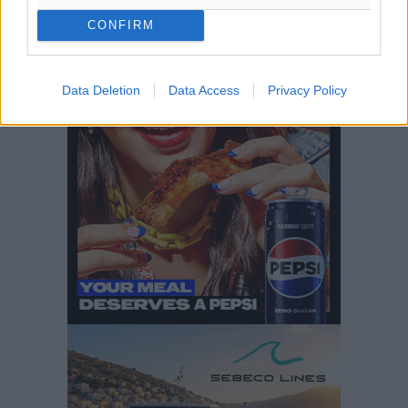
CONFIRM
Δεύτερη πηγή εισοδήματος για τους επαγγελματίες
Περισσότερες ειδήσεις
ψαράδες ο αλιευτικός τουρισμός
Data Deletion
Data Access
Privacy Policy
Ειδήσεις
•
πριν 2 ώρες
Ακαθάριστα οικόπεδα: Τι γίνεται όταν ο ιδιοκτήτης
δεν τα καθαρίσει – Πώς κινούνται δήμοι και ΠΣ,
ποιος πληρώνει τον λογαριασμό
Τοπικές Ειδήσεις
•
πριν 2 ώρες
Πού κινούνται οι κρατήσεις last minute σε Ελλάδα
από Γερμανούς
Ειδήσεις
•
πριν 2 ώρες
Οδηγός στη Ρόδο τράκαρε σταθμευμένο αυτοκίνητο,
παρέσυρε 72χρονο και διέφυγε
Τοπικές Ειδήσεις
•
πριν 2 ώρες