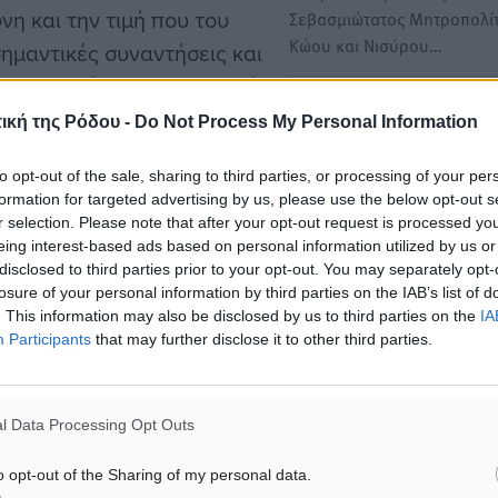
νη και την τιμή που του
Σεβασμιώτατος Μητροπολί
Κώου και Νισύρου…
σημαντικές συναντήσεις και
να, σημειώνοντας τη στενή
Συγχαρητήρια Νικητιάδη π
αρχείου προς την τοπική
ική της Ρόδου -
Do Not Process My Personal Information
Μητροπολίτη Κώου και Νι
Ναθαναήλ για την αναγόρ
to opt-out of the sale, sharing to third parties, or processing of your per
του σε Διδάκτορα του ΕΚΠ
formation for targeted advertising by us, please use the below opt-out s
σιαστικών ζητημάτων, αλλά
Τα θερμά και ειλικρινή του
r selection. Please note that after your opt-out request is processed y
eing interest-based ads based on personal information utilized by us or
ροβλήματα που
συγχαρητήρια προς τον
disclosed to third parties prior to your opt-out. You may separately opt-
Σεβασμιώτατο Μητροπολίτ
ίχε την ευκαιρία να θέσει
losure of your personal information by third parties on the IAB’s list of
και…
κατά τη διάρκεια επαφών
. This information may also be disclosed by us to third parties on the
IA
Participants
that may further disclose it to other third parties.
Με τον Εσπερινό της Συγν
την Κυριακή ανοίγει η Με
 στελέχωσης ενοριών της
Τεσσαρακοστή - Θα χοροστ
l Data Processing Opt Outs
εξέλιξη η αναζήτηση νέου
ο Μητροπολίτης Ρόδου
o opt-out of the Sharing of my personal data.
διού, μετά την
Από την Ιερά Μητρόπολη 