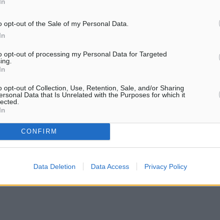
In
ανακοινώθηκε ότι την Κυρι
ίου.
Τυρινής 2 Μαρτίου…
o opt-out of the Sale of my Personal Data.
In
to opt-out of processing my Personal Data for Targeted
ing.
In
#Αθήνα
o opt-out of Collection, Use, Retention, Sale, and/or Sharing
ersonal Data that Is Unrelated with the Purposes for which it
lected.
In
CONFIRM
ματα αναζήτησης
ε μας στο Google News ★ ↗
Data Deletion
Data Access
Privacy Policy
ήστε