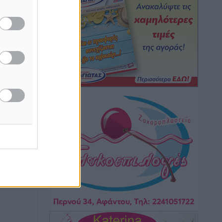
ακή της
Γ.Σ. Διαγόρας: Εντατική προετοιμασία
και επιστροφή Ρίζου στις Ακαδημίες
Αθλητικά
•
πριν 2 ώρες
Εθνική Ανδρών: Ραντεβού στο Telekom
Center Athens
Αθλητικά
•
πριν 2 ώρες
ΕΠΟ: Απέσυρε τη στήριξή της στην
υποψηφιότητα του Ινφαντίνο
Αθλητικά
•
πριν 2 ώρες
Φοίβος Κω: Το «ευχαριστώ» για το 9ο
Kos 3X3 Basketball Festival
Αθλητικά
•
πριν 3 ώρες