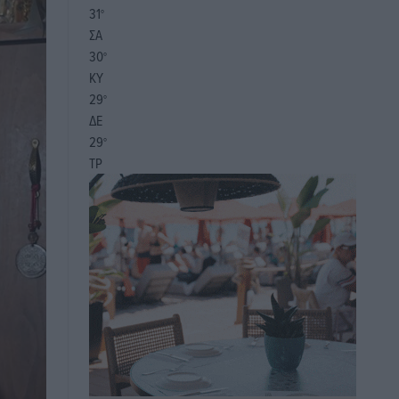
31
°
ΣΑ
30
°
ΚΥ
29
°
ΔΕ
29
°
ΤΡ