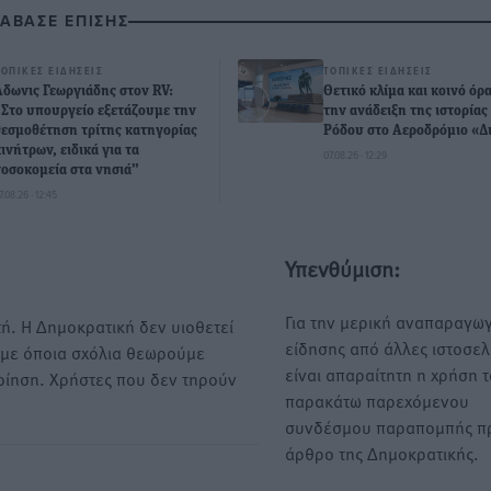
ΙΑΒΑΣΕ ΕΠΙΣΗΣ
ΤΟΠΙΚΈΣ ΕΙΔΉΣΕΙΣ
ΤΟΠΙΚΈΣ ΕΙΔΉΣΕΙΣ
Άδωνις Γεωργιάδης στον RV:
Θετικό κλίμα και κοινό όρ
“Στο υπουργείο εξετάζουμε την
την ανάδειξη της ιστορίας
θεσμοθέτηση τρίτης κατηγορίας
Ρόδου στο Αεροδρόμιο «Δ
κινήτρων, ειδικά για τα
07.08.26 · 12:29
νοσοκομεία στα νησιά”
7.08.26 · 12:45
Υπενθύμιση:
Για την μερική αναπαραγωγ
ή. Η Δημοκρατική δεν υιοθετεί
είδησης από άλλες ιστοσελ
υμε όποια σχόλια θεωρούμε
είναι απαραίτητη η χρήση 
οίηση. Χρήστες που δεν τηρούν
παρακάτω παρεχόμενου
συνδέσμου παραπομπής πρ
άρθρο της Δημοκρατικής.