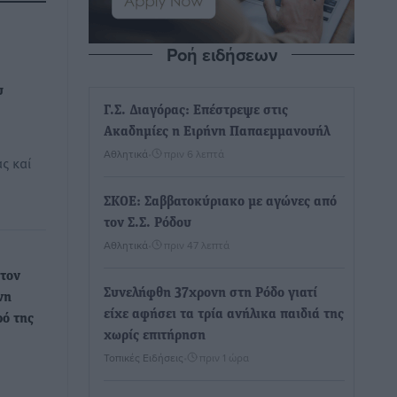
Ροή ειδήσεων
υ
Γ.Σ. Διαγόρας: Επέστρεψε στις
Ακαδημίες η Ειρήνη Παπαεμμανουήλ
Αθλητικά
•
πριν 6 λεπτά
ς καί
ΣΚΟΕ: Σαββατοκύριακο με αγώνες από
τον Σ.Σ. Ρόδου
Αθλητικά
•
πριν 47 λεπτά
τον
Συνελήφθη 37χρονη στη Ρόδο γιατί
νη
είχε αφήσει τα τρία ανήλικα παιδιά της
ρό της
χωρίς επιτήρηση
Τοπικές Ειδήσεις
•
πριν 1 ώρα