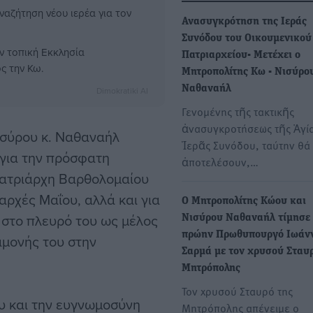
ναζήτηση νέου ιερέα για τον
Ανασυγκρότηση της Ιεράς
Συνόδου του Οικουμενικού
ν τοπική Εκκλησία
Πατριαρχείου- Μετέχει ο
ς την Κω.
Μητροπολίτης Κω - Νισύρο
Ναθαναήλ
Dimokratiki AI
Γενομένης τῆς τακτικῆς
ἀνασυγκροτήσεως τῆς Ἁγία
ισύρου κ. Ναθαναήλ
Ἱερᾶς Συνόδου, ταύτην θά
 για την πρόσφατη
ἀποτελέσουν,…
Πατριάρχη Βαρθολομαίου
αρχές Μαΐου, αλλά και για
Ο Μητροπολίτης Κώου και
ι στο πλευρό του ως μέλος
Νισύρου Ναθαναήλ τίμησε 
πρώην Πρωθυπουργό Ιωάν
αμονής του στην
Σαρμά με τον χρυσού Σταυ
Μητρόπολης
Τον χρυσού Σταυρό της
υ και την ευγνωμοσύνη
Μητρόπολης απένειμε ο