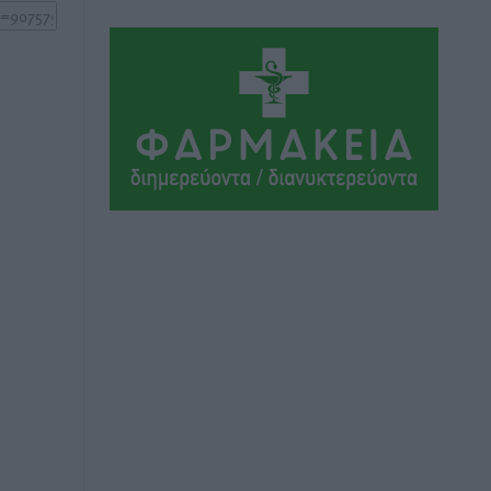
Αεροδρόμιο «Διαγόρας»
Τοπικές Ειδήσεις
•
πριν 3 ώρες
Αντώνης Καμπουράκης: «Ένα
σπουδαίο έργο πολιτισμού για τη Ρόδο,
που σχεδιάσαμε και εξασφαλίσαμε τη
χρηματοδότησή του, γίνεται
πραγματικότητα»
Τοπικές Ειδήσεις
•
πριν 3 ώρες
Στο Α΄ Νεκροταφείο το μνημόσυνο για
τον έναν χρόνο από τον θάνατο της
Λένας Σαμαρά
Ειδήσεις
•
πριν 4 ώρες
Κυριάκος Μητσοτάκης: Ανάσα στα
Χανιά, αλλά με το βλέμμα στη ΔΕΘ και