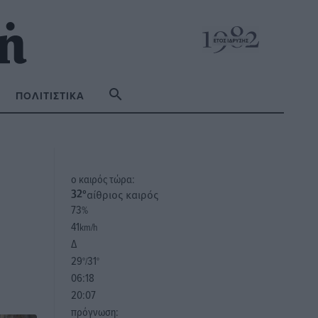
ΠΟΛΙΤΙΣΤΙΚΆ
o καιρός τώρα:
αίθριος καιρός
32
°
73
%
41
km/h
Δ
29
31
°/
°
06:18
20:07
πρόγνωση: