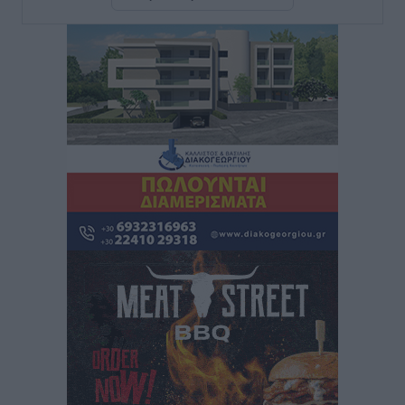
– Στο μικροσκόπιο τουριστικοί προορισμοί, ταμειακές
και συναλλαγές POS
Ειδήσεις
•
πριν 2 ώρες
Δημόσιο: Το νέο καθεστώς επιλογής προϊσταμένων, τι
προβλέπει το νομοσχέδιο του Υπ. Εσωτερικών
Ειδήσεις
•
πριν 2 ώρες
Ποιες κατηγορίες καταστημάτων συγκεντρώνουν τη
μεγαλύτερη κίνηση
Ειδήσεις
•
πριν 3 ώρες
Αστυπάλαια: Το φως που μένει αναμμένο στο κάστρο
Τοπικές Ειδήσεις
•
πριν 3 ώρες
Τουρισμός: «Φτωχός συγγενής κάμπινγκ και
τροχόσπιτα