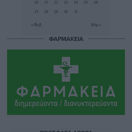
20
21
22
23
24
25
26
Τοπικές Ειδήσεις
•
πριν 23 ώρες
27
28
29
30
31
Γιώργος Χατζημάρκος: Στηρίζουμε τις εκδηλώσεις
« Φεβ
Απρ »
που γίνονται στα νησιά μας γιατί ο πολιτισμός είναι
δικαίωμα όλων και δύναμη ζωής
ΦΑΡΜΑΚΕΙΑ
Τοπικές Ειδήσεις
•
πριν 23 ώρες
Κάρπαθος: Παλιά πυρομαχικά εντοπίστηκαν στο
Αρδάνι – Απαγορεύτηκε η κολύμβηση στην περιοχή
Τοπικές Ειδήσεις
•
πριν 24 ώρες