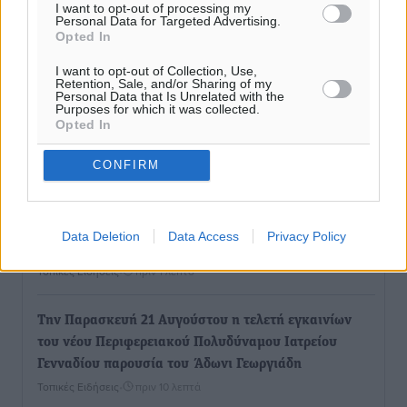
I want to opt-out of processing my
Personal Data for Targeted Advertising.
Opted In
I want to opt-out of Collection, Use,
Retention, Sale, and/or Sharing of my
Personal Data that Is Unrelated with the
Purposes for which it was collected.
Opted In
Ροή ειδήσεων
CONFIRM
Προχωρά η ανάπλαση του παράκτιου μετώπου της
Πόθιας με χρηματοδότηση 3,58 εκατ. ευρώ από το
Data Deletion
Data Access
Privacy Policy
ΕΣΠΑ 2021-2027
Τοπικές Ειδήσεις
•
πριν 1 λεπτό
Την Παρασκευή 21 Αυγούστου η τελετή εγκαινίων
του νέου Περιφερειακού Πολυδύναμου Ιατρείου
Γενναδίου παρουσία του Άδωνι Γεωργιάδη
Τοπικές Ειδήσεις
•
πριν 10 λεπτά