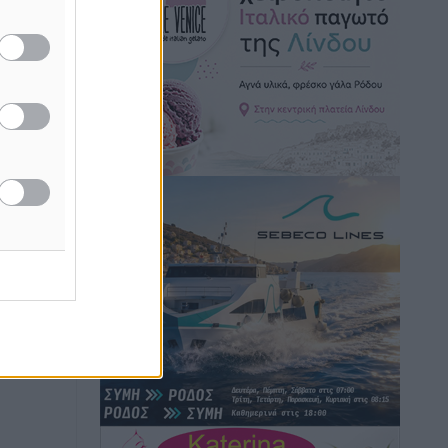
Τοπικές Ειδήσεις
•
πριν 14 ώρες
Iατρικός Σύλλογος Ροδου προς Α.
Γεωργιάδη: Στρατηγικές Προτάσεις για
την Ενίσχυση της Δημόσιας Υγείας στη
Νησιωτική Ελλάδα και στα
Νοσοκομεία της Γ΄ Ζώνης
Τοπικές Ειδήσεις
•
πριν 14 ώρες
Πάνθηρες: Ξεκίνησαν αισιόδοξοι για
την παρθενική “πτήση” τους
Αθλητικά
•
πριν 14 ώρες
Άρης Αρχαγγέλου: Στο πλευρό του
άτυχου Ιάκωβου Θωμά
Αθλητικά
•
πριν 14 ώρες