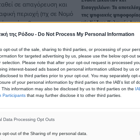
Ένωση Δικαστών και
ταθεί σε απαγόρευση και
Εισαγγελέων: Τα αποτελέσ
φική περιοχή (πχ σε Νομό
της ψηφιακής ψηφοφορίας 
ιότι τούτο θα
νέο Κώδικα Πολιτικής Δικο
ρθρου 11 του Συντάγματος
Ολοκληρώθηκε η διαδικασ
ική της Ρόδου -
Do Not Process My Personal Information
ηλεκτρονικής ψηφοφορίας
άρθρου 48 του Συντάγματος
διοργάνωσε η Ένωση Δικασ
βώλου/Βλάχου, Το
to opt-out of the sale, sharing to third parties, or processing of your per
Εισαγγελέων, στην…
formation for targeted advertising by us, please use the below opt-out s
 Κ. Χρυσόγονο, Ατομικά και
r selection. Please note that after your opt-out request is processed y
eing interest-based ads based on personal information utilized by us or
Ένωση Δικαστών και
disclosed to third parties prior to your opt-out. You may separately opt-
Εισαγγελέων: Καταστροφικ
losure of your personal information by third parties on the IAB’s list of
την απονομή της Δικαιοσύν
. This information may also be disclosed by us to third parties on the
IA
Participants
that may further disclose it to other third parties.
ν/σ για τον Κώδικα Πολιτικ
Δικονομίας
Την έντονη αντίδραση της
l Data Processing Opt Outs
Δικαστών και Εισαγγελέων
Ελλάδος προκάλεσε η
o opt-out of the Sharing of my personal data.
παρουσίαση…