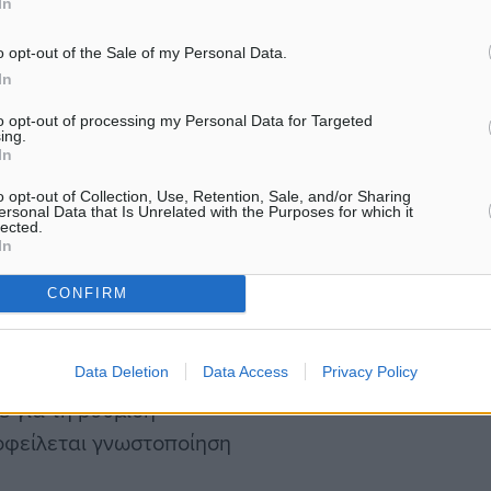
In
o opt-out of the Sale of my Personal Data.
In
to opt-out of processing my Personal Data for Targeted
ing.
Συντάγματος, την οποία
In
ηνικής Αστυνομίας, αφορά
o opt-out of Collection, Use, Retention, Sale, and/or Sharing
ορισμού της ελεύθερης
ersonal Data that Is Unrelated with the Purposes for which it
lected.
γκεκριμένου πολίτη) και
In
υπαίθριες συναθροίσεις
CONFIRM
νο το άρθρο 11.
ις συναθροίσεις κατά την
τομαγιάς, σύμφωνα με το
Data Deletion
Data Access
Privacy Policy
 για τη ρύθμιση
 οφείλεται γνωστοποίηση