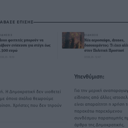
ΙΑΒΑΣΕ ΕΠΙΣΗΣ
ΕΙΔΉΣΕΙΣ
ΕΙΔΉΣΕΙΣ
Ποιοι φοιτητές μπορούν να
Νέα αεροσκάφη, drones,
λάβουν ενίσχυση για στέγη έως
δασοκομάντος: Τι έχει αλλ
2.500 ευρώ
στην Πολιτική Προστασί
7.08.26 · 18:10
07.08.26 · 12:47
Υπενθύμιση:
Για την μερική αναπαραγωγ
ή. Η Δημοκρατική δεν υιοθετεί
είδησης από άλλες ιστοσελ
υμε όποια σχόλια θεωρούμε
είναι απαραίτητη η χρήση 
οίηση. Χρήστες που δεν τηρούν
παρακάτω παρεχόμενου
συνδέσμου παραπομπής πρ
άρθρο της Δημοκρατικής.