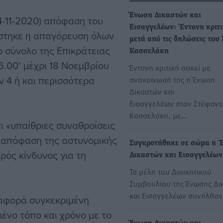
Ένωση Δικαστών και
14-11-2020) απόφαση του
Εισαγγελέων: Έντονη κριτ
στηκε η απαγόρευση όλων
μετά από τις δηλώσεις του 
 σύνολο της Επικράτειας
Κασσελάκη
6.00’ μέχρι 18 Νοεμβρίου
Έντονη κριτική ασκεί με
ν 4 ή και περισσότερα
ανακοίνωσή της η Ένωση
Δικαστών και
Εισαγγελέων στον Στέφανο
Κασσελάκη, με…
τι «υπαίθριες συναθροίσεις
 απόφαση της αστυνομικής
Συγκροτήθηκε σε σώμα η 
αρός κίνδυνος για τη
Δικαστών και Εισαγγελέων
Τα μέλη του Διοικητικού
Συμβουλίου της Ένωσης Δι
και Εισαγγελέων συνήλθαν
 αφορά συγκεκριμένη
μένο τόπο και χρόνο με το