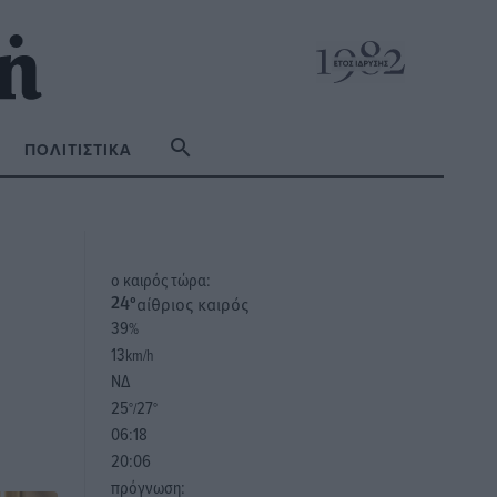
ΠΟΛΙΤΙΣΤΙΚΆ
o καιρός τώρα:
αίθριος καιρός
24
°
39
%
13
km/h
ΝΔ
25
27
°/
°
06:18
20:06
πρόγνωση: