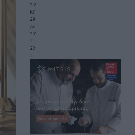
33
°
ΚΥ
29
°
ΔΕ
29
°
ΤΡ
28
°
ΤΕ