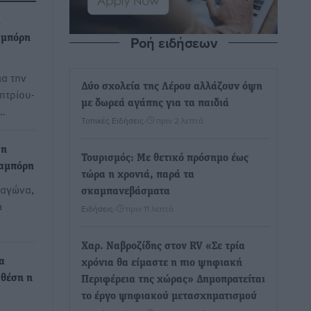
η
Ροή ειδήσεων
αμπόρη
ια την
Δύο σχολεία της Λέρου αλλάζουν όψη
ητρίου-
με δωρεά αγάπης για τα παιδιά
g…
Τοπικές Ειδήσεις
•
πριν 2 λεπτά
 η
Τουρισμός: Με θετικό πρόσημο έως
ταμπόρη
τώρα η χρονιά, παρά τα
 αγώνα,
σκαμπανεβάσματα
a
Ειδήσεις
•
πριν 11 λεπτά
Χαρ. Ναβροζίδης στον RV «Σε τρία
α
χρόνια θα είμαστε η πιο ψηφιακή
 θέση η
Περιφέρεια της χώρας» Δημοπρατείται
το έργο ψηφιακού μετασχηματισμού