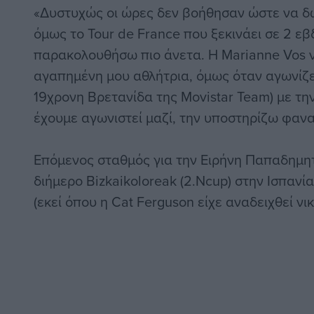
«Δυστυχώς οι ώρες δεν βοήθησαν ώστε να δω
όμως το Tour de France που ξεκινάει σε 2 ε
παρακολουθήσω πιο άνετα. Η Marianne Vos νο
αγαπημένη μου αθλήτρια, όμως όταν αγωνίζετ
19χρονη Βρετανίδα της Movistar Team) με την
έχουμε αγωνιστεί μαζί, την υποστηρίζω φανα
Επόμενος σταθμός για την Ειρήνη Παπαδημη
διήμερο Bizkaikoloreak (2.Ncup) στην Ισπανία
(εκεί όπου η Cat Ferguson είχε αναδειχθεί νι