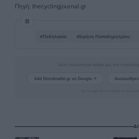
Πηγή: thecyclingjournal.gr
#Ποδηλασία
#Ειρήνη Παπαδημητρίου
Δείτε περισσότερα άρθρα μας στα αποτελέσ
Add Dimokratiki.gr on Google ↗
Ακολουθήστ
Στο Google News πατήστε ★ Ακολουθ
Δ