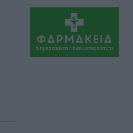
Το στενό της Κρεμαστής μπήκε στη
λίστα των 7 θαυμάτων της αναμονής
Δημο-Κρίσεις
•
πριν 7 ώρες
ΣΕΤΕ: Σημαντική θεσμική εξέλιξη η
ΚΥΑ για το ΕΧΠ για τον τουρισμό
Ειδήσεις
•
πριν 7 ώρες
Γ. Χατζημάρκος: “Δύο μεγάλες
δεσμεύσεις Γεωργιάδη” – Κίνητρα για
τους γιατρούς των νησιών και
συνεργασία Ρόδου με το Αττικόν για το
Ακτινοθεραπευτικό
Τοπικές Ειδήσεις
•
πριν 7 ώρες
Σούπερ μάρκετ: Διευρύνεται η εθνική
πρωτοβουλία για τις τιμές – Eρχονται
νέες συμμετοχές εταιρειών