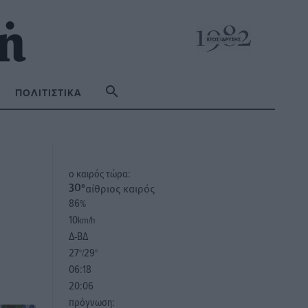
ΠΟΛΙΤΙΣΤΙΚΆ
o καιρός τώρα:
αίθριος καιρός
30
°
86
%
10
km/h
Δ-ΒΔ
27
29
°/
°
06:18
20:06
πρόγνωση: