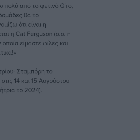
 πολύ από το φετινό Giro,
βδομάδες θα το
μίζω ότι είναι η
αι η Cat Ferguson (σ.σ. η
 οποία είμαστε φίλες και
τικά!»
τρίου- Σταμπόρη το
 στις 14 και 15 Αυγούστου
κήτρια το 2024).