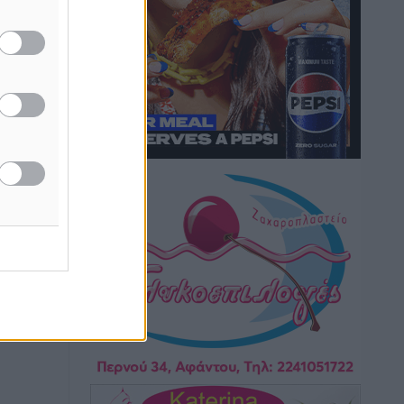
Στον Άγιο Νικόλαο Χάλκης ανοίγει
ξανά το ανανεωμένο εκκλησιαστικό
μουσείο από τη Λέσχη Lions Χάλκης
Τοπικές Ειδήσεις
•
πριν 45 λεπτά
Ρόδος: «Βουλιάζει» από τουρίστες –
Πάνω από 1 εκατ. επιβάτες και 55
κρουαζιερόπλοια
Τοπικές Ειδήσεις
•
πριν 55 λεπτά
Γ’ Εθνική Κατηγορία: Οι ημερομηνίες
των αγωνιστικών της κανονικής
περιόδου
Αθλητικά
•
πριν 6 ώρες
Συνελήφθησαν δύο άτομα στην
Κάρπαθο για άγρα πελατών
Τοπικές Ειδήσεις
•
πριν 7 ώρες