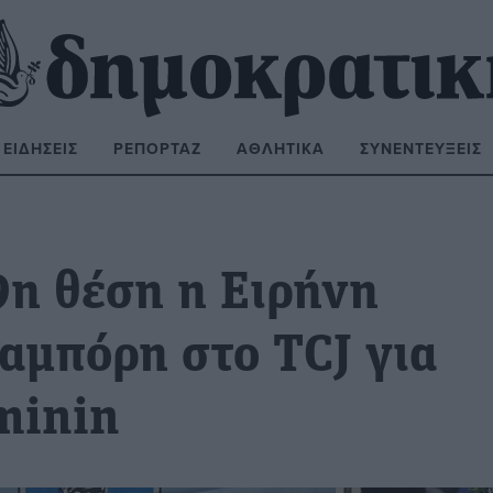
ΕΙΔΉΣΕΙΣ
ΡΕΠΟΡΤΆΖ
ΑΘΛΗΤΙΚΆ
ΣΥΝΕΝΤΕΎΞΕΙΣ
ΝΑΖΉΤΗΣΗ:
9η θέση η Ειρήνη
αμπόρη στο TCJ για
minin