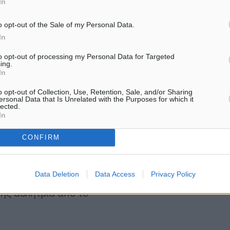
In
συνθήκες – χαρακτηριστικό
ν 5 φορές το χρόνο στο
o opt-out of the Sale of my Personal Data.
νια. Όμως είμαι καλά και
In
αι για το Παγκόσμιο
to opt-out of processing my Personal Data for Targeted
ing.
In
o opt-out of Collection, Use, Retention, Sale, and/or Sharing
ματα τακτικής, όμως και
ersonal Data that Is Unrelated with the Purposes for which it
lected.
 με την NXTG με βοηθούν
In
ω ότι ήταν ο πρώτος
CONFIRM
νούσε η ανηφόρα».
Data Deletion
Data Access
Privacy Policy
en, σε ερώτηση αν το
της αθλήτρια από το