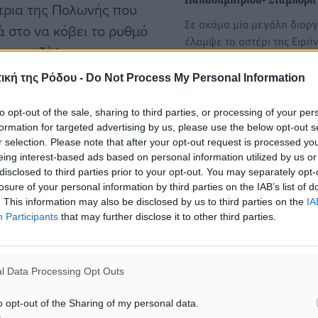
Παπαδημητρίου- Σταμπόρη
τρια της Πολωνής που
Σε ακόμα μία μεγάλη διορ
 στο να κόβει το ρυθμό
έλαμψε το αστέρι της Ειρή
 τις μαζέψουμε, αν και
Παπαδημητρίου- Σταμπόρη
α προσπάθεια να οργανώσω
ική της Ρόδου -
Do Not Process My Personal Information
 και άλλες αθλήτριες δεν
Ποδηλασία: Στην Τσεχία η 
to opt-out of the sale, sharing to third parties, or processing of your per
Παπαδημητρίου- Σταμπόρη
formation for targeted advertising by us, please use the below opt-out s
Σε ακόμα ένα σπουδαίο δι
r selection. Please note that after your opt-out request is processed y
αγώνα ποδηλασίας δρόμου
η να επιτεθώ, αλλά δεν
eing interest-based ads based on personal information utilized by us or
συμμετάσχει η Ροδίτισσα…
disclosed to third parties prior to your opt-out. You may separately opt-
ικά δεν μπήκα καν στη
losure of your personal information by third parties on the IAB’s list of
 ελαφρώς απογοητευμένη
. This information may also be disclosed by us to third parties on the
IA
Participants
that may further disclose it to other third parties.
έψουν’’ νωρίτερα.
ιώθω ότι είμαι σε αρκετά
l Data Processing Opt Outs
ι έχω τις δυνάμεις να
o opt-out of the Sharing of my personal data.
ιες, πολλές από τις