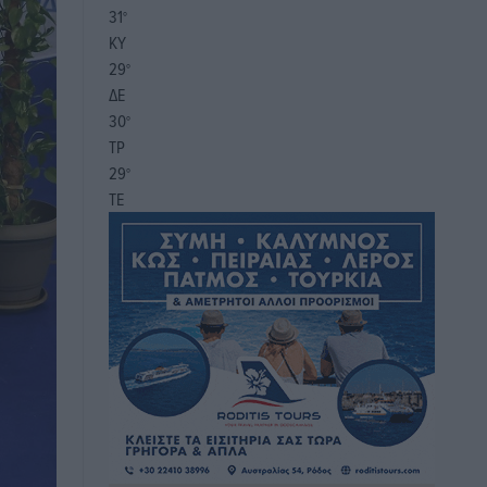
31
°
ΚΥ
29
°
ΔΕ
30
°
ΤΡ
29
°
ΤΕ