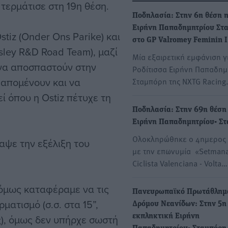
τερμάτισε στη 19η θέση.
Ποδηλασία: Στην 6η θέση 
Ειρήνη Παπαδημητρίου Στ
tiz (Onder Ons Parike) και
στο GP Valromey Feminin I
sley R&D Road Team), μαζί
Μία εξαιρετική εμφάνιση γ
ν να αποσπαστούν στην
Ροδίτισσα Ειρήνη Παπαδημ
 απομένουν και να
Σταμπόρη της NXTG Racin
ί όπου η Ostiz πέτυχε τη
Ποδηλασία: Στην 69η θέση
Ειρήνη Παπαδημητρίου- Σ
Ολοκληρώθηκε ο 4ημερος
αψε την εξέλιξη του
με την επωνυμία «Setman
Ciclista Valenciana - Volta…
 όμως καταφέραμε να τις
Πανευρωπαϊκό Πρωτάθλημ
ματισμό (σ.σ. στα 15”,
Δρόμου Νεανίδων: Στην 5η
), όμως δεν υπήρχε σωστή
εκπληκτική Ειρήνη