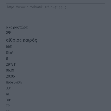
o καιρός τώρα:
29
°
αίθριος καιρός
55
%
8
km/h
Β
29
31
°/
°
06:19
20:05
πρόγνωση:
33
°
ΔΕ
30
°
ΤΡ