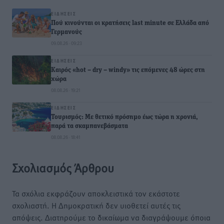
ΕΙΔΉΣΕΙΣ
Πού κινούνται οι κρατήσεις last minute σε Ελλάδα από
Γερμανούς
09.08.26 · 09:23
ΕΙΔΉΣΕΙΣ
Καιρός «hot – dry – windy» τις επόμενες 48 ώρες στη
χώρα
08.08.26 · 19:21
ΕΙΔΉΣΕΙΣ
Τουρισμός: Με θετικό πρόσημο έως τώρα η χρονιά,
παρά τα σκαμπανεβάσματα
08.08.26 · 18:41
Σχολιασμός Άρθρου
Τα σχόλια εκφράζουν αποκλειστικά τον εκάστοτε
σχολιαστή. Η Δημοκρατική δεν υιοθετεί αυτές τις
απόψεις. Διατηρούμε το δικαίωμα να διαγράψουμε όποια