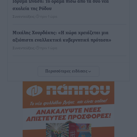
Ιδρυμα Ωνάση: Το όραμα πίσω από τα δύο νέα
σχολεία της Ρόδου
Συνεντεύξεις
•
πριν 1 ώρα
Μιχάλης Χουρδάκης: «Η χώρα χρειάζεται μια
αξιόπιστη εναλλακτική κυβερνητική πρόταση»
Συνεντεύξεις
•
πριν 1 ώρα
Σεβ. Μητροπολίτης Ρόδου κ. Κύριλλος: «Ο Αύγουστος
Περισσότερες ειδήσεις
είναι ο μήνας της Παναγίας και η Θεία Λειτουργία η
καρδιά της ζωής της Εκκλησίας»
Συνεντεύξεις
•
πριν 1 ώρα
Πρέσβης της Βραζιλίας: «Η Ελλάδα και η Βραζιλία
έχουν τεράστιες ευκαιρίες συνεργασίας – Η Ρόδος
μπορεί να διαδραματίσει σημαντικό ρόλο»
Συνεντεύξεις
•
πριν 1 ώρα