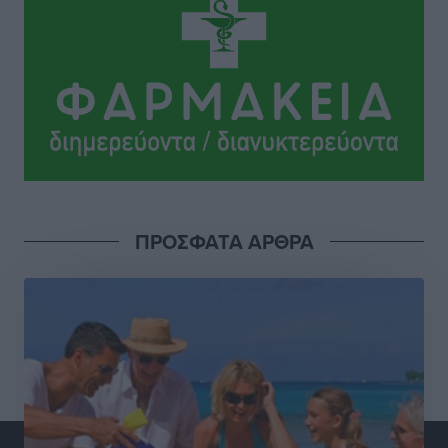
Δύο σχολεία της Λέρου αλλάζουν όψη με δωρεά
αγάπης για τα παιδιά
Τοπικές Ειδήσεις
•
πριν 15 ώρες
Τουρισμός: Με θετικό πρόσημο έως τώρα η χρονιά,
παρά τα σκαμπανεβάσματα
Ειδήσεις
•
πριν 15 ώρες
Χαρ. Ναβροζίδης στον RV «Σε τρία χρόνια θα είμαστε
ΠΡΟΣΦΑΤΑ ΑΡΘΡΑ
η πιο ψηφιακή Περιφέρεια της χώρας» Δημοπρατείται
το έργο ψηφιακού μετασχηματισμού
Τοπικές Ειδήσεις
•
πριν 15 ώρες
Airbnb vs ξενοδοχεία – Πώς αλλάζει ο χάρτης της
φιλοξενίας
Ειδήσεις
•
πριν 15 ώρες