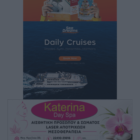
Τσαμπίκα Διαμαντή: Η Ρόδος δεν μπορεί να σχεδιάζει
το μέλλον της μέσα στην αβεβαιότητα
Συνεντεύξεις
•
πριν 1 ώρα
Η υπογεννητικότητα βάζει λουκέτο σε 11 σχολεία
Πρωτοβάθμιας στα Δωδεκάνησα
Ρεπορτάζ
•
πριν 1 ώρα
Κ. Σπανός: Παρά την αυξημένη τουριστική κίνηση, η
αγορά της Ρόδου κινείται κάτω από τις προσδοκίες
Ρεπορτάζ
•
πριν 1 ώρα
Ο λαγοκέφαλος βρήκε επιτέλους τιμή, μένει να βρεθεί
και σχέδιο
Δημο-Κρίσεις
•
πριν 1 ώρα
Το ΠΑΣΟΚ στα Δωδεκάνησα ψάχνει έξι και του