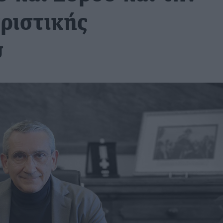
ριστικής
υ