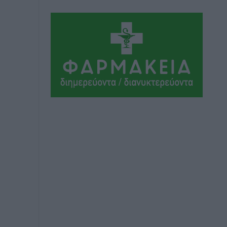
Δεκατέσσερα ονόματα στο τραπέζι για
το ψηφοδέλτιο του ΠΑΣΟΚ στα
Δωδεκάνησα
Τοπικές Ειδήσεις
•
πριν 2 ώρες
Πιλοτικό πρόγραμμα για την
αντιμετώπιση του λαγοκέφαλου σε
Νότιο Αιγαίο και Κρήτη
Τοπικές Ειδήσεις
•
πριν 2 ώρες
Οι θαυματουργές Παναγίες της
Δωδεκανήσου: Τα προσωνύμια και οι
θρύλοι
Ρεπορτάζ
•
πριν 2 ώρες
Τριήμερο εξόδου: Πάνω από 129.000
επιβάτες αναχωρούν από Πειραιά,