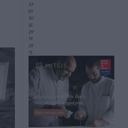
33
°
ΚΥ
30
°
ΔΕ
29
°
ΤΡ
28
°
ΤΕ