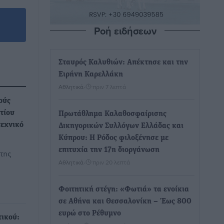
Ροή ειδήσεων
Σταυρός Καλυθιών: Απέκτησε και την
Ειρήνη Καρελλάκη
Αθλητικά
•
πριν 7 λεπτά
ούς
τίου
Πρωτάθλημα Καλαθοσφαίρισης
τεχνικό
Δικηγορικών Συλλόγων Ελλάδας και
Κύπρου: Η Ρόδος φιλοξένησε με
επιτυχία την 17η διοργάνωση
της
Αθλητικά
•
πριν 20 λεπτά
Φοιτητική στέγη: «Φωτιά» τα ενοίκια
σε Αθήνα και Θεσσαλονίκη – Έως 800
ευρώ στο Ρέθυμνο
ικού: