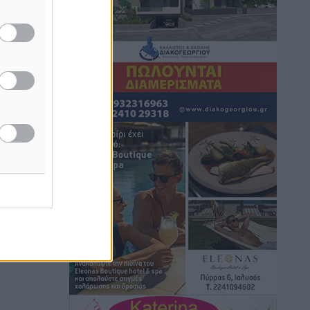
Πίσω
Ειδήσεις
•
πριν 1 ώρα
στην
Βούλγαροι τουρίστες: Λιγότερες
διανυκτερεύσεις στην Ελλάδα, αλλά
18% υψηλότερη δαπάνη ανά
διανυκτέρευση
Ειδήσεις
•
πριν 1 ώρα
Βέλγοι τουρίστες: Στα 547,9 εκατ. ευρώ
οι εισπράξεις για την Ελλάδα
Ειδήσεις
•
πριν 1 ώρα
Οι κανόνες για τουριστική ανάπτυξη –
Κατηγοριοποιήσεις, ρυθμίσεις και όρια
Τοπικές Ειδήσεις
•
πριν 1 ώρα
Η Τουρκία «γκριζάρει» ξανά το Αιγαίο