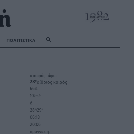
ΠΟΛΙΤΙΣΤΙΚΆ
o καιρός τώρα:
αίθριος καιρός
28
°
66
%
10
km/h
Δ
28
29
°/
°
06:18
20:06
πρόγνωση: