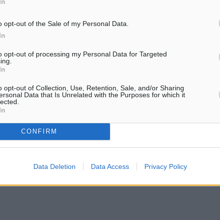
In
• Γιώργος Χατζημάρκος: «
από κάθε χρηματοδότηση 
o opt-out of the Sale of my Personal Data.
Δημόσια Υγεία και πίσω…
διατίθεται για την
In
 ανέρχεται σε
to opt-out of processing my Personal Data for Targeted
ing.
In
o opt-out of Collection, Use, Retention, Sale, and/or Sharing
λή προτάσεων προμήθειας
ersonal Data that Is Unrelated with the Purposes for which it
lected.
δευσης, καθώς και στην
In
ισμού για τις Ακαδημίες
CONFIRM
ου και αναβάθμιση των
ς Σχολής Τουριστικής
Data Deletion
Data Access
Privacy Policy