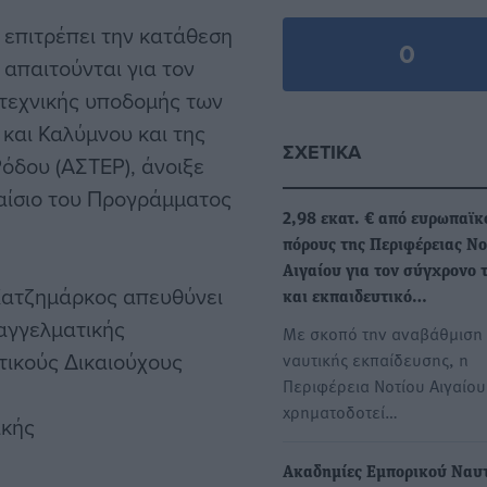
 επιτρέπει την κατάθεση
0
απαιτούνται για τον
οτεχνικής υποδομής των
και Καλύμνου και της
ΣΧΕΤΙΚΆ
όδου (ΑΣΤΕΡ), άνοιξε
λαίσιο του Προγράμματος
2,98 εκατ. € από ευρωπαϊκ
πόρους της Περιφέρειας Νο
Αιγαίου για τον σύγχρονο 
 Χατζημάρκος απευθύνει
και εκπαιδευτικό…
αγγελματικής
Με σκοπό την αναβάθμιση 
τικούς Δικαιούχους
ναυτικής εκπαίδευσης, η
Περιφέρεια Νοτίου Αιγαίου
χρηματοδοτεί…
ικής
Ακαδημίες Εμπορικού Ναυτ