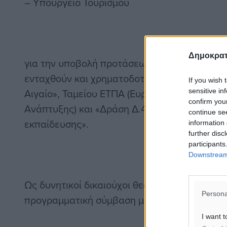
– Υπουργείο Τουρισμού
Δημοκρατ
για την υποβολή προτάσεων έργων (πράξεων
ενταχθούν και χρηματοδοτηθούν στο πλαίσι
If you wish 
Αιγαίο», Ταμείου ΕΤΠΑ (Ευρωπαϊκoύ Ταμείου
sensitive in
confirm you
Ανάπτυξης) και «Δράση Δ.4.3 Βελτίωση υπο
continue se
εκπαίδευσης».
information 
further disc
participants
Downstream 
Ως δυνητικοί δικαιούχοι θεωρούνται και όσοι
Persona
προγραμματική σύμβαση με τους παραπάνω
I want t