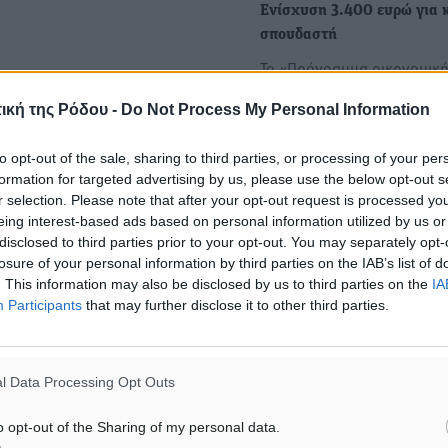
Ενίσχυση 3.400 ευρώ για 
σπουδαστή
To «Πρόγραμμα οικονομικ
ενίσχυσης σπουδαστών/τρ
ική της Ρόδου -
Do Not Process My Personal Information
Ακαδημιών Εμπορικού Ναυ
) προκειμένου να
(Α.Ε.Ν.),για το ακαδημαϊκ
ο του Προγράμματος «Νότιο
to opt-out of the sale, sharing to third parties, or processing of your per
 Περιφερειακής
formation for targeted advertising by us, please use the below opt-out s
Η Περιφέρεια Νοτίου Αιγαί
r selection. Please note that after your opt-out request is processed y
δομών επαγγελματικής
ενισχύει με εξοπλισμό τη
eing interest-based ads based on personal information utilized by us or
disclosed to third parties prior to your opt-out. You may separately opt-
Η Περιφέρεια Νοτίου Αιγαί
losure of your personal information by third parties on the IAB’s list of
πλαίσιο του υποστηρικτικο
. This information may also be disclosed by us to third parties on the
IA
έργου προς την…
Participants
that may further disclose it to other third parties.
3,14 εκατ. ευρώ για το Νο
 φορείς έχουν συνάψει
Ρόδου: Ενίσχυση με σύγχρ
l Data Processing Opt Outs
 αναφερόμενους.
εξοπλισμό, με χρηματοδότ
o opt-out of the Sharing of my personal data.
ευρωπαϊκούς πόρους…