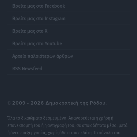
Βρείτε μας στο Facebook
Απόλλωνας Καλυθιών: Πιστός στρατιώτης του ο
Σουηδός του!
Βρείτε μας στο Instagram
Αθλητικά
•
πριν 18 ώρες
Βρείτε μας στο X
Χατζηβασιλείου: Προτεραιότητα της ΕΕ η προστασία
Βρείτε μας στο Youtube
των εξωτερικών συνόρων
Ειδήσεις
•
πριν 19 ώρες
Αρχείο παλαιότερων άρθρων
RSS Newsfeed
Κάρπαθος: Το πιο υποτιμημένο νησί είναι ένας
κρυφός παράδεισος στα Δωδεκάνησα
Τοπικές Ειδήσεις
•
πριν 19 ώρες
Ο Λαμπρος Φισφής στη Ρόδο στις 21 Σεπτεμβρίου
©
2009 - 2026 Δημοκρατική της Ρόδου.
Πολιτιστικά
•
πριν 19 ώρες
Όλα τα δικαιώματα δεσμευμένα. Απαγορεύεται η χρήση ή
επανεκπομπή του ή η αντιγραφή του, σε οποιοδήποτε μέσο, μετά
ΚΑΕ Κολοσσός: Αντίστροφη μέτρηση για την
ή άνευ επεξεργασίας, χωρίς άδεια του εκδότη. Το σύνολο του
προετοιμασία