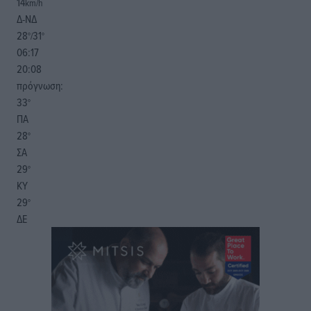
14
km/h
Δ-ΝΔ
28
31
°/
°
06:17
20:08
πρόγνωση:
33
°
ΠΑ
28
°
ΣΑ
29
°
ΚΥ
29
°
ΔΕ