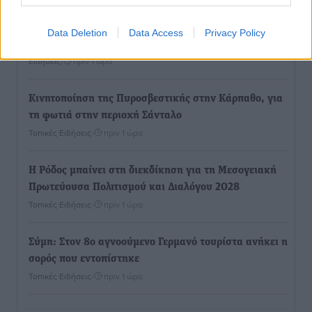
Ακρίβεια: Σημαντικές οι διατακτικές σίτισης για 3
Data Deletion
Data Access
Privacy Policy
στους 4 εργαζομένους
Ειδήσεις
•
πριν 1 ώρα
Κινητοποίηση της Πυροσβεστικής στην Κάρπαθο, για
τη φωτιά στην περιοχή Σάνταλο
Τοπικές Ειδήσεις
•
πριν 1 ώρα
Η Ρόδος μπαίνει στη διεκδίκηση για τη Μεσογειακή
Πρωτεύουσα Πολιτισμού και Διαλόγου 2028
Τοπικές Ειδήσεις
•
πριν 1 ώρα
Σύμη: Στον 8ο αγνοούμενο Γερμανό τουρίστα ανήκει η
σορός που εντοπίστηκε
Τοπικές Ειδήσεις
•
πριν 1 ώρα