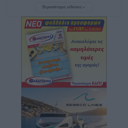
Η σιωπηρή παράταση του Ταμείου Ανάκαμψης για
Περισσότερες ειδήσεις
την Ελλάδα
Ειδήσεις
•
πριν 1 ώρα
Το εκλογικό ρολόι του Μαξίμου χτυπά τέλη Μαΐου του
2027
Τοπικές Ειδήσεις
•
πριν 2 ώρες
ΦΟΔΣΑ Νοτίου Αιγαίου: «Δεν ζητάμε ασυλία – ζητάμε
θεσμική προστασία της αυτοδιοίκησης»
Τοπικές Ειδήσεις
•
πριν 2 ώρες
Στη διαδικασία της απευθείας διαπραγμάτευσης ο
Δήμος Ρόδου για τη ναυαγοσωστική κάλυψη των
παραλιών
Τοπικές Ειδήσεις
•
πριν 2 ώρες
Στο Αυτόφωρο 47χρονος που φέρεται να απείλησε τη