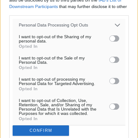
Downstream Participants
that may further disclose it to other
third parties.
Personal Data Processing Opt Outs
I want to opt-out of the Sharing of my
personal data.
Opted In
Ροή ειδήσεων
I want to opt-out of the Sale of my
Personal Data.
Opted In
I want to opt-out of processing my
Ερώτηση Μπελέρη σε Κομισιόν για τη δημιουργία
Personal Data for Targeted Advertising.
«σύγχρονου Ευρωπαϊκού Ταμείου Αντιμετώπισης
Opted In
Φυσικών Καταστροφών»
I want to opt-out of Collection, Use,
Ειδήσεις
•
πριν 1 ώρα
Retention, Sale, and/or Sharing of my
Personal Data that Is Unrelated with the
Purposes for which it was collected.
Έκκληση γονέων για να λειτουργήσει ο
Opted In
Βρεφονηπιακός Σταθμός Κάσου
CONFIRM
Τοπικές Ειδήσεις
•
πριν 1 ώρα