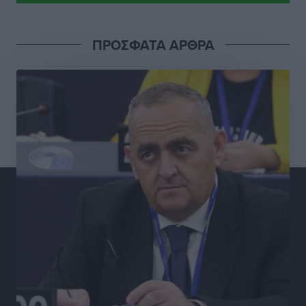
Δικαίωση επιχειρηματία της Καρπάθου θύματος
ΠΡΟΣΦΑΤΑ ΑΡΘΡΑ
συκοφαντικής δυσφήμησης
Ρεπορτάζ
•
πριν 2 ώρες
Β. Καρνάβας: Το ΠΑΣΟΚ οργανώνεται από τώρα για
την εκλογική μάχη – Επανεκκινούν οι τοπικές
επιτροπές στα Δωδεκάνησα
Τοπικές Ειδήσεις
•
πριν 2 ώρες
Ψηφιακό δίδυμο για τα δάση της Ρόδου και 3D
εκτύπωση 42 οικισμών
Τοπικές Ειδήσεις
•
πριν 2 ώρες
Ένα όνομα που ταιριάζει στην Ρόδο
Δημο-Κρίσεις
•
πριν 2 ώρες