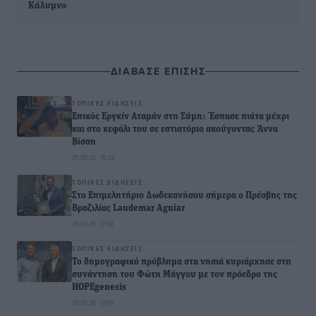
Κάλυμνο
ΔΙΑΒΑΣΕ ΕΠΙΣΗΣ
ΤΟΠΙΚΈΣ ΕΙΔΉΣΕΙΣ
Επικός Εργκίν Αταμάν στη Σύμη: Έσπασε πιάτα μέχρι
και στο κεφάλι του σε εστιατόριο ακούγοντας Άννα
Βίσση
05.08.26 · 18:28
ΤΟΠΙΚΈΣ ΕΙΔΉΣΕΙΣ
Στο Επιμελητήριο Δωδεκανήσου σήμερα ο Πρέσβης της
Βραζιλίας Laudemar Aguiar
05.08.26 · 17:58
ΤΟΠΙΚΈΣ ΕΙΔΉΣΕΙΣ
To δημογραφικό πρόβλημα στα νησιά κυριάρχησε στη
συνάντηση του Φώτη Μάγγου με τον πρόεδρο της
HOPEgenesis
05.08.26 · 17:48