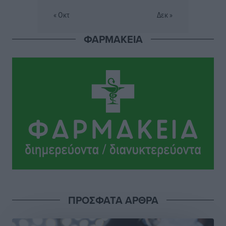
τον νεαρό Καρακασιάν
« Οκτ
Δεκ »
Αθλητικά
•
πριν 4 ώρες
ΦΑΡΜΑΚΕΙΑ
Ιάλυσος: Ένας Οικονομίδης στο… Οικονομίδειο!
Αθλητικά
•
πριν 4 ώρες
Ηρακλής Μαριτσών: “Πρώτη” με δύο ακόμα
παρόντες, πάει κανονικά στον Σωτήρα
Αθλητικά
•
πριν 5 ώρες
Ανατροπές στη Δημοτική Επιτροπή Ρόδου μετά την
ανεξαρτητοποίηση του Μιχαήλ Κορδίνα
Τοπικές Ειδήσεις
•
πριν 5 ώρες
Απόλλωνας Καλυθιών: Πιστός στρατιώτης του ο
ΠΡΟΣΦΑΤΑ ΑΡΘΡΑ
Σουηδός του!
Αθλητικά
•
πριν 5 ώρες