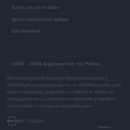
Βρείτε μας στο Youtube
Ποια μέτρα ζητά η αγορά εν όψει ΔΕΘ
Ειδήσεις
•
πριν 12 ώρες
Αρχείο παλαιότερων άρθρων
Πυρκαγιές: Πώς τα σκουπίδια μπορούν να γίνουν η
RSS Newsfeed
σπίθα μιας μεγάλης καταστροφής στα νησιά
Ειδήσεις
•
πριν 12 ώρες
WTTC: Το μέλλον του τουρισμού περνά από τη
©
2009 - 2026 Δημοκρατική της Ρόδου.
διαχείριση των προορισμών – Νέο πλαίσιο για
βιώσιμη ανάπτυξη και ανθεκτικότητα
Όλα τα δικαιώματα δεσμευμένα. Απαγορεύεται η χρήση ή
Ειδήσεις
•
πριν 12 ώρες
επανεκπομπή του ή η αντιγραφή του, σε οποιοδήποτε μέσο, μετά
ή άνευ επεξεργασίας, χωρίς άδεια του εκδότη. Το σύνολο του
«Κοντοβερός»: Ραντεβού τον Σεπτέμβρη με…νέους
περιεχομένου και των υπηρεσιών του dimokratiki.gr διατίθεται
πλειστηριασμούς
στους επισκέπτες αυστηρά για προσωπική χρήση.
Τοπικές Ειδήσεις
•
πριν 12 ώρες
MHT: 232004
Νέα ξενοδοχειακή επένδυση 15 εκατ. ευρώ “στα