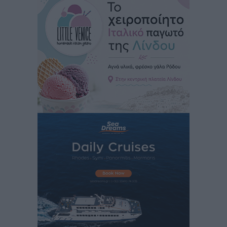
Κικίλιας: Μειώθηκαν κατά 34% οι μεταναστευτικές
ροές στα θαλάσσια σύνορα
Ειδήσεις
•
πριν 4 ώρες
Κως: Γερμανός τουρίστας κέρδισε αποζημίωση 900
ευρώ επειδή δεν βρήκε ξαπλώστρες στις
οικογενειακές διακοπές του
Τοπικές Ειδήσεις
•
πριν 4 ώρες
Ο γεωεντοπισμός μέσω 112 «έσωσε» Δανό περιπατητή
στη Ρόδο
Τοπικές Ειδήσεις
•
πριν 4 ώρες
Σύμη: Ανασύρθηκε σορός άνδρα – Εξετάζεται αν είναι
ο 8ος Γερμανός που αγνοούνταν μετά την παράσυρσή
ιστιοφόρου