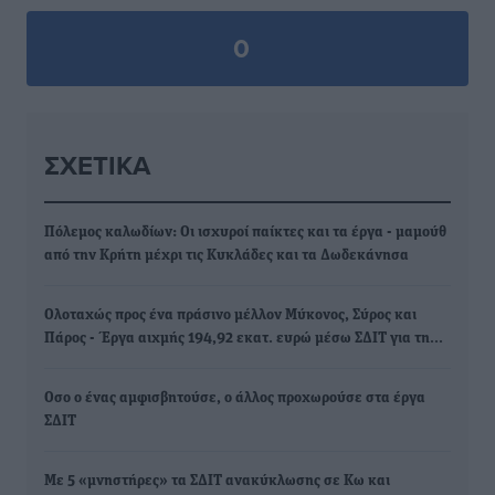
0
ΣΧΕΤΙΚΆ
Πόλεμος καλωδίων: Οι ισχυροί παίκτες και τα έργα - μαμούθ
από την Κρήτη μέχρι τις Κυκλάδες και τα Δωδεκάνησα
Ολοταχώς προς ένα πράσινο μέλλον Μύκονος, Σύρος και
Πάρος - Έργα αιχμής 194,92 εκατ. ευρώ μέσω ΣΔΙΤ για τη…
Οσο ο ένας αμφισβητούσε, ο άλλος προχωρούσε στα έργα
ΣΔΙΤ
Με 5 «μνηστήρες» τα ΣΔΙΤ ανακύκλωσης σε Κω και