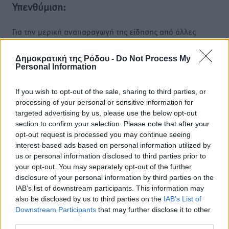
Υπενθύμιση:
Για την μερική αναπαραγωγή της είδησης από άλλες
ιστοσελίδες είναι απαραίτητη η χρήση του παρακάτω
παρεχόμενου συνδέσμου παραπομπής προς το άρθρο
Δημοκρατική της Ρόδου -
Do Not Process My
Personal Information
της Δημοκρατικής.
If you wish to opt-out of the sale, sharing to third parties, or
processing of your personal or sensitive information for
targeted advertising by us, please use the below opt-out
section to confirm your selection. Please note that after your
o καιρός τώρα:
opt-out request is processed you may continue seeing
interest-based ads based on personal information utilized by
27
°
us or personal information disclosed to third parties prior to
αίθριος καιρός
your opt-out. You may separately opt-out of the further
81
%
disclosure of your personal information by third parties on the
16
km/h
IAB’s list of downstream participants. This information may
Δ
also be disclosed by us to third parties on the
IAB’s List of
Downstream Participants
that may further disclose it to other
26
27
°/
°
third parties.
06:16