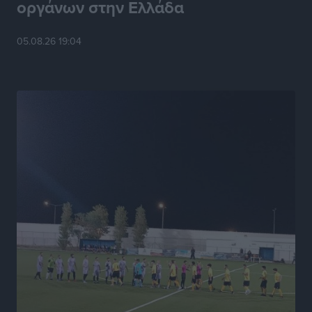
οργάνων στην Ελλάδα
Το HUNDRED άνοιξε τις πόρτες του στην πλατεία
05.08.26 19:04
Χαρίτου
Τοπικές Ειδήσεις
•
πριν 7 ώρες
Α.Σ. Ρόδος: Κάλεσμα στον κόσμο στην σημερινή…
πρώτη
Αθλητικά
•
πριν 7 ώρες
Βαγγέλης Χοσάδας: «Στόχος είναι πάντα ο
πρωταθλητισμός»
Αθλητικά
•
πριν 7 ώρες
Σύλληψη 43χρονης για εμπορία και έκθεση ανηλίκου
σε κίνδυνο στη Ρόδο
Τοπικές Ειδήσεις
•
πριν 7 ώρες