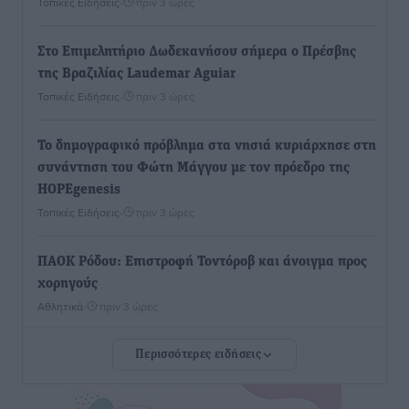
Τοπικές Ειδήσεις
•
πριν 3 ώρες
Στο Επιμελητήριο Δωδεκανήσου σήμερα ο Πρέσβης
της Βραζιλίας Laudemar Aguiar
Τοπικές Ειδήσεις
•
πριν 3 ώρες
To δημογραφικό πρόβλημα στα νησιά κυριάρχησε στη
συνάντηση του Φώτη Μάγγου με τον πρόεδρο της
HOPEgenesis
Τοπικές Ειδήσεις
•
πριν 3 ώρες
ΠΑΟΚ Ρόδου: Επιστροφή Τοντόροβ και άνοιγμα προς
χορηγούς
Αθλητικά
•
πριν 3 ώρες
Περισσότερες ειδήσεις
Rhodes Beyond Summer – Εκεί που το καλοκαίρι
είναι μόνο η αρχή
Τοπικές Ειδήσεις
•
πριν 3 ώρες