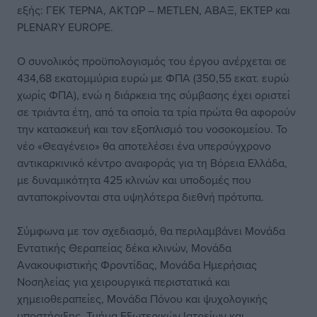
εξής: ΓΕΚ ΤΕΡΝΑ, ΑΚΤΩΡ – METLEN, ΑΒΑΞ, ΕΚΤΕΡ και
PLENARY EUROPE.
Ο συνολικός προϋπολογισμός του έργου ανέρχεται σε
434,68 εκατομμύρια ευρώ με ΦΠΑ (350,55 εκατ. ευρώ
χωρίς ΦΠΑ), ενώ η διάρκεια της σύμβασης έχει οριστεί
σε τριάντα έτη, από τα οποία τα τρία πρώτα θα αφορούν
την κατασκευή και τον εξοπλισμό του νοσοκομείου. Το
νέο «Θεαγένειο» θα αποτελέσει ένα υπερσύγχρονο
αντικαρκινικό κέντρο αναφοράς για τη Βόρεια Ελλάδα,
με δυναμικότητα 425 κλινών και υποδομές που
ανταποκρίνονται στα υψηλότερα διεθνή πρότυπα.
Σύμφωνα με τον σχεδιασμό, θα περιλαμβάνει Μονάδα
Εντατικής Θεραπείας δέκα κλινών, Μονάδα
Ανακουφιστικής Φροντίδας, Μονάδα Ημερήσιας
Νοσηλείας για χειρουργικά περιστατικά και
χημειοθεραπείες, Μονάδα Πόνου και ψυχολογικής
υποστήριξης, Τμήμα Εξωτερικών Ιατρείων και