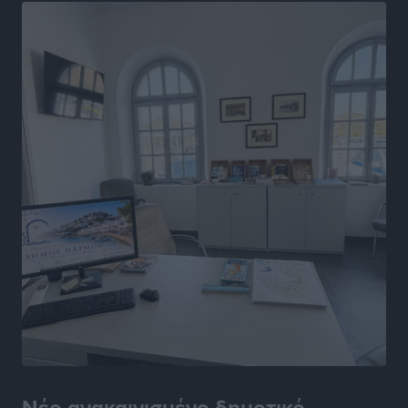
Αθλητικά
•
πριν 7 ώρες
Α.Σ. Ρόδος: Ξανά στα «πράσινα» ο Νίκος Κοντίτσης
Αθλητικά
•
πριν 7 ώρες
Συναυλία Μάριου Φραγκούλη – Γιώργου Περρή στην
Κάσο
Πολιτιστικά
•
πριν 7 ώρες
Την άρση των εμποδίων για την άμεση λειτουργία του
βρεφονηπιακού σταθμού στην Κάσο, ζητά ο Μάνος
Κόνσολας
Τοπικές Ειδήσεις
•
πριν 8 ώρες
Κλειστή αύριο βράδυ η παραλιακή οδός στο λιμάνι της
Κω
Τοπικές Ειδήσεις
•
πριν 8 ώρες
Νέο ανακαινισμένο δημοτικό