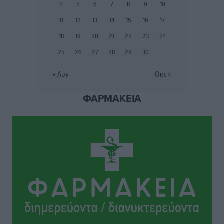
4
5
6
7
8
9
10
Εθνικός Αρχίπολης: Μεγάλο βήμα προόδου η ίδρυση
11
12
13
14
15
16
17
Ακαδημίας
18
19
20
21
22
23
24
Αθλητικά
•
πριν 3 ώρες
25
26
27
28
29
30
Ιππότες: Με το βλέμμα στραμμένο στο μέλλον
« Αυγ
Οκτ »
Αθλητικά
•
πριν 3 ώρες
ΦΑΡΜΑΚΕΙΑ
ΠΑΜΕ ΣΤΟΙΧΗΜΑ: Περισσότερα από 95 εκατομμύρια
ευρώ σε κέρδη μοίρασε τον Ιούλιο
Αθλητικά
•
πριν 4 ώρες
Ολοκλήρωση του έργου αναβάθμισης των
υποδομών του Νεστορίδειου Μελάθρου
Τοπικές Ειδήσεις
•
πριν 4 ώρες
Γ.Σ. Διαγόρας: Στα «κυανέρυθρα» ο Janni Pembe