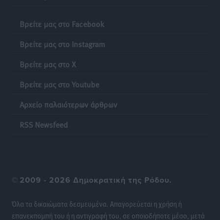
Βρεφονηπιακός Σταθμός Κάσου
Βρείτε μας στο Facebook
Τοπικές Ειδήσεις
•
πριν 11 ώρες
Βρείτε μας στο Instagram
Ακρίβεια: Σημαντικές οι διατακτικές σίτισης για 3
στους 4 εργαζομένους
Βρείτε μας στο X
Ειδήσεις
•
πριν 11 ώρες
Βρείτε μας στο Youtube
Κινητοποίηση της Πυροσβεστικής στην Κάρπαθο, για
Αρχείο παλαιότερων άρθρων
τη φωτιά στην περιοχή Σάνταλο
RSS Newsfeed
Τοπικές Ειδήσεις
•
πριν 11 ώρες
Η Ρόδος μπαίνει στη διεκδίκηση για τη Μεσογειακή
Πρωτεύουσα Πολιτισμού και Διαλόγου 2028
Τοπικές Ειδήσεις
•
πριν 11 ώρες
©
2009 - 2026 Δημοκρατική της Ρόδου.
Σύμη: Στον 8ο αγνοούμενο Γερμανό τουρίστα ανήκει η
Όλα τα δικαιώματα δεσμευμένα. Απαγορεύεται η χρήση ή
σορός που εντοπίστηκε
επανεκπομπή του ή η αντιγραφή του, σε οποιοδήποτε μέσο, μετά