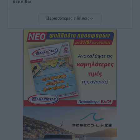
στην Κω
Τοπικές Ειδήσεις
•
πριν 3 ώρες
Περισσότερες ειδήσεις
Αυτοκίνητο μπήκε παράνομα σε μονόδρομο στο
Μαστιχάρι – Αναποδογύρισε όχημα με μητέρα και
5χρονο παιδί
Τοπικές Ειδήσεις
•
πριν 3 ώρες
“Η Ευρώπη αντιμετώπιζε το προσφυγικό σαν ταινία
τρόμου” – Η συγκλονιστική μαρτυρία της Χαρούλας
Γιασιράνη στον RV για τα γεγονότα που οδήγησαν στο
Σύμφωνο της Λέρου
Τοπικές Ειδήσεις
•
πριν 3 ώρες
Συναυλία με τον Γιάννη Κότσιρα στις 21 Αυγούστου
Πολιτιστικά
•
πριν 3 ώρες
Έκτακτη συνεδρίαση της Δημοτικής Επιτροπής Ρόδου