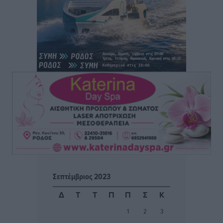
αύριο Παρασκευή 7 Αυγούστου
Τοπικές Ειδήσεις
•
πριν 3 ώρες
ΑΕΡΑ: Δεν σταματάει να ενισχύεται, νέο απόκτημα ο
Μητρόπουλος
Αθλητικά
•
πριν 3 ώρες
Κλεάνθης: Δουλειές μετά ευχαριστιών στο γήπεδο,
ατομικό για δύο
Αθλητικά
•
πριν 3 ώρες
Φοίβος: Εν αναμονή του Νίκου Λαζίδη
Αθλητικά
•
πριν 3 ώρες
Σεπτέμβριος 2023
Ιάλυσος Β’: Νωρίς νωρίς μπήκαν στα βάσανα της
Δ
Τ
Τ
Π
Π
Σ
Κ
προετοιμασίας
1
2
3
Αθλητικά
•
πριν 3 ώρες