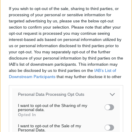
54
%
If you wish to opt-out of the sale, sharing to third parties, or
13
km/h
processing of your personal or sensitive information for
Δ-ΒΔ
targeted advertising by us, please use the below opt-out
27
28
°/
°
section to confirm your selection. Please note that after your
06:17
opt-out request is processed you may continue seeing
20:08
interest-based ads based on personal information utilized by
πρόγνωση:
us or personal information disclosed to third parties prior to
your opt-out. You may separately opt-out of the further
33
°
disclosure of your personal information by third parties on the
ΠΑ
IAB’s list of downstream participants. This information may
28
°
also be disclosed by us to third parties on the
IAB’s List of
ΣΑ
Downstream Participants
that may further disclose it to other
29
°
third parties.
ΚΥ
Personal Data Processing Opt Outs
29
°
ΔΕ
I want to opt-out of the Sharing of my
personal data.
Opted In
I want to opt-out of the Sale of my
Personal Data.