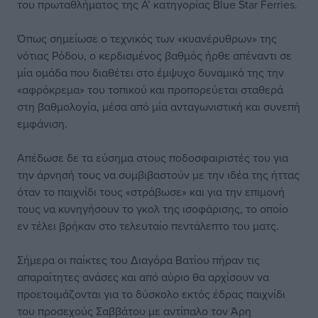
του πρωταθλήματος της Α’ κατηγορίας Blue Star Ferries.
Όπως σημείωσε ο τεχνικός των «κυανέρυθρων» της
νότιας Ρόδου, ο κερδισμένος βαθμός ήρθε απέναντι σε
μία ομάδα που διαθέτει στο έμψυχο δυναμικό της την
«αφρόκρεμα» του τοπικού και προπορεύεται σταθερά
στη βαθμολογία, μέσα από μία ανταγωνιστική και συνεπή
εμφάνιση.
Απέδωσε δε τα εύσημα στους ποδοσφαιριστές του για
την άρνησή τους να συμβιβαστούν με την ιδέα της ήττας
όταν το παιχνίδι τους «στράβωσε» και για την επιμονή
τους να κυνηγήσουν το γκολ της ισοφάρισης, το οποίο
εν τέλει βρήκαν στο τελευταίο πεντάλεπτο του ματς.
Σήμερα οι παίκτες του Διαγόρα Βατίου πήραν τις
απαραίτητες ανάσες και από αύριο θα αρχίσουν να
προετοιμάζονται για το δύσκολο εκτός έδρας παιχνίδι
του προσεχούς Σαββάτου με αντίπαλο τον Άρη