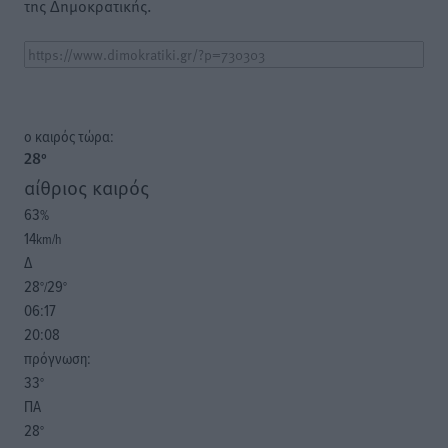
της Δημοκρατικής.
o καιρός τώρα:
28
°
αίθριος καιρός
63
%
14
km/h
Δ
28
29
°/
°
06:17
20:08
πρόγνωση:
33
°
ΠΑ
28
°