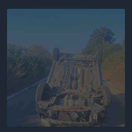
Γ.Σ. Ηπιόνη: «Προπονητική ομάδα με εμπειρία,
επιστημονική γνώση και σύγχρονες μεθόδους»
Αθλητικά
•
πριν 4 ώρες
Α.Σ. Ρόδος: Ξανά στα «πράσινα» ο Νίκος Κοντίτσης
Αθλητικά
•
πριν 4 ώρες
Συναυλία Μάριου Φραγκούλη – Γιώργου Περρή στην
Κάσο
Πολιτιστικά
•
πριν 5 ώρες
Την άρση των εμποδίων για την άμεση λειτουργία του
βρεφονηπιακού σταθμού στην Κάσο, ζητά ο Μάνος
Κόνσολας
Τοπικές Ειδήσεις
•
πριν 5 ώρες