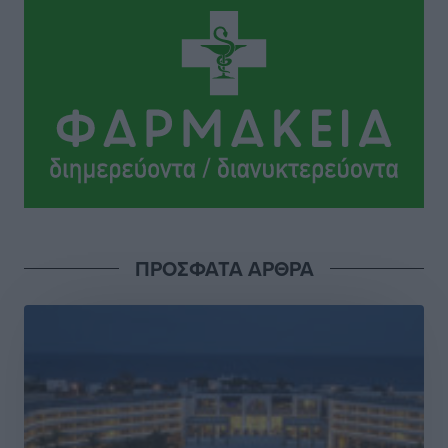
στο νησί
Τοπικές Ειδήσεις
•
πριν 4 ώρες
Α.Σ. Ρόδος: Πρώτη… στην νέα σελίδα των «ελαφιών»
(φωτορεπορτάζ)
Αθλητικά
•
πριν 4 ώρες
Στίβος: Οι βαθμολογίες των συλλόγων της
Δωδεκανήσου
Αθλητικά
•
πριν 4 ώρες
ΠΡΟΣΦΑΤΑ ΑΡΘΡΑ
Νέες ταυτότητες: Ποιοι πρέπει να τις αλλάξουν άμεσα
και ποιοι όχι
Ειδήσεις
•
πριν 4 ώρες
Στον Ιπποκράτη η Μαρία Βλάχου
Αθλητικά
•
πριν 4 ώρες