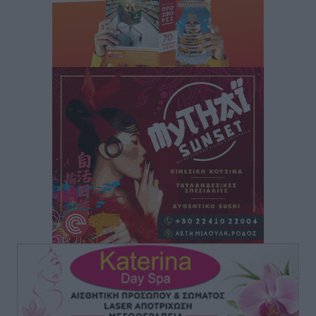
Ιάλυσος Β’: Νωρίς νωρίς μπήκαν στα βάσανα της
προετοιμασίας
Αθλητικά
•
πριν 50 λεπτά
Εθνικός Αρχίπολης: Μεγάλο βήμα προόδου η ίδρυση
Ακαδημίας
Αθλητικά
•
πριν 54 λεπτά
Ιππότες: Με το βλέμμα στραμμένο στο μέλλον
Αθλητικά
•
πριν 56 λεπτά
ΠΑΜΕ ΣΤΟΙΧΗΜΑ: Περισσότερα από 95 εκατομμύρια
ευρώ σε κέρδη μοίρασε τον Ιούλιο
Αθλητικά
•
πριν 1 ώρα
Ολοκλήρωση του έργου αναβάθμισης των
υποδομών του Νεστορίδειου Μελάθρου