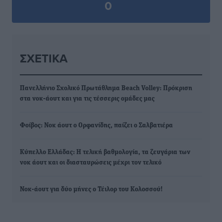
0
ΣΧΕΤΙΚΆ
Πανελλήνιο Σχολικό Πρωτάθλημα Beach Volley: Πρόκριση
στα νοκ-άουτ και για τις τέσσερις ομάδες μας
Φοίβος: Νοκ άουτ ο Ορφανίδης, παίζει ο Σαλβατιέρα
Κύπελλο Ελλάδας: Η τελική βαθμολογία, τα ζευγάρια των
νοκ άουτ και οι διασταυρώσεις μέχρι τον τελικό
Νοκ-άουτ για δύο μήνες ο Τέιλορ του Κολοσσού!