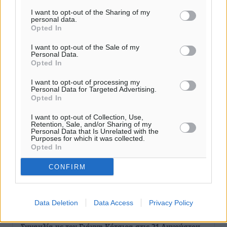
I want to opt-out of the Sharing of my
personal data.
Νέο ξενοδοχείο στη Ρόδο για την H Hotels –
Opted In
Χατζηλαζάρου – Προχωρά καινούργιο ξενοδοχείο
στην Κω
I want to opt-out of the Sale of my
Personal Data.
Τοπικές Ειδήσεις
•
πριν 2 λεπτά
Opted In
I want to opt-out of processing my
Αυτοκίνητο μπήκε παράνομα σε μονόδρομο στο
Personal Data for Targeted Advertising.
Opted In
Μαστιχάρι – Αναποδογύρισε όχημα με μητέρα και
5χρονο παιδί
I want to opt-out of Collection, Use,
Τοπικές Ειδήσεις
•
πριν 9 λεπτά
Retention, Sale, and/or Sharing of my
Personal Data that Is Unrelated with the
Purposes for which it was collected.
Opted In
“Η Ευρώπη αντιμετώπιζε το προσφυγικό σαν ταινία
τρόμου” – Η συγκλονιστική μαρτυρία της Χαρούλας
CONFIRM
Γιασιράνη στον RV για τα γεγονότα που οδήγησαν στο
Σύμφωνο της Λέρου
Τοπικές Ειδήσεις
•
πριν 17 λεπτά
Data Deletion
Data Access
Privacy Policy