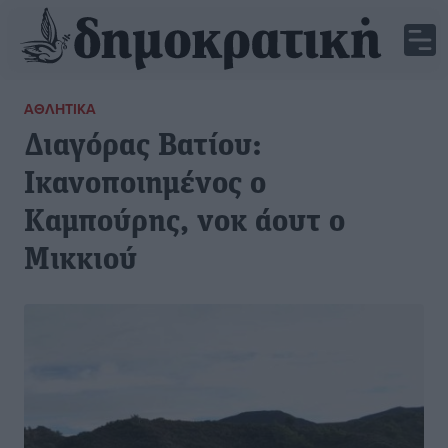
ΑΘΛΗΤΙΚΆ
Διαγόρας Βατίου:
Ικανοποιημένος ο
Καμπούρης, νοκ άουτ ο
Μικκιού