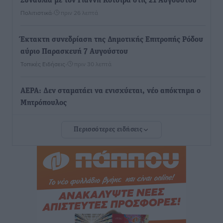
Συναυλία με τον Γιάννη Κότσιρα στις 21 Αυγούστου
Πολιτιστικά
•
πριν 26 λεπτά
Έκτακτη συνεδρίαση της Δημοτικής Επιτροπής Ρόδου
αύριο Παρασκευή 7 Αυγούστου
Τοπικές Ειδήσεις
•
πριν 30 λεπτά
ΑΕΡΑ: Δεν σταματάει να ενισχύεται, νέο απόκτημα ο
Μητρόπουλος
Αθλητικά
•
πριν 46 λεπτά
Περισσότερες ειδήσεις
Κλεάνθης: Δουλειές μετά ευχαριστιών στο γήπεδο,
ατομικό για δύο
Αθλητικά
•
πριν 47 λεπτά
Φοίβος: Εν αναμονή του Νίκου Λαζίδη
Αθλητικά
•
πριν 49 λεπτά