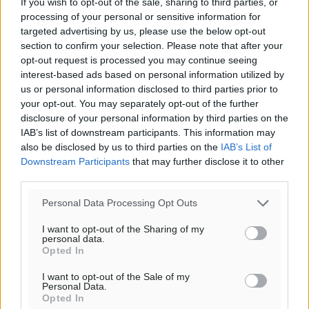
If you wish to opt-out of the sale, sharing to third parties, or
processing of your personal or sensitive information for
targeted advertising by us, please use the below opt-out
section to confirm your selection. Please note that after your
opt-out request is processed you may continue seeing
interest-based ads based on personal information utilized by
us or personal information disclosed to third parties prior to
Ροή ειδήσεων
your opt-out. You may separately opt-out of the further
disclosure of your personal information by third parties on the
IAB’s list of downstream participants. This information may
Οδηγός στη Ρόδο τράκαρε σταθμευμένο αυτοκίνητο,
also be disclosed by us to third parties on the
IAB’s List of
Downstream Participants
that may further disclose it to other
παρέσυρε 72χρονο και διέφυγε
third parties.
Τοπικές Ειδήσεις
•
πριν 3 λεπτά
Personal Data Processing Opt Outs
Το νέο Ειδικό Χωροταξικό για τον Τουρισμό
I want to opt-out of the Sharing of my
ξανασχεδιάζει τον επενδυτικό χάρτη της Ρόδου
personal data.
Τοπικές Ειδήσεις
•
πριν 1 ώρα
Opted In
I want to opt-out of the Sale of my
Personal Data.
Γιάννης Βασιλάκης: «Η Πρωτοβάθμια Φροντίδα
Opted In
Υγείας πρέπει να φτάνει σε κάθε γωνιά – Ενισχύουμε