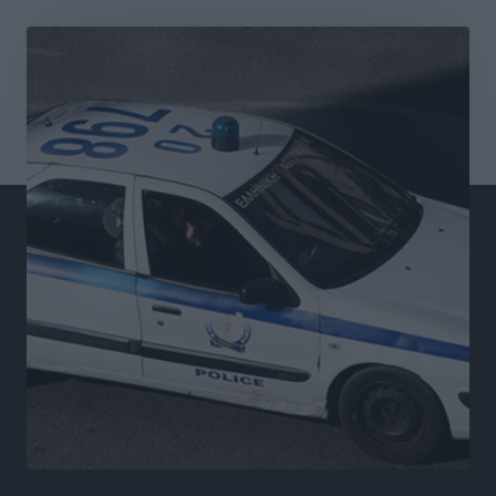
Airbnb vs ξενοδοχεία – Πώς αλλάζει ο χάρτης της
φιλοξενίας
Ειδήσεις
•
πριν 15 ώρες
Γιάννης Χατζής για το νέο Ειδικό Χωροταξικό: Οι
βασικοί οριζόντιοι περιορισμοί παραμένουν –
Κίνδυνος για επενδύσεις, περιουσίες και τοπική
ανάπτυξη
Τοπικές Ειδήσεις
•
πριν 15 ώρες
Ευ. Τουρνάς: Απέναντι σε ακραία καιρικά φαινόμενα
δεν υπάρχουν περιθώρια εφησυχασμού
Ειδήσεις
•
πριν 15 ώρες
Στον Άγιο Νικόλαο Χάλκης ανοίγει ξανά το
ανανεωμένο εκκλησιαστικό μουσείο από τη Λέσχη
Lions Χάλκης
Τοπικές Ειδήσεις
•
πριν 15 ώρες