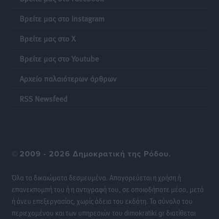
Αθλητικά
•
πριν 23 ώρες
Βρείτε μας στο Instagram
Πρωτάθλημα Καλαθοσφαίρισης Δικηγορικών
Βρείτε μας στο X
Συλλόγων Ελλάδας και Κύπρου: Η Ρόδος φιλοξένησε
με επιτυχία την 17η διοργάνωση
Βρείτε μας στο Youtube
Αθλητικά
•
πριν 23 ώρες
Αρχείο παλαιότερων άρθρων
Φοιτητική στέγη: «Φωτιά» τα ενοίκια σε Αθήνα και
RSS Newsfeed
Θεσσαλονίκη – Έως 800 ευρώ στο Ρέθυμνο
Ειδήσεις
•
πριν 24 ώρες
Η Τουρκία σε νέο «κρεσέντο» προκλήσεων στο Αιγαίο
©
2009 - 2026 Δημοκρατική της Ρόδου.
με 18 παραβάσεις και παραβιάσεις
Ειδήσεις
•
πριν 24 ώρες
Όλα τα δικαιώματα δεσμευμένα. Απαγορεύεται η χρήση ή
επανεκπομπή του ή η αντιγραφή του, σε οποιοδήποτε μέσο, μετά
Θερινές εκπτώσεις 2026 έως τις 31 Αυγούστου – Τι
ή άνευ επεξεργασίας, χωρίς άδεια του εκδότη. Το σύνολο του
πρέπει να προσέξουν οι καταναλωτές
περιεχομένου και των υπηρεσιών του dimokratiki.gr διατίθεται
Ειδήσεις
•
πριν 24 ώρες