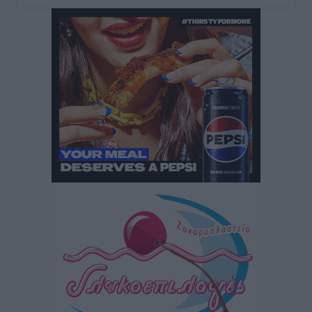
έχουν τεράστιες ευκαιρίες συνεργασίας – Η Ρόδος
μπορεί να διαδραματίσει σημαντικό ρόλο»
Συνεντεύξεις
•
πριν 1 ώρα
Τσαμπίκα Διαμαντή: Η Ρόδος δεν μπορεί να σχεδιάζει
το μέλλον της μέσα στην αβεβαιότητα
Συνεντεύξεις
•
πριν 1 ώρα
Η υπογεννητικότητα βάζει λουκέτο σε 11 σχολεία
Πρωτοβάθμιας στα Δωδεκάνησα
Ρεπορτάζ
•
πριν 1 ώρα
Κ. Σπανός: Παρά την αυξημένη τουριστική κίνηση, η
αγορά της Ρόδου κινείται κάτω από τις προσδοκίες
Ρεπορτάζ
•
πριν 1 ώρα
Ο λαγοκέφαλος βρήκε επιτέλους τιμή, μένει να βρεθεί
και σχέδιο