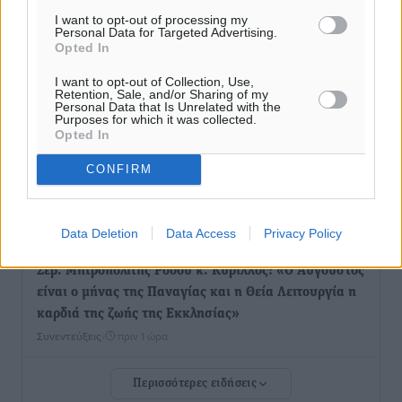
τις δομές, δεν τις αποδυναμώνουμε»
I want to opt-out of processing my
Personal Data for Targeted Advertising.
Συνεντεύξεις
•
πριν 1 ώρα
Opted In
I want to opt-out of Collection, Use,
Ιδρυμα Ωνάση: Το όραμα πίσω από τα δύο νέα
Retention, Sale, and/or Sharing of my
Personal Data that Is Unrelated with the
σχολεία της Ρόδου
Purposes for which it was collected.
Συνεντεύξεις
•
πριν 1 ώρα
Opted In
CONFIRM
Μιχάλης Χουρδάκης: «Η χώρα χρειάζεται μια
αξιόπιστη εναλλακτική κυβερνητική πρόταση»
Συνεντεύξεις
•
πριν 1 ώρα
Data Deletion
Data Access
Privacy Policy
Σεβ. Μητροπολίτης Ρόδου κ. Κύριλλος: «Ο Αύγουστος
είναι ο μήνας της Παναγίας και η Θεία Λειτουργία η
καρδιά της ζωής της Εκκλησίας»
Συνεντεύξεις
•
πριν 1 ώρα
Περισσότερες ειδήσεις
Πρέσβης της Βραζιλίας: «Η Ελλάδα και η Βραζιλία