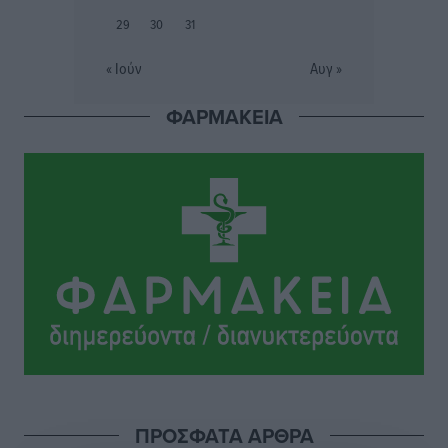
Καιρός «hot – dry – windy» τις επόμενες 48 ώρες στη
29
30
31
χώρα
Ειδήσεις
•
πριν 14 ώρες
« Ιούν
Αυγ »
ΦΑΡΜΑΚΕΙΑ
Δύο σχολεία της Λέρου αλλάζουν όψη με δωρεά
αγάπης για τα παιδιά
Τοπικές Ειδήσεις
•
πριν 14 ώρες
Τουρισμός: Με θετικό πρόσημο έως τώρα η χρονιά,
παρά τα σκαμπανεβάσματα
Ειδήσεις
•
πριν 15 ώρες
Χαρ. Ναβροζίδης στον RV «Σε τρία χρόνια θα είμαστε
η πιο ψηφιακή Περιφέρεια της χώρας» Δημοπρατείται
το έργο ψηφιακού μετασχηματισμού
Τοπικές Ειδήσεις
•
πριν 15 ώρες
ΠΡΟΣΦΑΤΑ ΑΡΘΡΑ