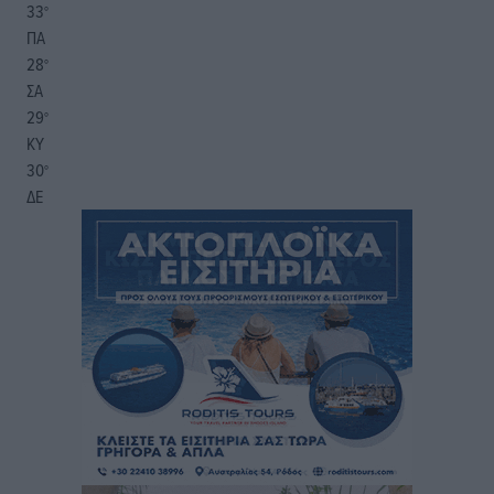
33
°
ΠΑ
28
°
ΣΑ
29
°
ΚΥ
30
°
ΔΕ