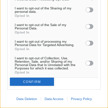
I want to opt-out of the Sharing of my
personal data.
Ροή ειδήσεων
Opted In
I want to opt-out of the Sale of my
Personal Data.
Έτος – ορόσημο το 2025 για δωρεές οργάνων στην
Opted In
Ελλάδα
Ειδήσεις
•
πριν 10 ώρες
I want to opt-out of processing my
Personal Data for Targeted Advertising.
Opted In
Ο.Φ. Ιστρίου: Καρέ ανανεώσεων σε άξονα και
I want to opt-out of Collection, Use,
μετόπισθεν
Retention, Sale, and/or Sharing of my
Personal Data that Is Unrelated with the
Αθλητικά
•
πριν 11 ώρες
Purposes for which it was collected.
Opted In
Επικός Εργκίν Αταμάν στη Σύμη: Έσπασε πιάτα μέχρι
CONFIRM
και στο κεφάλι του σε εστιατόριο ακούγοντας Άννα
Βίσση
Τοπικές Ειδήσεις
•
πριν 11 ώρες
Data Deletion
Data Access
Privacy Policy