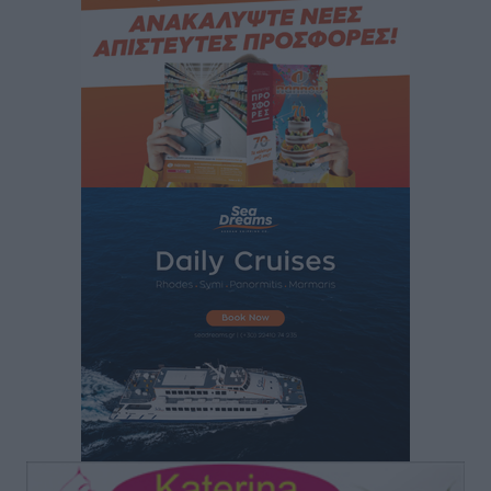
ροές στα θαλάσσια σύνορα
Ειδήσεις
•
πριν 12 ώρες
Κως: Γερμανός τουρίστας κέρδισε αποζημίωση 900
ευρώ επειδή δεν βρήκε ξαπλώστρες στις
οικογενειακές διακοπές του
Τοπικές Ειδήσεις
•
πριν 12 ώρες
Ο γεωεντοπισμός μέσω 112 «έσωσε» Δανό περιπατητή
στη Ρόδο
Τοπικές Ειδήσεις
•
πριν 12 ώρες
Σύμη: Ανασύρθηκε σορός άνδρα – Εξετάζεται αν είναι
ο 8ος Γερμανός που αγνοούνταν μετά την παράσυρσή
ιστιοφόρου
Τοπικές Ειδήσεις
•
πριν 12 ώρες