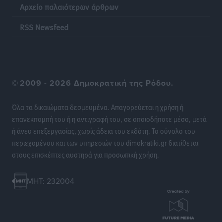
Αρχείο παλαιότερων άρθρων
Πυρκαγιές: Πώς τα σκουπίδια μπορούν να γίνουν η
RSS Newsfeed
σπίθα μιας μεγάλης καταστροφής στα νησιά
Ειδήσεις
•
πριν 20 ώρες
WTTC: Το μέλλον του τουρισμού περνά από τη
©
2009 - 2026 Δημοκρατική της Ρόδου.
διαχείριση των προορισμών – Νέο πλαίσιο για
βιώσιμη ανάπτυξη και ανθεκτικότητα
Όλα τα δικαιώματα δεσμευμένα. Απαγορεύεται η χρήση ή
Ειδήσεις
•
πριν 20 ώρες
επανεκπομπή του ή η αντιγραφή του, σε οποιοδήποτε μέσο, μετά
ή άνευ επεξεργασίας, χωρίς άδεια του εκδότη. Το σύνολο του
«Κοντοβερός»: Ραντεβού τον Σεπτέμβρη με…νέους
περιεχομένου και των υπηρεσιών του dimokratiki.gr διατίθεται
πλειστηριασμούς
στους επισκέπτες αυστηρά για προσωπική χρήση.
Τοπικές Ειδήσεις
•
πριν 20 ώρες
MHT: 232004
Νέα ξενοδοχειακή επένδυση 15 εκατ. ευρώ “στα
σκαριά” στην Κω – Τι προβλέπει το 5άστερο της Blue
Oceanic