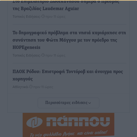
Στο Επιμελητήριο Δωδεκανήσου σήμερα ο Πρέσβης
της Βραζιλίας Laudemar Aguiar
Τοπικές Ειδήσεις
•
πριν 11 ώρες
To δημογραφικό πρόβλημα στα νησιά κυριάρχησε στη
συνάντηση του Φώτη Μάγγου με τον πρόεδρο της
HOPEgenesis
Τοπικές Ειδήσεις
•
πριν 11 ώρες
ΠΑΟΚ Ρόδου: Επιστροφή Τοντόροβ και άνοιγμα προς
χορηγούς
Αθλητικά
•
πριν 11 ώρες
Περισσότερες ειδήσεις
Rhodes Beyond Summer – Εκεί που το καλοκαίρι
είναι μόνο η αρχή
Τοπικές Ειδήσεις
•
πριν 12 ώρες
Κικίλιας: Μειώθηκαν κατά 34% οι μεταναστευτικές