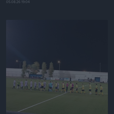
Το HUNDRED άνοιξε τις πόρτες του στην πλατεία
05.08.26 19:04
Χαρίτου
Τοπικές Ειδήσεις
•
πριν 15 ώρες
Α.Σ. Ρόδος: Κάλεσμα στον κόσμο στην σημερινή…
πρώτη
Αθλητικά
•
πριν 15 ώρες
Βαγγέλης Χοσάδας: «Στόχος είναι πάντα ο
πρωταθλητισμός»
Αθλητικά
•
πριν 15 ώρες
Σύλληψη 43χρονης για εμπορία και έκθεση ανηλίκου
σε κίνδυνο στη Ρόδο
Τοπικές Ειδήσεις
•
πριν 15 ώρες
Τεχνικός διευθυντής των ακαδημιών του Διαγόρα ο
Κώστας Μητσού