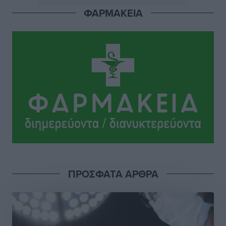
ΦΑΡΜΑΚΕΙΑ
Ιάλυσος: Ένας Οικονομίδης στο… Οικονομίδειο!
Αθλητικά
•
πριν 13 ώρες
Ηρακλής Μαριτσών: “Πρώτη” με δύο ακόμα
παρόντες, πάει κανονικά στον Σωτήρα
Αθλητικά
•
πριν 13 ώρες
Ανατροπές στη Δημοτική Επιτροπή Ρόδου μετά την
ανεξαρτητοποίηση του Μιχαήλ Κορδίνα
Τοπικές Ειδήσεις
•
πριν 13 ώρες
Απόλλωνας Καλυθιών: Πιστός στρατιώτης του ο
ΠΡΟΣΦΑΤΑ ΑΡΘΡΑ
Σουηδός του!
Αθλητικά
•
πριν 13 ώρες
Χατζηβασιλείου: Προτεραιότητα της ΕΕ η προστασία