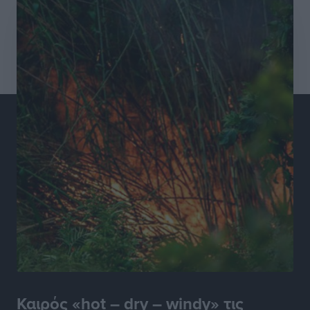
καταστήματα στο Νότιο Αιγαίο
Τοπικές Ειδήσεις
•
πριν 14 ώρες
15 Αυγούστου 2026: Πώς θα πληρωθούν όσοι
εργαστούν την αργία – Τι ισχύει για πενθήμερο,
εξαήμερο και άδειες
Ειδήσεις
•
πριν 14 ώρες
Πλούσιο πολιτιστικό πρόγραμμα τον Αύγουστο από
τον Δήμο Ρόδου
Πολιτιστικά
•
πριν 15 ώρες
Βασίλης Υψηλάντης: Ξεμπλοκάρει η έκδοση και
παραχώρηση οριστικών τίτλων κυριότητας για 224
εργατικές κατοικίες στη Ρόδο
Τοπικές Ειδήσεις
•
πριν 15 ώρες
Καιρός «hot – dry – windy» τις