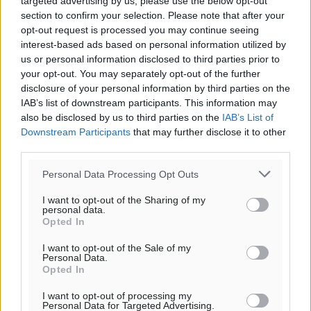
targeted advertising by us, please use the below opt-out
section to confirm your selection. Please note that after your
opt-out request is processed you may continue seeing
interest-based ads based on personal information utilized by
us or personal information disclosed to third parties prior to
your opt-out. You may separately opt-out of the further
Ροή ειδήσεων
disclosure of your personal information by third parties on the
IAB’s list of downstream participants. This information may
also be disclosed by us to third parties on the
IAB’s List of
Καιρός «hot – dry – windy» τις επόμενες 48 ώρες στη
Downstream Participants
that may further disclose it to other
χώρα
third parties.
Ειδήσεις
•
πριν 6 ώρες
Personal Data Processing Opt Outs
Δύο σχολεία της Λέρου αλλάζουν όψη με δωρεά
I want to opt-out of the Sharing of my
personal data.
αγάπης για τα παιδιά
Opted In
Τοπικές Ειδήσεις
•
πριν 7 ώρες
I want to opt-out of the Sale of my
Personal Data.
Τουρισμός: Με θετικό πρόσημο έως τώρα η χρονιά,
Opted In
παρά τα σκαμπανεβάσματα
I want to opt-out of processing my
Ειδήσεις
•
πριν 7 ώρες
Personal Data for Targeted Advertising.