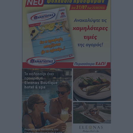
Ειδήσεις
•
πριν 7 ώρες
Στον Άγιο Νικόλαο Χάλκης ανοίγει ξανά το
ανανεωμένο εκκλησιαστικό μουσείο από τη Λέσχη
Lions Χάλκης
Τοπικές Ειδήσεις
•
πριν 7 ώρες
Ρόδος: «Βουλιάζει» από τουρίστες – Πάνω από 1 εκατ.
επιβάτες και 55 κρουαζιερόπλοια
Τοπικές Ειδήσεις
•
πριν 8 ώρες
Γ’ Εθνική Κατηγορία: Οι ημερομηνίες των
αγωνιστικών της κανονικής περιόδου
Αθλητικά
•
πριν 13 ώρες
Συνελήφθησαν δύο άτομα στην Κάρπαθο για άγρα
πελατών