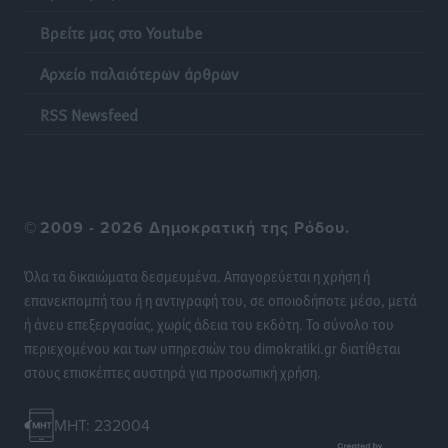
λαγοκέφαλου σε Νότιο Αιγαίο και Κρήτη
Τοπικές Ειδήσεις
•
πριν 18 ώρες
Βρείτε μας στο Youtube
Αρχείο παλαιότερων άρθρων
Οι θαυματουργές Παναγίες της Δωδεκανήσου: Τα
προσωνύμια και οι θρύλοι
RSS Newsfeed
Ρεπορτάζ
•
πριν 18 ώρες
©
2009 - 2026 Δημοκρατική της Ρόδου.
Όλα τα δικαιώματα δεσμευμένα. Απαγορεύεται η χρήση ή
επανεκπομπή του ή η αντιγραφή του, σε οποιοδήποτε μέσο, μετά
ή άνευ επεξεργασίας, χωρίς άδεια του εκδότη. Το σύνολο του
περιεχομένου και των υπηρεσιών του dimokratiki.gr διατίθεται
στους επισκέπτες αυστηρά για προσωπική χρήση.
MHT: 232004