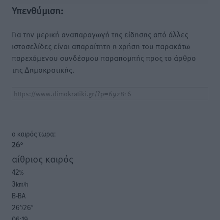
Υπενθύμιση:
Για την μερική αναπαραγωγή της είδησης από άλλες
ιστοσελίδες είναι απαραίτητη η χρήση του παρακάτω
παρεχόμενου συνδέσμου παραπομπής προς το άρθρο
της Δημοκρατικής.
o καιρός τώρα:
26
°
αίθριος καιρός
42
%
3
km/h
Β-ΒΑ
26
26
°/
°
06:19