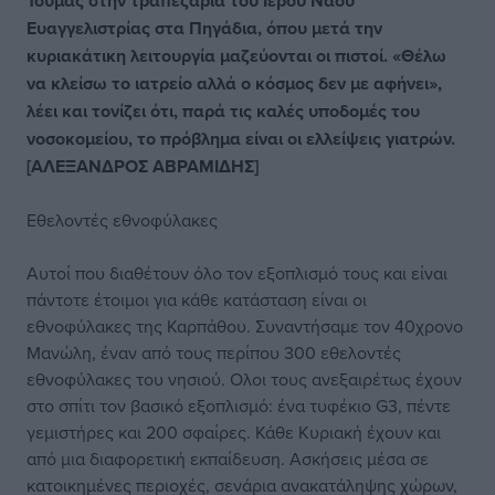
Τούμας στην τραπεζαρία του Ιερού Ναού
Ευαγγελιστρίας στα Πηγάδια, όπου μετά την
κυριακάτικη λειτουργία μαζεύονται οι πιστοί. «Θέλω
να κλείσω το ιατρείο αλλά ο κόσμος δεν με αφήνει»,
λέει και τονίζει ότι, παρά τις καλές υποδομές του
νοσοκομείου, το πρόβλημα είναι οι ελλείψεις γιατρών.
[ΑΛΕΞΑΝΔΡΟΣ ΑΒΡΑΜΙΔΗΣ]
Εθελοντές εθνοφύλακες
Αυτοί που διαθέτουν όλο τον εξοπλισμό τους και είναι
πάντοτε έτοιμοι για κάθε κατάσταση είναι οι
εθνοφύλακες της Καρπάθου. Συναντήσαμε τον 40χρονο
Μανώλη, έναν από τους περίπου 300 εθελοντές
εθνοφύλακες του νησιού. Ολοι τους ανεξαιρέτως έχουν
στο σπίτι τον βασικό εξοπλισμό: ένα τυφέκιο G3, πέντε
γεμιστήρες και 200 σφαίρες. Κάθε Κυριακή έχουν και
από μια διαφορετική εκπαίδευση. Ασκήσεις μέσα σε
κατοικημένες περιοχές, σενάρια ανακατάληψης χώρων,