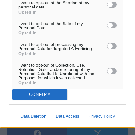
I want to opt-out of the Sharing of my
απλώς ετοιμαζόμαστε για την ειρήνη», καταλήγει.
personal data.
Opted In
Πηγή:
kathimerini.gr
I want to opt-out of the Sale of my
Personal Data.
Opted In
I want to opt-out of processing my
#Κάρπαθος
#Patriot
#Ασφάλεια
Personal Data for Targeted Advertising.
Opted In
I want to opt-out of Collection, Use,
Retention, Sale, and/or Sharing of my
Δείτε περισσότερα άρθρα μας στα αποτελέσματα αναζήτησης
Personal Data that Is Unrelated with the
Purposes for which it was collected.
Opted In
Add Dimokratiki.gr on Google ↗
CONFIRM
Ακολουθήστε μας στο Google News ★ ↗
Στο Google News πατήστε ★ Ακολουθήστε
Data Deletion
Data Access
Privacy Policy