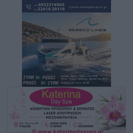
“Η Ευρώπη αντιμετώπιζε το προσφυγικό σαν ταινία
τρόμου” – Η συγκλονιστική μαρτυρία της Χαρούλας
Γιασιράνη στον RV για τα γεγονότα που οδήγησαν στο
Σύμφωνο της Λέρου
Τοπικές Ειδήσεις
•
πριν 6 ώρες
Συναυλία με τον Γιάννη Κότσιρα στις 21 Αυγούστου
Πολιτιστικά
•
πριν 6 ώρες
Έκτακτη συνεδρίαση της Δημοτικής Επιτροπής Ρόδου
αύριο Παρασκευή 7 Αυγούστου
Τοπικές Ειδήσεις
•
πριν 6 ώρες
ΑΕΡΑ: Δεν σταματάει να ενισχύεται, νέο απόκτημα ο
Μητρόπουλος
Αθλητικά
•
πριν 7 ώρες