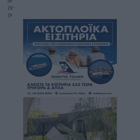
ΔΕ
29
°
ΤΡ