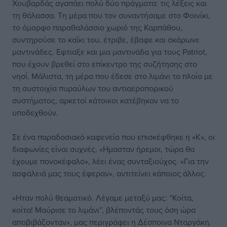
Χουβαρδάς αγαπάει πολύ δύο πράγματα: τις λέξεις και
τη θάλασσα. Τη μέρα που τον συναντήσαμε στο Φοινίκι,
το όμορφο παραθαλάσσιο χωριό της Καρπάθου,
συντηρούσε το καΐκι του, έτριβε, έβαφε και σκάρωνε
μαντινάδες. Eφτιαξε και μια μαντινάδα για τους Patriot,
που έχουν βρεθεί στο επίκεντρο της συζήτησης στο
νησί. Μάλιστα, τη μέρα που έδεσε στο λιμάνι το πλοίο με
τη συστοιχία πυραύλων του αντιαεροπορικού
συστήματος, αρκετοί κάτοικοι κατέβηκαν να το
υποδεχθούν.
Σε ένα παραδοσιακό καφενείο που επισκέφθηκε η «Κ», οι
διαφωνίες είναι συχνές. «Hμασταν ήρεμοι, τώρα θα
έχουμε πονοκέφαλο», λέει ένας συνταξιούχος. «Για την
ασφάλειά μας τους έφεραν», αντιτείνει κάποιος άλλος.
«Ηταν πολύ θεαματικό. Λέγαμε μεταξύ μας: “Κοίτα,
κοίτα! Μαύρισε το λιμάνι”, βλέποντάς τους όση ώρα
αποβιβάζονταν», μας περιγράφει η Δέσποινα Νταργάκη.