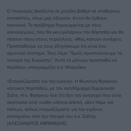
Ο τουρισμός βασίζεται σε μεγάλο βαθμό σε σταθερούς
επισκέπτες, όπως μας εξηγούν. Αυτοί θα έρθουν
κανονικά. Το πρόβλημα δημιουργείται με τους
καινούργιους, που θα γκουγκλάρουν την Κάρπαθο και θα
πέσουν πάνω στους πυραύλους. «Μας καλούν συνέχεια.
Προσπαθούμε να τους εξηγήσουμε ότι είναι ένα
αμυντικό σύστημα. Τους λέμε: “Εμείς προστατεύουμε τα
σύνορα της Ευρώπης”. Αυτό το μήνυμα προσπαθώ να
περάσω», υπογραμμίζει η κ. Νταργάκη.
«Ετοιμαζόμαστε για την ειρήνη». Η Φωτεινή Φράγκου,
κάτοικος Καρπάθου, με τον αντιδήμαρχο Εμμανουήλ
Σαΐτη. Η κ. Φράγκου λέει ότι δεν την ανησυχεί που είναι
ακρίτισσα ούτε νιώθει κάποια απειλή. «Δεν πάμε για
πόλεμο, απλώς ετοιμαζόμαστε για την ειρήνη»,
επισημαίνει από την πλευρά του ο κ. Σαΐτης.
[ΑΛΕΞΑΝΔΡΟΣ ΑΒΡΑΜΙΔΗΣ]