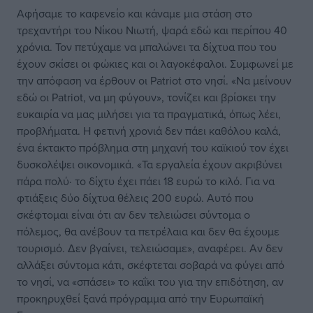
Αφήσαμε το καφενείο και κάναμε μια στάση στο
τρεχαντήρι του Νίκου Νιωτή, ψαρά εδώ και περίπου 40
χρόνια. Τον πετύχαμε να μπαλώνει τα δίχτυα που του
έχουν σκίσει οι φώκιες και οι λαγοκέφαλοι. Συμφωνεί με
την απόφαση να έρθουν οι Patriot στο νησί. «Να μείνουν
εδώ oι Patriot, να μη φύγουν», τονίζει και βρίσκει την
ευκαιρία να μας μιλήσει για τα πραγματικά, όπως λέει,
προβλήματα. Η φετινή χρονιά δεν πάει καθόλου καλά,
ένα έκτακτο πρόβλημα στη μηχανή του καϊκιού τον έχει
δυσκολέψει οικονομικά. «Τα εργαλεία έχουν ακριβύνει
πάρα πολύ· το δίχτυ έχει πάει 18 ευρώ το κιλό. Για να
φτιάξεις δύο δίχτυα θέλεις 200 ευρώ. Αυτό που
σκέφτομαι είναι ότι αν δεν τελειώσει σύντομα ο
πόλεμος, θα ανέβουν τα πετρέλαια και δεν θα έχουμε
τουρισμό. Δεν βγαίνει, τελειώσαμε», αναφέρει. Αν δεν
αλλάξει σύντομα κάτι, σκέφτεται σοβαρά να φύγει από
το νησί, να «σπάσει» το καΐκι του για την επιδότηση, αν
προκηρυχθεί ξανά πρόγραμμα από την Ευρωπαϊκή