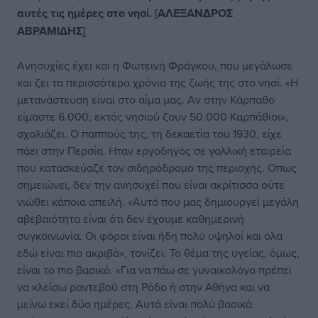
αυτές τις ημέρες στο νησί. [ΑΛΕΞΑΝΔΡΟΣ
ΑΒΡΑΜΙΔΗΣ]
Ανησυχίες έχει και η Φωτεινή Φράγκου, που μεγάλωσε
και ζει τα περισσότερα χρόνια της ζωής της στο νησί. «Η
μετανάστευση είναι στο αίμα μας. Αν στην Κάρπαθο
είμαστε 6.000, εκτός νησιού ζουν 50.000 Καρπάθιοι»,
σχολιάζει. Ο παππούς της, τη δεκαετία του 1930, είχε
πάει στην Περσία. Ηταν εργοδηγός σε γαλλική εταιρεία
που κατασκεύαζε τον σιδηρόδρομο της περιοχής. Οπως
σημειώνει, δεν την ανησυχεί που είναι ακρίτισσα ούτε
νιώθει κάποια απειλή. «Αυτό που μας δημιουργεί μεγάλη
αβεβαιότητα είναι ότι δεν έχουμε καθημερινή
συγκοινωνία. Οι φόροι είναι ήδη πολύ υψηλοί και όλα
εδώ είναι πιο ακριβά», τονίζει. Το θέμα της υγείας, όμως,
είναι το πιο βασικό. «Για να πάω σε γυναικολόγο πρέπει
να κλείσω ραντεβού στη Ρόδο ή στην Αθήνα και να
μείνω εκεί δύο ημέρες. Αυτά είναι πολύ βασικά