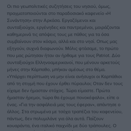
Οι πιο γεωπολιτικές συζητήσεις του νησιού, όμως,
πραγματοποιούνται στο παραδοσιακό καφενείο «Η
Συνάντηση» στην Αρκάσα. Εργαζόμενοι και
συνταξιούχοι, εργένηδες και παντρεμένοι, μοιράζονται
καθημερινά τις απόψεις τους με πάθος για τα όσα
συμβαίνουν στον κόσμο, αλλά και στο νησί. Οπως μας
εξηγούν, συχνά διαφωνούν. Μόλις φτάσαμε, το πρώτο
που μας ρώτησαν ήταν αν ήρθαμε για τους Patriot. Δύο
συνταξιούχοι Ελληνοαμερικανοί, που μένουν αρκετούς
μήνες στην Κάρπαθο, μπήκαν αμέσως στο θέμα.
«Υπάρχει περίπτωση να μην είναι ανήσυχοι οι Καρπάθιοι
από τη στιγμή που έχουν έρθει πύραυλοι; Οταν δεν τους
είχαμε δεν ήμασταν στόχος. Τώρα είμαστε. Πρώτα
ήμασταν ήρεμοι, τώρα θα έχουμε πονοκέφαλο», είπε ο
ένας. «Για την ασφάλειά μας τους έφεραν», απάντησε ο
άλλος. Στα στρωμένα με τσόχα τραπέζια του καφενείου,
πάντως, δεν πολυμιλάνε για όλα αυτά. Παίζουν
κουαράντα, ένα ιταλικό παιχνίδι με δύο τράπουλες. Ο