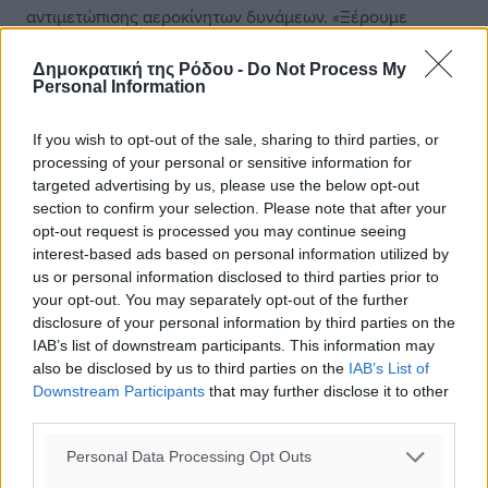
αντιμετώπισης αεροκίνητων δυνάμεων. «Ξέρουμε
ακριβώς πού θα πάει η κάθε ομάδα αν γίνει κάτι, πού θα
παρουσιαστεί και ποιες είναι οι θέσεις μάχης», εξηγεί ο
Δημοκρατική της Ρόδου -
Do Not Process My
Personal Information
Μανώλης. Αν και δεν πιστεύει πως γίνονται πια πόλεμοι
«σώμα με σώμα» επιλέγει, όπως λέει, να είναι
If you wish to opt-out of the sale, sharing to third parties, or
προετοιμασμένος, έχοντας το δικό του όπλο. «Είναι
processing of your personal or sensitive information for
φόρος τιμής στην πατρίδα», υποστηρίζει,
targeted advertising by us, please use the below opt-out
συμπληρώνοντας ότι είναι σημαντικό για το νησί που
section to confirm your selection. Please note that after your
διαθέτει πλέον σύστημα αεράμυνας.
opt-out request is processed you may continue seeing
interest-based ads based on personal information utilized by
Στο ίδιο μήκος κύματος και ο Εμμανουήλ Σαΐτης,
us or personal information disclosed to third parties prior to
your opt-out. You may separately opt-out of the further
αντιδήμαρχος της Καρπάθου. «Η άφιξη των Patriot στην
disclosure of your personal information by third parties on the
Κάρπαθο δεν αντιμετωπίστηκε με εχθρικό βλέμμα. Μέχρι
IAB’s list of downstream participants. This information may
στιγμής το νησί δεν είχε δική του αεράμυνα,
also be disclosed by us to third parties on the
IAB’s List of
προστατευόταν από την Κρήτη. Οπότε, δεν είναι κακό να
Downstream Participants
that may further disclose it to other
έχουμε το δικό μας σύστημα. Εμείς εδώ ξέρουμε ότι
third parties.
είμαστε μόνοι μας και απομακρυσμένοι. Σε κάποια
Personal Data Processing Opt Outs
δύσκολη περίπτωση δεν έχουμε κάπου αλλού να πάμε.
Θα κάτσουμε εδώ και ό,τι γίνει. Δεν πάμε για πόλεμο,