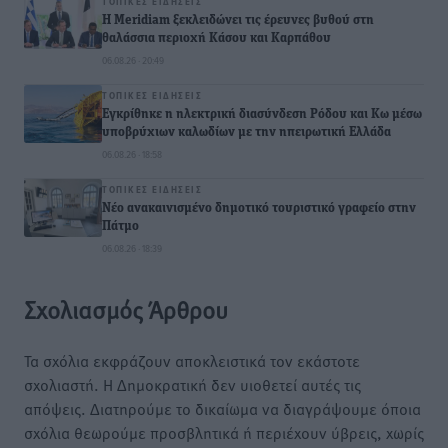
ΤΟΠΙΚΈΣ ΕΙΔΉΣΕΙΣ
Η Meridiam ξεκλειδώνει τις έρευνες βυθού στη
θαλάσσια περιοχή Κάσου και Καρπάθου
06.08.26 · 20:49
ΤΟΠΙΚΈΣ ΕΙΔΉΣΕΙΣ
Εγκρίθηκε η ηλεκτρική διασύνδεση Ρόδου και Κω μέσω
υποβρύχιων καλωδίων με την ηπειρωτική Ελλάδα
06.08.26 · 18:58
ΤΟΠΙΚΈΣ ΕΙΔΉΣΕΙΣ
Νέο ανακαινισμένο δημοτικό τουριστικό γραφείο στην
Πάτμο
06.08.26 · 18:39
Σχολιασμός Άρθρου
Τα σχόλια εκφράζουν αποκλειστικά τον εκάστοτε
σχολιαστή. Η Δημοκρατική δεν υιοθετεί αυτές τις
απόψεις. Διατηρούμε το δικαίωμα να διαγράψουμε όποια
σχόλια θεωρούμε προσβλητικά ή περιέχουν ύβρεις, χωρίς