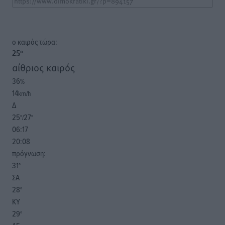
o καιρός τώρα:
25
°
αίθριος καιρός
36
%
14
km/h
Δ
25
27
°/
°
06:17
20:08
πρόγνωση:
31
°
ΣΑ
28
°
ΚΥ
29
°