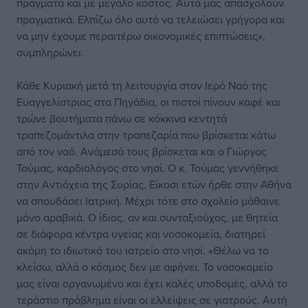
πράγματα και με μεγάλο κόστος. Αυτά μας απασχολούν
πραγματικά. Ελπίζω όλο αυτό να τελειώσει γρήγορα και
να μην έχουμε περαιτέρω οικονομικές επιπτώσεις»,
συμπληρώνει.
Κάθε Κυριακή μετά τη λειτουργία στον Ιερό Ναό της
Ευαγγελίστριας στα Πηγάδια, οι πιστοί πίνουν καφέ και
τρώνε βουτήματα πάνω σε κόκκινα κεντητά
τραπεζομάντιλα στην τραπεζαρία που βρίσκεται κάτω
από τον ναό. Ανάμεσά τους βρίσκεται και ο Γιώργος
Τούμας, καρδιολόγος στο νησί. Ο κ. Τούμας γεννήθηκε
στην Αντιόχεια της Συρίας. Είκοσι ετών ήρθε στην Αθήνα
να σπουδάσει Ιατρική. Μέχρι τότε στο σχολείο μάθαινε
μόνο αραβικά. Ο ίδιος, αν και συνταξιούχος, με θητεία
σε διάφορα κέντρα υγείας και νοσοκομεία, διατηρεί
ακόμη το ιδιωτικό του ιατρείο στο νησί. «Θέλω να το
κλείσω, αλλά ο κόσμος δεν με αφήνει. Το νοσοκομείο
μας είναι οργανωμένο και έχει καλές υποδομές, αλλά το
τεράστιο πρόβλημα είναι οι ελλείψεις σε γιατρούς. Αυτή