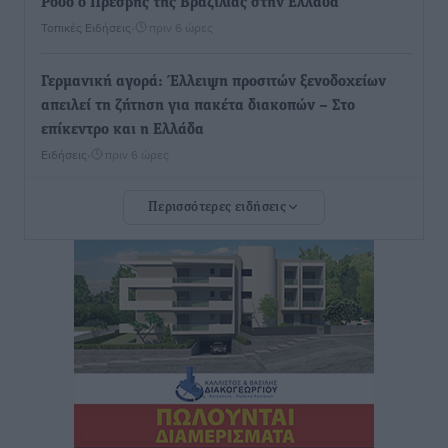
Ρόδο ο Πρέσβης της Βραζιλίας στην Ελλάδα
Τοπικές Ειδήσεις
•
πριν 6 ώρες
Γερμανική αγορά: Έλλειψη προσιτών ξενοδοχείων
απειλεί τη ζήτηση για πακέτα διακοπών – Στο
επίκεντρο και η Ελλάδα
Ειδήσεις
•
πριν 6 ώρες
Περισσότερες ειδήσεις
Νέο ξενοδοχείο στη Ρόδο για την H Hotels –
Χατζηλαζάρου – Προχωρά καινούργιο ξενοδοχείο
στην Κω
Τοπικές Ειδήσεις
•
πριν 6 ώρες
Αυτοκίνητο μπήκε παράνομα σε μονόδρομο στο
Μαστιχάρι – Αναποδογύρισε όχημα με μητέρα και
5χρονο παιδί
Τοπικές Ειδήσεις
•
πριν 6 ώρες