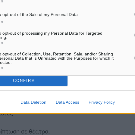
In
o opt-out of the Sale of my Personal Data.
In
 τρίτου και τέταρτου
to opt-out of processing my Personal Data for Targeted
ing.
In
o opt-out of Collection, Use, Retention, Sale, and/or Sharing
ersonal Data that Is Unrelated with the Purposes for which it
lected.
In
CONFIRM
 υπό προϋποθέσεις
Data Deletion
Data Access
Privacy Policy
γώνες
ρίπτωση σε θέατρα.