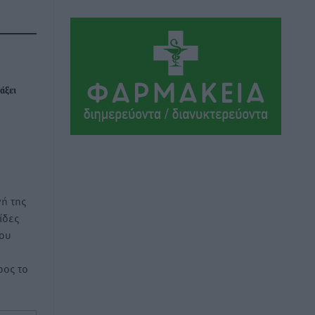
Αθλητικά
•
πριν 14 ώρες
Συνελήφθη 37χρονη στη Ρόδο γιατί
είχε αφήσει τα τρία ανήλικα παιδιά της
χωρίς επιτήρηση
άξει
Τοπικές Ειδήσεις
•
πριν 14 ώρες
Σταυρός Καλυθιών: Απέκτησε την
Φωτεινή Πιζάνια
Αθλητικά
•
πριν 15 ώρες
ή της
Το Yucatan Show έρχεται στη Ρόδο με
ίδες
τον Frankie Lluc
του
Πολιτιστικά
•
πριν 16 ώρες
ος το
Σι Τζέι Χάρις: «Να πανηγυρίσουμε
πολλές νίκες μαζί»