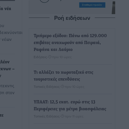
ία νέα
Ροή ειδήσεων
που
εικνύονται
Τριήμερο εξόδου: Πάνω από 129.000
ν νέων
επιβάτες αναχωρούν από Πειραιά,
Ραφήνα και Λαύριο
Ειδήσεις
•
πριν 10 ώρες
πλέον
εκνων –
Τι αλλάζει το χωροταξικό στις
ν
τουριστικές επενδύσεις
ύτεκνης
Τοπικές Ειδήσεις
•
πριν 10 ώρες
ση στον
ΥΠΑΑΤ: 12,5 εκατ. ευρώ στις 13
Περιφέρειες για μέτρα βιοασφάλειας
τε
Τοπικές Ειδήσεις
•
πριν 11 ώρες