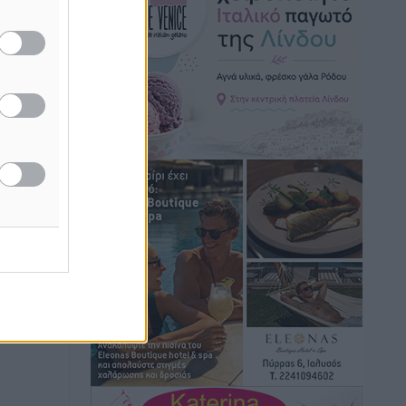
Τοπικές Ειδήσεις
•
πριν 12 ώρες
Iατρικός Σύλλογος Ροδου προς Α.
Γεωργιάδη: Στρατηγικές Προτάσεις για
την Ενίσχυση της Δημόσιας Υγείας στη
Νησιωτική Ελλάδα και στα
Νοσοκομεία της Γ΄ Ζώνης
Τοπικές Ειδήσεις
•
πριν 12 ώρες
Πάνθηρες: Ξεκίνησαν αισιόδοξοι για
την παρθενική “πτήση” τους
Αθλητικά
•
πριν 12 ώρες
Άρης Αρχαγγέλου: Στο πλευρό του
άτυχου Ιάκωβου Θωμά
Αθλητικά
•
πριν 12 ώρες