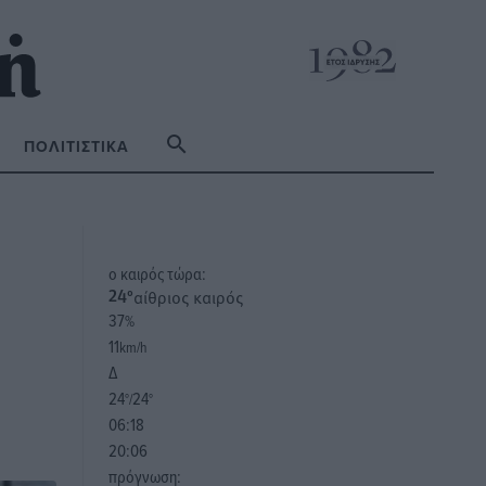
ΠΟΛΙΤΙΣΤΙΚΆ
o καιρός τώρα:
αίθριος καιρός
24
°
37
%
11
km/h
Δ
24
24
°/
°
06:18
20:06
πρόγνωση: