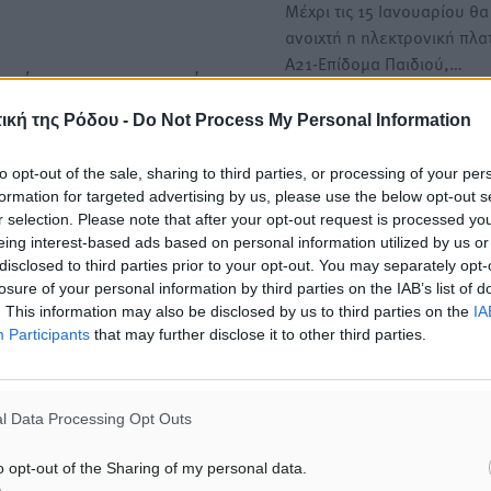
Μέχρι τις 15 Ιανουαρίου θα
ανοιχτή η ηλεκτρονική πλ
Α21-Επίδομα Παιδιού,…
ξετάσεις, μετεγγραφές
ική της Ρόδου -
Do Not Process My Personal Information
Ζαχαράκη: Μόνιμες αυξήσε
επίδομα παιδιού, Ελάχιστο
νους ελεύθερους
to opt-out of the sale, sharing to third parties, or processing of your per
Εγγυημένο και επίδομα ενο
formation for targeted advertising by us, please use the below opt-out s
Πότε ξεκινά το «Σπίτι 2»
r selection. Please note that after your opt-out request is processed y
Στα μέτρα που ανακοίνωσε
eing interest-based ads based on personal information utilized by us or
στη ΔΕΘ ο Κυριάκος Μητσο
disclosed to third parties prior to your opt-out. You may separately opt-
losure of your personal information by third parties on the IAB’s list of
και αφορούν…
. This information may also be disclosed by us to third parties on the
IA
Participants
that may further disclose it to other third parties.
ησης κατά την αγορά
ης για τα εξαθέσια Ι.Χ.
l Data Processing Opt Outs
o opt-out of the Sharing of my personal data.