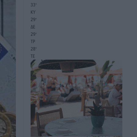
33
°
ΚΥ
29
°
ΔΕ
29
°
ΤΡ
28
°
ΤΕ