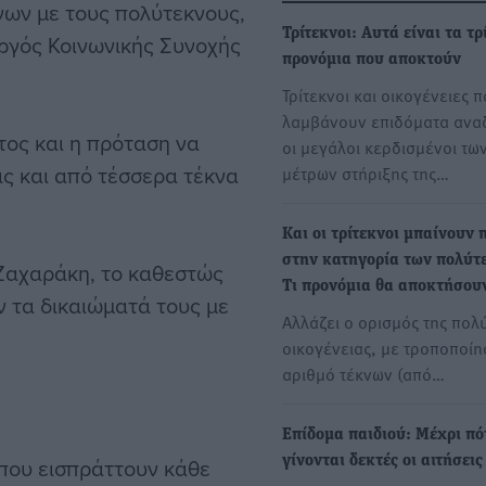
νων με τους πολύτεκνους,
Τρίτεκνοι: Αυτά είναι τα τρ
υργός Κοινωνικής Συνοχής
προνόμια που αποκτούν
Τρίτεκνοι και οικογένειες 
λαμβάνουν επιδόματα αναδ
τος και η πρόταση να
οι μεγάλοι κερδισμένοι τω
ας και από τέσσερα τέκνα
μέτρων στήριξης της…
Και οι τρίτεκνοι μπαίνουν 
στην κατηγορία των πολύτ
 Ζαχαράκη, το καθεστώς
Τι προνόμια θα αποκτήσου
υν τα δικαιώματά τους με
Αλλάζει ο ορισμός της πολ
οικογένειας, με τροποποίη
αριθμό τέκνων (από…
Επίδομα παιδιού: Μέχρι πό
που εισπράττουν κάθε
γίνονται δεκτές οι αιτήσεις