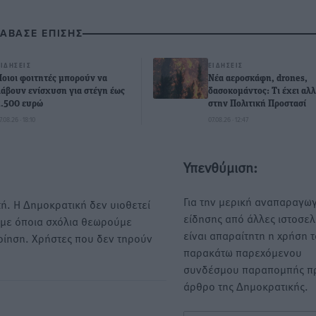
ΙΑΒΑΣΕ ΕΠΙΣΗΣ
ΕΙΔΉΣΕΙΣ
ΕΙΔΉΣΕΙΣ
Ποιοι φοιτητές μπορούν να
Νέα αεροσκάφη, drones,
λάβουν ενίσχυση για στέγη έως
δασοκομάντος: Τι έχει αλλ
2.500 ευρώ
στην Πολιτική Προστασί
7.08.26 · 18:10
07.08.26 · 12:47
Υπενθύμιση:
Για την μερική αναπαραγωγ
ή. Η Δημοκρατική δεν υιοθετεί
είδησης από άλλες ιστοσελ
υμε όποια σχόλια θεωρούμε
είναι απαραίτητη η χρήση 
οίηση. Χρήστες που δεν τηρούν
παρακάτω παρεχόμενου
συνδέσμου παραπομπής πρ
άρθρο της Δημοκρατικής.