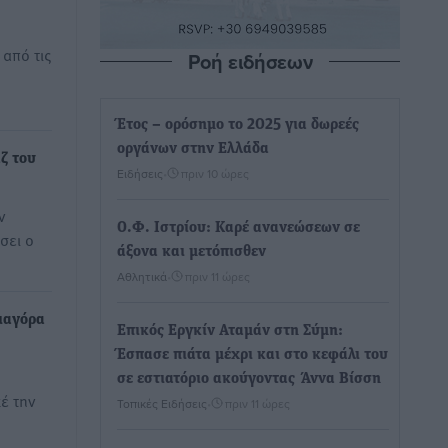
 από τις
Ροή ειδήσεων
Έτος – ορόσημο το 2025 για δωρεές
οργάνων στην Ελλάδα
ζ του
Ειδήσεις
•
πριν 10 ώρες
ν
Ο.Φ. Ιστρίου: Καρέ ανανεώσεων σε
σει ο
άξονα και μετόπισθεν
Αθλητικά
•
πριν 11 ώρες
Διαγόρα
Επικός Εργκίν Αταμάν στη Σύμη:
Έσπασε πιάτα μέχρι και στο κεφάλι του
σε εστιατόριο ακούγοντας Άννα Βίσση
έ την
Τοπικές Ειδήσεις
•
πριν 11 ώρες