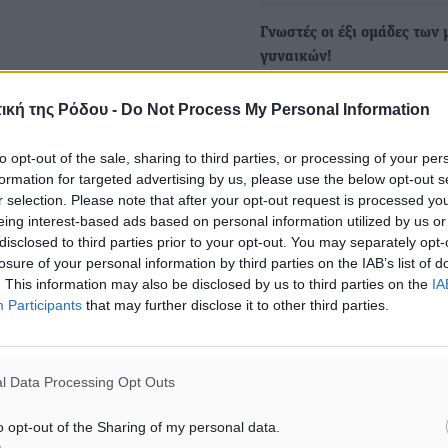
Γνωστές οι έξι ομάδες των
γυναικών!
Ο Ίκαρος Ικαρίας στέφθηκε
ική της Ρόδου -
Do Not Process My Personal Information
πρωταθλητής στην Τ.Ε. Σάμ
κερδίζοντας συνολικά με 
to opt-out of the sale, sharing to third parties, or processing of your per
formation for targeted advertising by us, please use the below opt-out s
r selection. Please note that after your opt-out request is processed y
eing interest-based ads based on personal information utilized by us or
disclosed to third parties prior to your opt-out. You may separately opt-
losure of your personal information by third parties on the IAB’s list of
. This information may also be disclosed by us to third parties on the
IA
Participants
that may further disclose it to other third parties.
ς
νης
l Data Processing Opt Outs
o opt-out of the Sharing of my personal data.