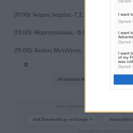
Opted 
(11:00): Ίκαρος Ικαρίας- Γ.Σ. Διαγόρας
I want t
Opted 
(13:00): Μαρπησσαϊκός- Φ.Ο. Βροντάδου Χίου
I want 
Advertis
Opted 
(15:00): Αίολος Μυτιλήνης- Ανδρογέας Ηρακλ
I want t
of my P
was col
Opted 
#Γυναικείο Μπάσκετ
#Διαγόρας
Δείτε περισσότερα άρθρα μας στα αποτελέσ
Add Dimokratiki.gr on Google ↗
Ακολουθήστ
Στο Google News πατήστε ★ Ακολουθ