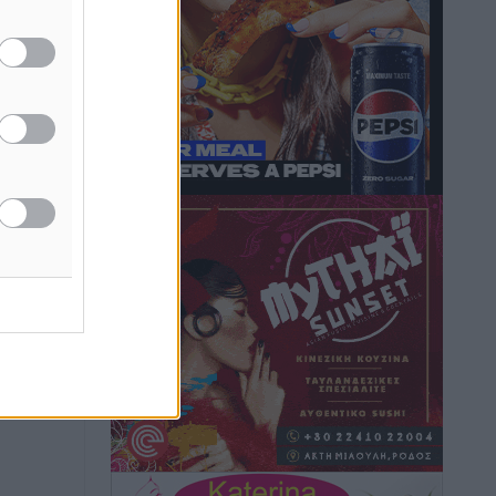
Κικίλιας: Μειώθηκαν κατά 34% οι
μεταναστευτικές ροές στα θαλάσσια
σύνορα
Ειδήσεις
•
πριν 12 ώρες
Κως: Γερμανός τουρίστας κέρδισε
αποζημίωση 900 ευρώ επειδή δεν
βρήκε ξαπλώστρες στις οικογενειακές
διακοπές του
Τοπικές Ειδήσεις
•
πριν 12 ώρες
Ο γεωεντοπισμός μέσω 112 «έσωσε»
Δανό περιπατητή στη Ρόδο
Τοπικές Ειδήσεις
•
πριν 12 ώρες
Σύμη: Ανασύρθηκε σορός άνδρα –