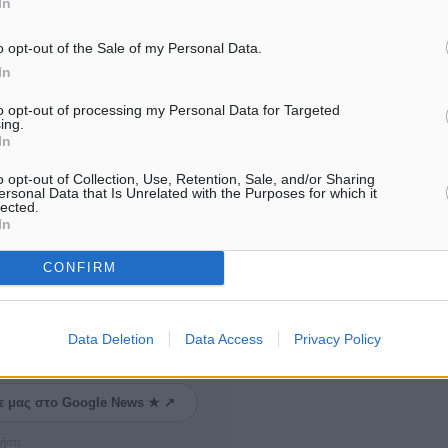
In
o opt-out of the Sale of my Personal Data.
In
to opt-out of processing my Personal Data for Targeted
ing.
In
είου
o opt-out of Collection, Use, Retention, Sale, and/or Sharing
ersonal Data that Is Unrelated with the Purposes for which it
lected.
In
#Μπαράζ
CONFIRM
Data Deletion
Data Access
Privacy Policy
ματα αναζήτησης
ε μας στο Google News ★ ↗
ήστε