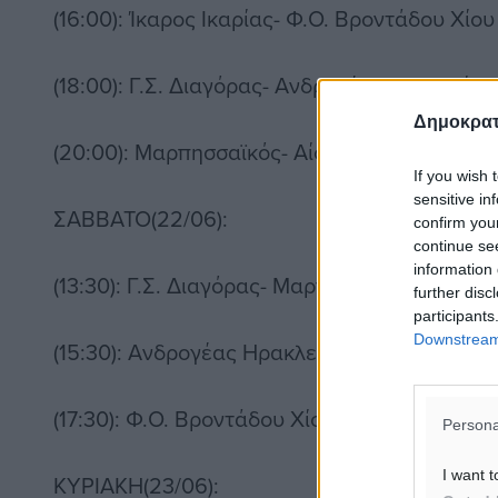
(16:00): Ίκαρος Ικαρίας- Φ.Ο. Βροντάδου Χίου
(18:00): Γ.Σ. Διαγόρας- Ανδρογέας Ηρακλείου
Δημοκρατ
(20:00): Μαρπησσαϊκός- Αίολος Μυτιλήνης
If you wish 
sensitive in
ΣΑΒΒΑΤΟ(22/06):
confirm you
continue se
information 
(13:30): Γ.Σ. Διαγόρας- Μαρπησσαϊκός
further disc
participants
Downstream 
(15:30): Ανδρογέας Ηρακλείου- Ίκαρος Ικαρία
(17:30): Φ.Ο. Βροντάδου Χίου- Αίολος Μυτιλή
Persona
I want t
ΚΥΡΙΑΚΗ(23/06):