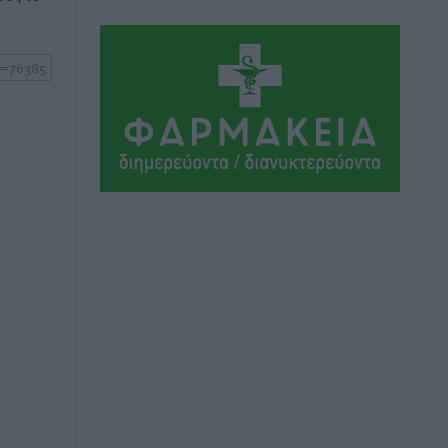
Ήλιο κάτω από τα δοκάρια
Αθλητικά
•
πριν 12 ώρες
Κατταβιά: Πρόεδρος ο Μανώλης
Φραντζής, απέκτησε τον νεαρό
Καρακασιάν
Αθλητικά
•
πριν 12 ώρες
Ιάλυσος: Ένας Οικονομίδης στο…
Οικονομίδειο!
Αθλητικά
•
πριν 13 ώρες
Ηρακλής Μαριτσών: “Πρώτη” με δύο
ακόμα παρόντες, πάει κανονικά στον
Σωτήρα
Αθλητικά
•
πριν 13 ώρες
Ανατροπές στη Δημοτική Επιτροπή