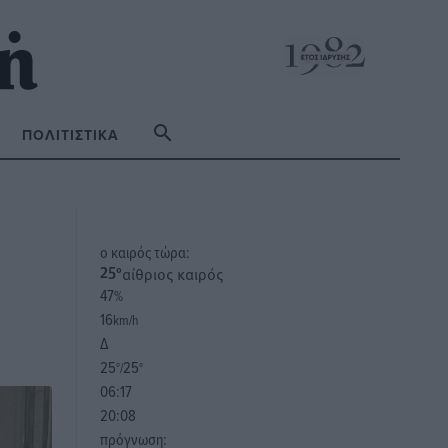
ΠΟΛΙΤΙΣΤΙΚΆ
o καιρός τώρα:
αίθριος καιρός
25
°
47
%
16
km/h
Δ
25
25
°/
°
06:17
20:08
πρόγνωση: