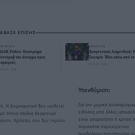
ΙΑΒΑΣΕ ΕΠΙΣΗΣ
ΑΘΛΗΤΙΚΆ
ΑΘΛΗΤΙΚΆ
ΠΑΟΚ Ρόδου: Επιστροφή
Αναγέννηση Ασφενδιού: 
Τοντόροβ και άνοιγμα προς
Ζαχαρία Ήλιο κάτω από τα
χορηγούς
05.08.26 · 16:44
5.08.26 · 17:44
Υπενθύμιση:
Για την μερική αναπαραγωγ
ή. Η Δημοκρατική δεν υιοθετεί
είδησης από άλλες ιστοσελ
υμε όποια σχόλια θεωρούμε
είναι απαραίτητη η χρήση 
οίηση. Χρήστες που δεν τηρούν
παρακάτω παρεχόμενου
συνδέσμου παραπομπής πρ