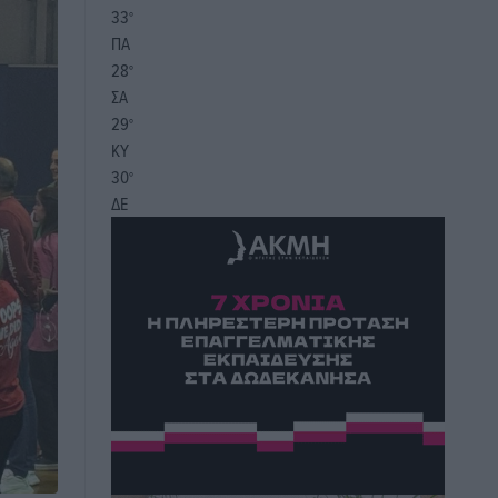
33
°
ΠΑ
28
°
ΣΑ
29
°
ΚΥ
30
°
ΔΕ